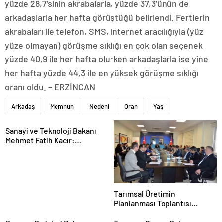
yüzde 28,7’sinin akrabalarla, yüzde 37,3’ünün de
arkadaşlarla her hafta görüştüğü belirlendi. Fertlerin
akrabaları ile telefon, SMS, internet aracılığıyla (yüz
yüze olmayan) görüşme sıklığı en çok olan seçenek
yüzde 40,9 ile her hafta olurken arkadaşlarla ise yine
her hafta yüzde 44,3 ile en yüksek görüşme sıklığı
oranı oldu. – ERZİNCAN
Arkadaş
Memnun
Nedeni
Oran
Yaş
Sanayi ve Teknoloji Bakanı
Mehmet Fatih Kacır:
“Teknolojiyi kim geliştiriyorsa
kuralları o koyacak”
Tarımsal Üretimin
Planlanması Toplantısı
Tekirdağ’da Gerçekleşti