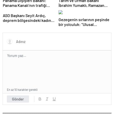
Panama Dışişleri Bakanı:
Tarım ve Orman Bakanı
Panama Kanalı’nın trafiği
İbrahim Yumaklı, Ramazan
artıyor
denetimlerini
sıklaştırdıklarını açıkladı
ASO Başkanı Seyit Ardıç,
Gezegenin sırlarının peşinde
deprem bölgesindeki kadın
bir yolculuk: “Ulusal
girişimcilerin desteklenmesi
Antarktika Bilim Seferleri”
gerektiğini vurguladı
En az 10 karakter gerekli
Gönder