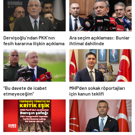
Dervişoğlu’ndan PKK’nın
Ara seçim açıklaması: Bunlar
fesih kararına ilişkin açıklama
ihtimal dahilinde
“Bu davete de icabet
MHP’den sokak röportajları
etmeyeceğim”
için kanun teklifi