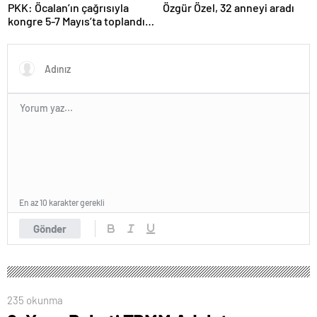
PKK: Öcalan’ın çağrısıyla
Özgür Özel, 32 anneyi aradı
kongre 5-7 Mayıs’ta toplandı!
Tarihi bir karar alındı!
En az 10 karakter gerekli
Gönder
235 okunma