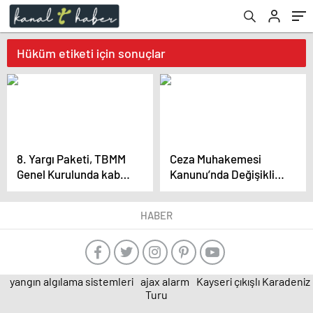
Hüküm etiketi için sonuçlar
8. Yargı Paketi, TBMM
Ceza Muhakemesi
Genel Kurulunda kabul
Kanunu’nda Değişiklik
edildi
Yapılmasına Dair
Kanun Teklifi Kabul
HABER
Edildi
yangın algılama sistemleri
ajax alarm
Kayseri çıkışlı Karadeniz
Turu