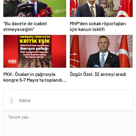
“Bu davete de icabet
MHP’den sokak röportajları
etmeyeceğim”
için kanun teklifi
PKK: Öcalan’ın çağrısıyla
Özgür Özel, 32 anneyi aradı
kongre 5-7 Mayıs’ta toplandı!
Tarihi bir karar alındı!