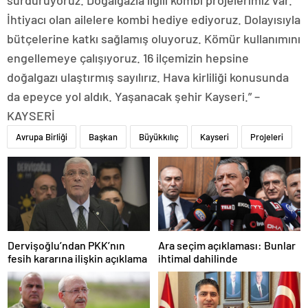
sürdürüyoruz. Doğalgazla ilgili kombi projelerimiz var.
İhtiyacı olan ailelere kombi hediye ediyoruz. Dolayısıyla
bütçelerine katkı sağlamış oluyoruz. Kömür kullanımını
engellemeye çalışıyoruz. 16 ilçemizin hepsine
doğalgazı ulaştırmış sayılırız. Hava kirliliği konusunda
da epeyce yol aldık. Yaşanacak şehir Kayseri.” –
KAYSERİ
Avrupa Birliği
Başkan
Büyükkılıç
Kayseri
Projeleri
Dervişoğlu’ndan PKK’nın
Ara seçim açıklaması: Bunlar
fesih kararına ilişkin açıklama
ihtimal dahilinde