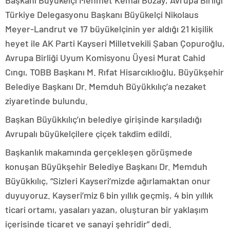
Başkanı Büyükelçi Mehmet Kemal Bozay, Avrupa Birliği
Türkiye Delegasyonu Başkanı Büyükelçi Nikolaus
Meyer-Landrut ve 17 büyükelçinin yer aldığı 21 kişilik
heyet ile AK Parti Kayseri Milletvekili Şaban Çopuroğlu,
Avrupa Birliği Uyum Komisyonu Üyesi Murat Cahid
Cıngı, TOBB Başkanı M. Rıfat Hisarcıklıoğlu, Büyükşehir
Belediye Başkanı Dr. Memduh Büyükkılıç’a nezaket
ziyaretinde bulundu.
Başkan Büyükkılıç’ın belediye girişinde karşıladığı
Avrupalı büyükelçilere çiçek takdim edildi.
Başkanlık makamında gerçekleşen görüşmede
konuşan Büyükşehir Belediye Başkanı Dr. Memduh
Büyükkılıç, “Sizleri Kayseri’mizde ağırlamaktan onur
duyuyoruz. Kayseri’miz 6 bin yıllık geçmiş, 4 bin yıllık
ticari ortamı, yasaları yazan, oluşturan bir yaklaşım
içerisinde ticaret ve sanayi şehridir” dedi.