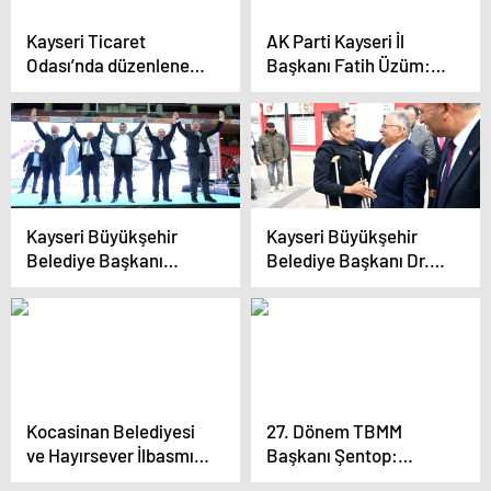
Kayseri Ticaret
AK Parti Kayseri İl
Odası’nda düzenlenen
Başkanı Fatih Üzüm:
AB-Kayseri İş
Hayal tüccarlarına
Forumu’nda yeşil
Kayseri’de verecek 1
dönüşüm ve
tane oyumuz yok
dijitalleşme vurgusu
yapıldı
Kayseri Büyükşehir
Kayseri Büyükşehir
Belediye Başkanı
Belediye Başkanı Dr.
Sivaslı Vatandaşlarla
Memduh Büyükkılıç
Buluştu
Felahiye’de Projelerin
Temel Atma Törenine
Katıldı
Kocasinan Belediyesi
27. Dönem TBMM
ve Hayırsever İlbasmış
Başkanı Şentop:
Ailesi, Aile Sağlığı
“Erbakan hocanın