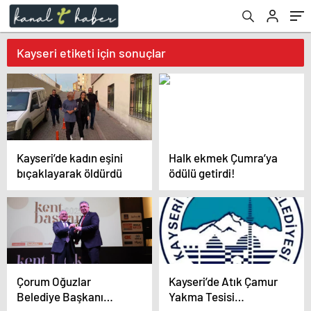
Kayseri etiketi için sonuçlar
Kayseri’de kadın eşini
Halk ekmek Çumra’ya
bıçaklayarak öldürdü
ödülü getirdi!
Çorum Oğuzlar
Kayseri’de Atık Çamur
Belediye Başkanı
Yakma Tesisi