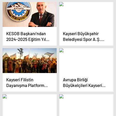
geçti
KESOB Başkanı’ndan
Kayseri Büyükşehir
2024-2025 Eğitim Yılı
Belediyesi Spor A.Ş.
Mesajı: Öğrenciler ve
30 Ağustos Zafer
Velilere Tavsiyeler
Bayramı’na özel
bisiklet turu düzenledi
Kayseri Filistin
Avrupa Birliği
Dayanışma Platformu:
Büyükelçileri Kayseri’yi
‘Ülkemizde Siyonist
Ziyaret Etti
istemiyoruz’