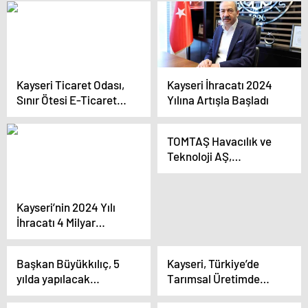
Merkezi Açılışını
başlattığı hareket
Gerçekleştirdi
yükseldikçe
darbecilerin güç
mücadelesi aşağı
inmiştir”
Kayseri Ticaret Odası,
Kayseri İhracatı 2024
Sınır Ötesi E-Ticaret
Yılına Artışla Başladı
Eğitim Konferansı
Düzenledi
TOMTAŞ Havacılık ve
Teknoloji AŞ,
Türkiye’nin havacılık ve
savunma
sanayisindeki başarı
Kayseri’nin 2024 Yılı
hikayesini sürdürüyor
İhracatı 4 Milyar
Doların Üstüne
Çıkacak
Başkan Büyükkılıç, 5
Kayseri, Türkiye’de
yılda yapılacak
Tarımsal Üretimde
projeleri anlattı
Yükselişini Sürdürüyor