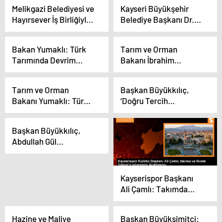
Melikgazi Belediyesi ve
Kayseri Büyükşehir
Hayırsever İş Birliğiyle
Belediye Başkanı Dr.
Okullar Açıldı
Memduh Büyükkılıç,
Gece Mesaisine Devam
Bakan Yumaklı: Türk
Tarım ve Orman
Ediyor
Tarımında Devrim
Bakanı İbrahim
Niteliğinde
Yumaklı, Kayseri
Düzenlemeler Yaptık
pastırmasının Avrupa
Tarım ve Orman
Başkan Büyükkılıç,
Birliği’nde tescil
Bakanı Yumaklı: Türk
‘Doğru Tercih
başvurusu olduğunu
Tarımında Devrim
Kampüs’te’ Gençlerle
açıkladı
Niteliğinde
Buluştu
Başkan Büyükkılıç,
Düzenlemeler Yaptık
Abdullah Gül
Üniversitesi’nde
öğrencilere hizmetleri
anlattı
Kayserispor Başkanı
Ali Çamlı: Takımda
işler yoluna girmeye
başladı
Hazine ve Maliye
Başkan Büyüksimitci: