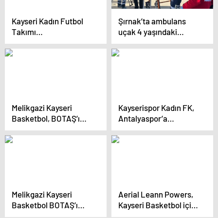
Kayseri Kadın Futbol
Şırnak’ta ambulans
Takımı
uçak 4 yaşındaki
Yüksekovaspor’a
çocuk için havalandı
Yenildi
Melikgazi Kayseri
Kayserispor Kadın FK,
Basketbol, BOTAŞ’ı
Antalyaspor’a
Yenerek Galibiyet
Yenilerek Üzüntü
Hasretine Son Verdi
Yaşıyor
Melikgazi Kayseri
Aerial Leann Powers,
Basketbol BOTAŞ’ı
Kayseri Basketbol için
Mağlup Etti
sağlık kontrolünden