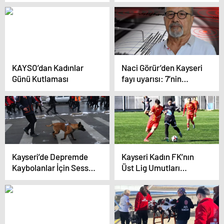
Cebeci, Kayseri’de
Kurulacak
Gelecek Projelerini
Açıkladı
KAYSO’dan Kadınlar
Naci Görür’den Kayseri
Günü Kutlaması
fayı uyarısı: 7’nin
üzerinde deprem üretir
Kayseri’de Depremde
Kayseri Kadın FK’nın
Kaybolanlar İçin Sessiz
Üst Lig Umutları
Yürüyüş
Tükendi