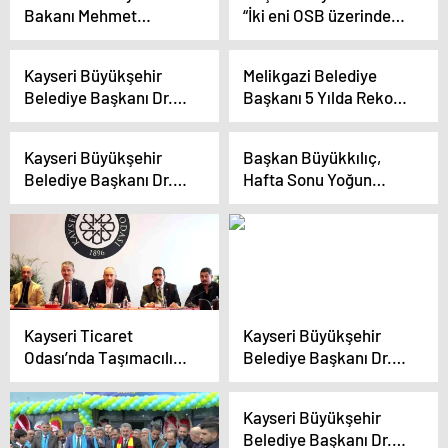
Bakanı Mehmet
“İki eni OSB üzerinde
Şimşek, Kayseri OSB
çalışıyoruz”
İstişare Toplantısına
Kayseri Büyükşehir
Melikgazi Belediye
Katıldı
Belediye Başkanı Dr.
Başkanı 5 Yılda Rekor
Memduh Büyükkılıç,
Hizmetlerin Sunumunu
Cumhur İttifakı
Yaptı
Kayseri Büyükşehir
Başkan Büyükkılıç,
Sarıoğlan Aday
Belediye Başkanı Dr.
Hafta Sonu Yoğun
Tanıtım Toplantısı’na
Memduh Büyükkılıç,
Mesai Geçirdi
katıldı
AK Parti Melikgazi İlçe
Danışma Meclis
Toplantısı’na katıldı
Kayseri Ticaret
Kayseri Büyükşehir
Odası’nda Taşımacılık
Belediye Başkanı Dr.
Sektörü Sorunları
Memduh Büyükkılıç,
İstişare Edildi
Avşarlar Buluşması’na
Kayseri Büyükşehir
katıldı
Belediye Başkanı Dr.