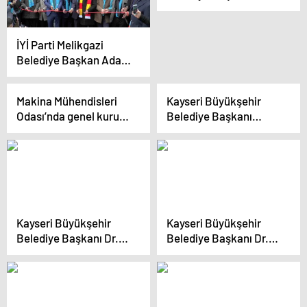
Memduh Büyükkılıç,
AK Parti Dış İlişkiler
Başkanlığı İç Anadolu
İYİ Parti Melikgazi
Bölge Toplantısı’na
Belediye Başkan Adayı
katıldı
Sedat Kılınç’ın Seçim
Koordinasyon Merkezi
Makina Mühendisleri
Kayseri Büyükşehir
Açıldı
Odası’nda genel kurul
Belediye Başkanı
heyecanı başladı
Yozgatlı Vatandaşlarla
Buluştu
Kayseri Büyükşehir
Kayseri Büyükşehir
Belediye Başkanı Dr.
Belediye Başkanı Dr.
Memduh Büyükkılıç,
Memduh Büyükkılıç,
Cumhur İttifakı
AK Parti Genel Başkan
Pınarbaşı Aday Tanıtım
Yardımcısı, Teşkilat
Toplantısı’na katıldı
Başkanı Erkan