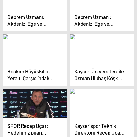
Kandemir ile bir araya
geldi
Deprem Uzmanı:
Deprem Uzmanı:
Akdeniz, Ege ve
Akdeniz, Ege ve
Marmara’da 1-3 Metre
Marmara’da 1-3 Metre
Yüksekliğinde Tsunami
Yüksekliğinde Tsunami
Olabilir
Olabilir
Başkan Büyükkılıç,
Kayseri Üniversitesi ile
Yeraltı Çarşısı’ndaki
Osman Ulubaş Köşk
Esnafı Ziyaret Etti
Anadolu Lisesi
arasında iş birliği
protokolü imzalandı
SPOR Recep Uçar:
Kayserispor Teknik
Hedefimiz puan
Direktörü Recep Uçar: