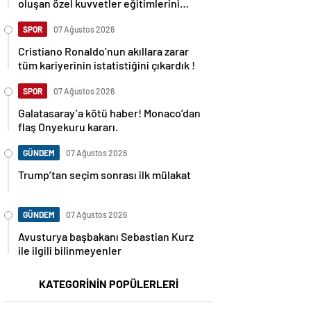
oluşan özel kuvvetler eğitimlerini
başlattı.
SPOR
07 Ağustos 2026
Cristiano Ronaldo’nun akıllara zarar
tüm kariyerinin istatistiğini çıkardık !
SPOR
07 Ağustos 2026
Galatasaray’a kötü haber! Monaco’dan
flaş Onyekuru kararı.
GÜNDEM
07 Ağustos 2026
Trump’tan seçim sonrası ilk mülakat
GÜNDEM
07 Ağustos 2026
Avusturya başbakanı Sebastian Kurz
ile ilgili bilinmeyenler
KATEGORİNİN POPÜLERLERİ