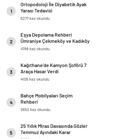
Ortopodoloji İle Diyabetik Ayak
Yarası Tedavisi
1
6277 kez okundu
Eşya Depolama Rehberi
Ümraniye Çekmeköy ve Kadıköy
2
4798 kez okundu
Kağıthane’de Kamyon Şoförü 7
Araça Hasar Verdi
3
4109 kez okundu
Bahçe Mobilyaları Seçim
Rehberi
4
3652 kez okundu
25 Yıllık Miras Davasında Gözler
Temmuz Ayındaki Karar
5
Duruşmasına Çevrildi