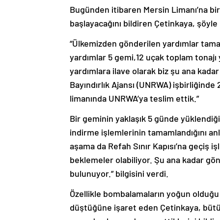
Bugünden itibaren Mersin Limanı’na bi
başlayacağını bildiren Çetinkaya, şöyle
“Ülkemizden gönderilen yardımlar tam
yardımlar 5 gemi,12 uçak toplam tonajı 
yardımlara ilave olarak biz şu ana kadar
Bayındırlık Ajansı (UNRWA) işbirliğinde
limanında UNRWA’ya teslim ettik.”
Bir geminin yaklaşık 5 günde yüklendiğin
indirme işlemlerinin tamamlandığını anla
aşama da Refah Sınır Kapısı’na geçiş iş
beklemeler olabiliyor. Şu ana kadar g
bulunuyor.” bilgisini verdi.
Özellikle bombalamaların yoğun olduğu 
düştüğüne işaret eden Çetinkaya, bütün 