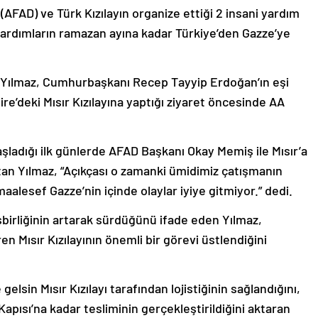
(AFAD) ve Türk Kızılayın organize ettiği 2 insani yardım
 yardımların ramazan ayına kadar Türkiye’den Gazze’ye
ç Yılmaz, Cumhurbaşkanı Recep Tayyip Erdoğan’ın eşi
re’deki Mısır Kızılayına yaptığı ziyaret öncesinde AA
 başladığı ilk günlerde AFAD Başkanı Okay Memiş ile Mısır’a
atan Yılmaz, “Açıkçası o zamanki ümidimiz çatışmanın
lesef Gazze’nin içinde olaylar iyiye gitmiyor.” dedi.
i işbirliğinin artarak sürdüğünü ifade eden Yılmaz,
en Mısır Kızılayının önemli bir görevi üstlendiğini
lsin Mısır Kızılayı tarafından lojistiğinin sağlandığını,
Kapısı’na kadar tesliminin gerçekleştirildiğini aktaran