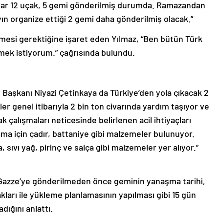
dar 12 uçak, 5 gemi gönderilmiş durumda. Ramazandan
yın organize ettiği 2 gemi daha gönderilmiş olacak.”
tmesi gerektiğine işaret eden Yılmaz, “Ben bütün Türk
tmek istiyorum.” çağrısında bulundu.
 Başkanı Niyazi Çetinkaya da Türkiye’den yola çıkacak 2
ler genel itibarıyla 2 bin ton civarında yardım taşıyor ve
rtak çalışmaları neticesinde belirlenen acil ihtiyaçları
ınma için çadır, battaniye gibi malzemeler bulunuyor.
sıvı yağ, pirinç ve salça gibi malzemeler yer alıyor.”
n Gazze’ye gönderilmeden önce geminin yanaşma tarihi,
kları ile yükleme planlamasının yapılması gibi 15 gün
dığını anlattı.