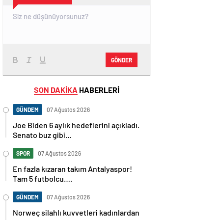
GÖNDER
SON DAKİKA
HABERLERİ
GÜNDEM
07 Ağustos 2026
Joe Biden 6 aylık hedeflerini açıkladı.
Senato buz gibi…
SPOR
07 Ağustos 2026
En fazla kızaran takım Antalyaspor!
Tam 5 futbolcu….
GÜNDEM
07 Ağustos 2026
Norweç silahlı kuvvetleri kadınlardan