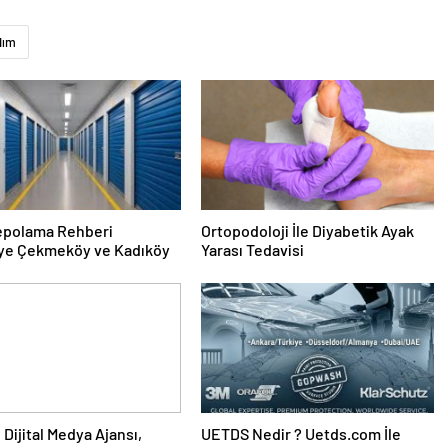
dım
epolama Rehberi
Ortopodoloji İle Diyabetik Ayak
ye Çekmeköy ve Kadıköy
Yarası Tedavisi
UETDS Nedir ? Uetds.com İle