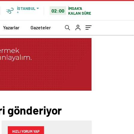
İMSAK'A
İSTANBUL
02:00
KALAN SÜRE
°
Yazarlar
Gazeteler
ri gönderiyor
HIZLI YORUM YAP