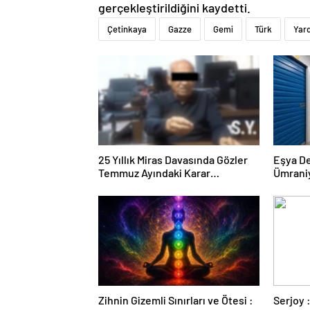
gerçekleştirildiğini kaydetti.
Çetinkaya
Gazze
Gemi
Türk
Yar
25 Yıllık Miras Davasında Gözler
Eşya D
Temmuz Ayındaki Karar
Ümrani
Duruşmasına Çevrildi
Zihnin Gizemli Sınırları ve Ötesi :
Serjoy : Dijital Medya Ajansı,