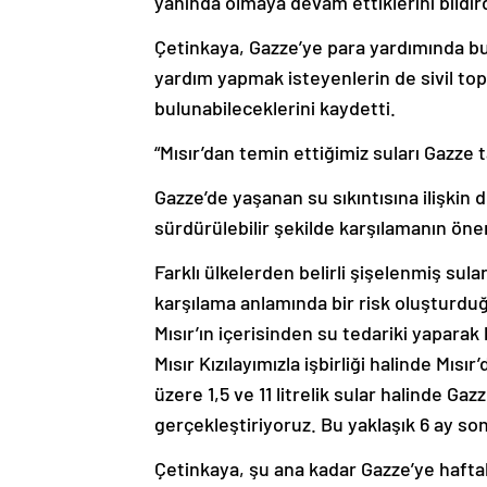
yanında olmaya devam ettiklerini bildird
Çetinkaya, Gazze’ye para yardımında bu
yardım yapmak isteyenlerin de sivil top
bulunabileceklerini kaydetti.
“Mısır’dan temin ettiğimiz suları Gazze 
Gazze’de yaşanan su sıkıntısına ilişki
sürdürülebilir şekilde karşılamanın öne
Farklı ülkelerden belirli şişelenmiş su
karşılama anlamında bir risk oluşturdu
Mısır’ın içerisinden su tedariki yaparak
Mısır Kızılayımızla işbirliği halinde Mısı
üzere 1,5 ve 11 litrelik sular halinde G
gerçekleştiriyoruz. Bu yaklaşık 6 ay son
Çetinkaya, şu ana kadar Gazze’ye hafta