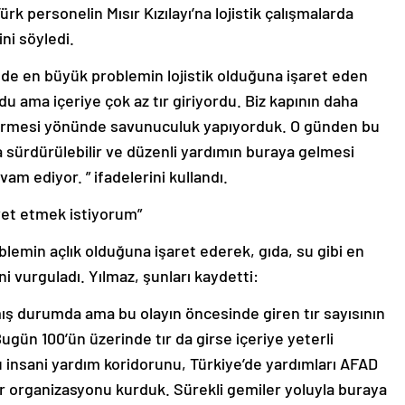
Türk personelin Mısır Kızılayı’na lojistik çalışmalarda
ni söyledi.
önemde en büyük problemin lojistik olduğuna işaret eden
u ama içeriye çok az tır giriyordu. Biz kapının daha
 girmesi yönünde savunuculuk yapıyorduk. O günden bu
aha sürdürülebilir ve düzenli yardımın buraya gelmesi
am ediyor. ” ifadelerini kullandı.
avet etmek istiyorum”
blemin açlık olduğuna işaret ederek, gıda, su gibi en
ni vurguladı. Yılmaz, şunları kaydetti:
mış durumda ama bu olayın öncesinde giren tır sayısının
ugün 100’ün üzerinde tır da girse içeriye yeterli
u insani yardım koridorunu, Türkiye’de yardımları AFAD
ir organizasyonu kurduk. Sürekli gemiler yoluyla buraya