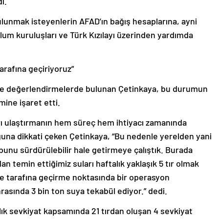
i.
lunmak isteyenlerin AFAD’ın bağış hesaplarına, ayni
lum kuruluşları ve Türk Kızılayı üzerinden yardımda
tarafına geçiriyoruz”
n de değerlendirmelerde bulunan Çetinkaya, bu durumun
mine işaret etti.
ları ulaştırmanın hem süreç hem ihtiyacı zamanında
ğuna dikkati çeken Çetinkaya, “Bu nedenle yerelden yani
 bunu sürdürülebilir hale getirmeye çalıştık. Burada
r’dan temin ettiğimiz suları haftalık yaklaşık 5 tır olmak
azze tarafına geçirme noktasında bir operasyon
rasında 3 bin ton suya tekabül ediyor.” dedi.
lık sevkiyat kapsamında 21 tırdan oluşan 4 sevkiyat