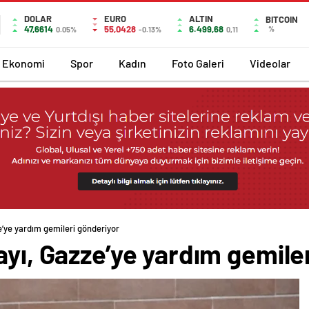
DOLAR
EURO
ALTIN
BITCOIN
47,6614
55,0428
6.499,68
%
0.05%
-0.13%
0,11
Ekonomi
Spor
Kadın
Foto Galeri
Videolar
e’ye yardım gemileri gönderiyor
ayı, Gazze’ye yardım gemile