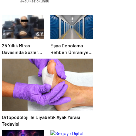
3430 kez okundu
25 Yıllık Miras
Eşya Depolama
Davasında Gözler
Rehberi Ümraniye
Temmuz Ayındaki
Çekmeköy ve
Karar Duruşmasına
Kadıköy
Çevrildi
Ortopodoloji İle Diyabetik Ayak Yarası
Tedavisi