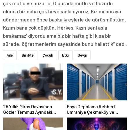
çok mutlu ve huzurlu. O burada mutlu ve huzurlu
olunca biz daha çok heyecanlanıyoruz. Kızımı buraya
göndermeden önce başka kreşlerle de görüşmüştüm.
Kızım bana çok düşkün. Herkes ‘Kızın seni asla
bırakamaz’ diyordu ama biz bir hafta gibi kısa bir
sürede, öğretmenlerim sayesinde bunu hallettik” dedi.
Aile
Birlikte
Çocuk
Etki
Sevgi
25 Yıllık Miras Davasında
Eşya Depolama Rehberi
Gözler Temmuz Ayındaki
Ümraniye Çekmeköy ve
Karar Duruşmasına Çevrildi
Kadıköy