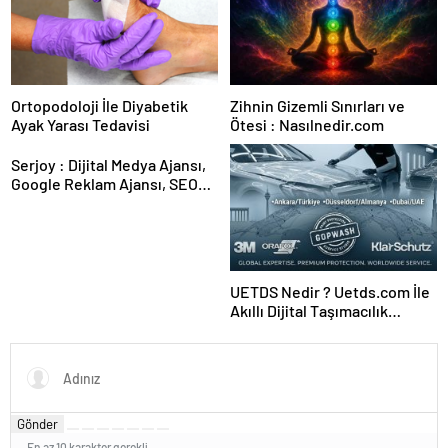
Ortopodoloji İle Diyabetik
Zihnin Gizemli Sınırları ve
Ayak Yarası Tedavisi
Ötesi : Nasılnedir.com
Serjoy : Dijital Medya Ajansı,
Google Reklam Ajansı, SEO
Ajansı ve Web Tasarım Ajansı
UETDS Nedir ? Uetds.com İle
Akıllı Dijital Taşımacılık
Yazılımı
Gönder
En az 10 karakter gerekli