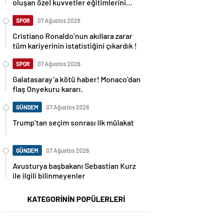
oluşan özel kuvvetler eğitimlerini
başlattı.
SPOR
07 Ağustos 2026
Cristiano Ronaldo’nun akıllara zarar
tüm kariyerinin istatistiğini çıkardık !
SPOR
07 Ağustos 2026
Galatasaray’a kötü haber! Monaco’dan
flaş Onyekuru kararı.
GÜNDEM
07 Ağustos 2026
Trump’tan seçim sonrası ilk mülakat
GÜNDEM
07 Ağustos 2026
Avusturya başbakanı Sebastian Kurz
ile ilgili bilinmeyenler
KATEGORİNİN POPÜLERLERİ