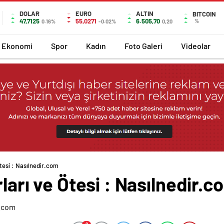
DOLAR
EURO
ALTIN
BITCOIN
47,7125
55,0271
6.505,70
%
0.16%
-0.02%
0,20
Ekonomi
Spor
Kadın
Foto Galeri
Videolar
Ötesi : Nasılnedir.com
rları ve Ötesi : Nasılnedir.c