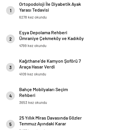
Ortopodoloji İle Diyabetik Ayak
Yarası Tedavisi
1
6278 kez okundu
Eşya Depolama Rehberi
Ümraniye Çekmeköy ve Kadıköy
2
4799 kez okundu
Kağıthane’de Kamyon Şoförü 7
Araça Hasar Verdi
3
4109 kez okundu
Bahçe Mobilyaları Seçim
Rehberi
4
3653 kez okundu
25 Yıllık Miras Davasında Gözler
Temmuz Ayındaki Karar
5
Duruşmasına Çevrildi