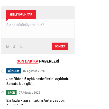
HIZLI YORUM YAP
GÖNDER
SON DAKİKA
HABERLERİ
GÜNDEM
07 Ağustos 2026
Joe Biden 6 aylık hedeflerini açıkladı.
Senato buz gibi…
SPOR
07 Ağustos 2026
En fazla kızaran takım Antalyaspor!
Tam 5 futbolcu….