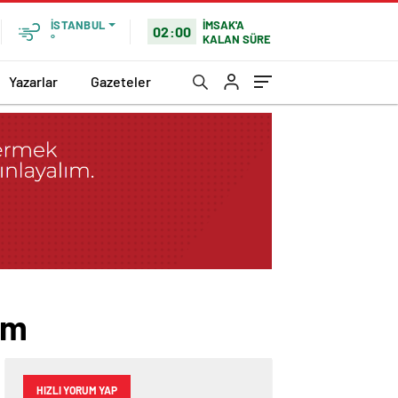
İMSAK'A
İSTANBUL
02:00
KALAN SÜRE
°
Yazarlar
Gazeteler
om
HIZLI YORUM YAP