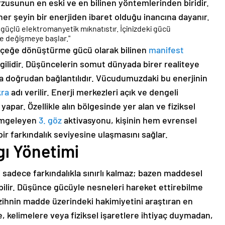
usunun en eski ve en bilinen yöntemlerinden biridir.
er şeyin bir enerjiden ibaret olduğu inancına dayanır.
n güçlü elektromanyetik mıknatıstır. İçinizdeki gücü
de değişmeye başlar."
gerçeğe dönüştürme gücü olarak bilinen
manifest
lgilidir. Düşüncelerin somut dünyada birer realiteye
a doğrudan bağlantılıdır. Vücudumuzdaki bu enerjinin
kra
adı verilir. Enerji merkezleri açık ve dengeli
apar. Özellikle alın bölgesinde yer alan ve fiziksel
simgeleyen
3. göz
aktivasyonu, kişinin hem evrensel
ir farkındalık seviyesine ulaşmasını sağlar.
gı Yönetimi
i sadece farkındalıkla sınırlı kalmaz; bazen maddesel
bilir. Düşünce gücüyle nesneleri hareket ettirebilme
 zihnin madde üzerindeki hakimiyetini araştıran en
de, kelimelere veya fiziksel işaretlere ihtiyaç duymadan,