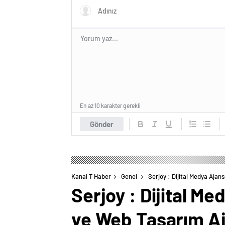
En az 10 karakter gerekli
Gönder
Kanal T Haber
Genel
Serjoy : Dijital Medya Ajan
Serjoy : Dijital M
ve Web Tasarım Aj