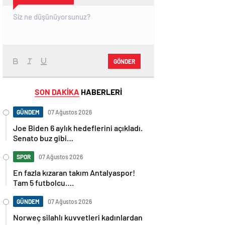
GÖNDER
SON DAKİKA
HABERLERİ
GÜNDEM
07 Ağustos 2026
Joe Biden 6 aylık hedeflerini açıkladı.
Senato buz gibi…
SPOR
07 Ağustos 2026
En fazla kızaran takım Antalyaspor!
Tam 5 futbolcu….
GÜNDEM
07 Ağustos 2026
Norweç silahlı kuvvetleri kadınlardan