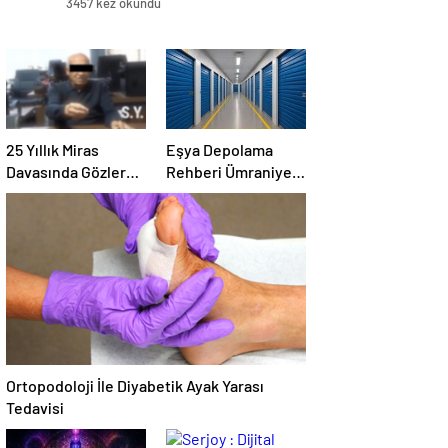
3457 kez okundu
25 Yıllık Miras
Eşya Depolama
Davasında Gözler
Rehberi Ümraniye
Temmuz Ayındaki
Çekmeköy ve
Karar Duruşmasına
Kadıköy
Çevrildi
Ortopodoloji İle Diyabetik Ayak Yarası
Tedavisi