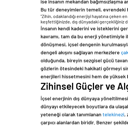
ise insanın mekandan bağımsızlaşma arz
Bu tür deneyimlerin temeli, evrendeki h
"Zihin, odaklandığı enerjiyi hayatına çeken e
keşfettiğinizde, dış dünyadaki gerçekliğiniz 
İnsanın kendi kaderini ve isteklerini 
kavramı, tam da bu enerji yönetimiyle i
dönüşmesi, içsel dengenin kurulmasıyl
dengeli akışını sağlayan merkezlere
ça
olduğunda, bireyin sezgisel gücü tavan y
gözlerin ötesindeki hakikati görmeyi 
enerjileri hissetmesini hem de yüksek b
Zihinsel Güçler ve Al
İçsel enerjinin dış dünyaya yöneltilmes
dünyayı etkileyecek boyutlara da ulaşa
yeteneği olarak tanımlanan
telekinezi
,
çarpıcı alanlardan biridir. Benzer şekil