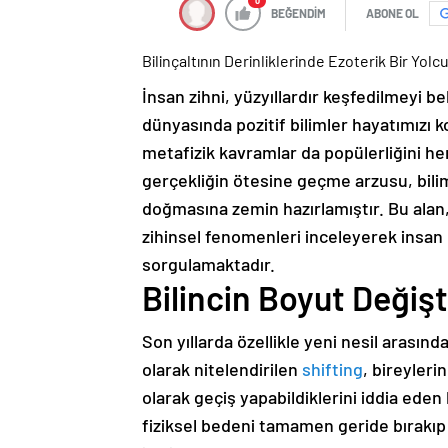
0
BEĞENDİM
ABONE OL
Bilinçaltının Derinliklerinde Ezoterik Bir Yolc
İnsan zihni, yüzyıllardır keşfedilmeyi
dünyasında pozitif bilimler hayatımızı ko
metafizik kavramlar da popülerliğini he
gerçekliğin ötesine geçme arzusu, bilim
doğmasına zemin hazırlamıştır. Bu alan
zihinsel fenomenleri inceleyerek insan p
sorgulamaktadır.
Bilincin Boyut Değişt
Son yıllarda özellikle yeni nesil arasında
olarak nitelendirilen
shifting
, bireyleri
olarak geçiş yapabildiklerini iddia ede
fiziksel bedeni tamamen geride bırakıp