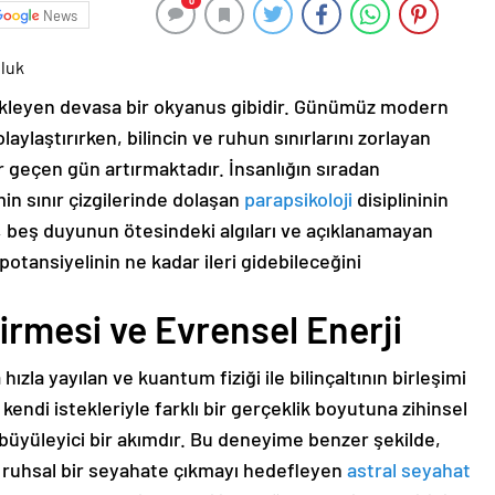
0
News
uluk
 bekleyen devasa bir okyanus gibidir. Günümüz modern
laylaştırırken, bilincin ve ruhun sınırlarını zorlayan
r geçen gün artırmaktadır. İnsanlığın sıradan
in sınır çizgilerinde dolaşan
parapsikoloji
disiplininin
, beş duyunun ötesindeki algıları ve açıklanamayan
otansiyelinin ne kadar ileri gidebileceğini
irmesi ve Evrensel Enerji
 hızla yayılan ve kuantum fiziği ile bilinçaltının birleşimi
n kendi istekleriyle farklı bir gerçeklik boyutuna zihinsel
n büyüleyici bir akımdır. Bu deneyime benzer şekilde,
 ruhsal bir seyahate çıkmayı hedefleyen
astral seyahat