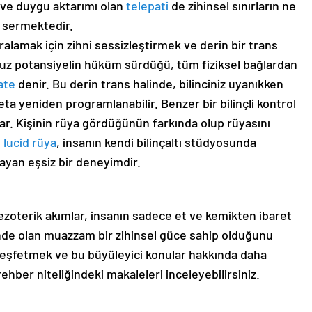
 ve duygu aktarımı olan
telepati
de zihinsel sınırların ne
e sermektedir.
ralamak için zihni sessizleştirmek ve derin bir trans
suz potansiyelin hüküm sürdüğü, tüm fiziksel bağlardan
ate
denir. Bu derin trans halinde, bilinciniz uyanıkken
a yeniden programlanabilir. Benzer bir bilinçli kontrol
r. Kişinin rüya gördüğünün farkında olup rüyasını
n
lucid rüya
, insanın kendi bilinçaltı stüdyosunda
ayan eşsiz bir deneyimdir.
zoterik akımlar, insanın sadece et ve kemikten ibaret
linde olan muazzam bir zihinsel güce sahip olduğunu
i keşfetmek ve bu büyüleyici konular hakkında daha
 rehber niteliğindeki makaleleri inceleyebilirsiniz.