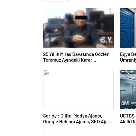
25 Yıllık Miras Davasında Gözler
Eşya D
Temmuz Ayındaki Karar
Ümrani
Duruşmasına Çevrildi
Serjoy : Dijital Medya Ajansı,
UETDS N
Google Reklam Ajansı, SEO Ajansı
Akıllı D
ve Web Tasarım Ajansı