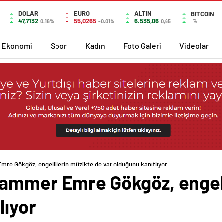
DOLAR
EURO
ALTIN
BITCOIN
47,7132
55,0265
6.535,06
%
0.16%
-0.01%
0,65
Ekonomi
Spor
Kadın
Foto Galeri
Videolar
re Gökgöz, engellilerin müzikte de var olduğunu kanıtlıyor
ammer Emre Gökgöz, engell
lıyor