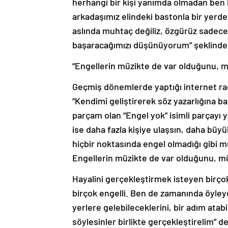
herhangi bir kişi yanımda olmadan ben b
arkadaşımız elindeki bastonla bir yerden
aslında muhtaç değiliz, özgürüz sadec
başaracağımızı düşünüyorum” şeklinde
“Engellerin müzikte de var olduğunu, mü
Geçmiş dönemlerde yaptığı internet rady
“Kendimi geliştirerek söz yazarlığına baş
parçam olan “Engel yok” isimli parçayı 
ise daha fazla kişiye ulaşsın, daha büy
hiçbir noktasında engel olmadığı gibi 
Engellerin müzikte de var olduğunu, müz
Hayalini gerçekleştirmek isteyen birço
birçok engelli. Ben de zamanında öyleyd
yerlere gelebileceklerini, bir adım atabi
söylesinler birlikte gerçekleştirelim” de