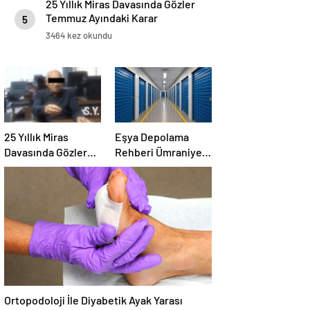
25 Yıllık Miras Davasında Gözler
Temmuz Ayındaki Karar
5
Duruşmasına Çevrildi
3464 kez okundu
25 Yıllık Miras
Eşya Depolama
Davasında Gözler
Rehberi Ümraniye
Temmuz Ayındaki
Çekmeköy ve
Karar Duruşmasına
Kadıköy
Çevrildi
Ortopodoloji İle Diyabetik Ayak Yarası