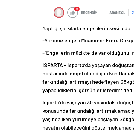
0
BEĞENDİM
ABONE OL
Yaptığı şarkılarla engellilerin sesi oldu
-Yürüme engelli Muammer Emre Gökgö
-“Engellerin müzikte de var olduğunu, m
ISPARTA – Isparta’da yaşayan doğuşta
noktasında engel olmadığını kanıtlamak
farkındalığı artırmayı hedefleyen Gökg
yapabildiklerini görsünler istedim” dedi
Isparta’da yaşayan 30 yaşındaki doğu
konusunda farkındalığı artırmak amacıyla
yaşında iken yürümeye başlayan Gökgöz
hayatın olabileceğini göstermek amacıyl