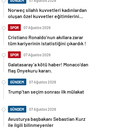
GÜNDEM
07 Ağustos 2026
Norweç silahlı kuvvetleri kadınlardan
oluşan özel kuvvetler eğitimlerini
başlattı.
SPOR
07 Ağustos 2026
Cristiano Ronaldo’nun akıllara zarar
tüm kariyerinin istatistiğini çıkardık !
SPOR
07 Ağustos 2026
Galatasaray’a kötü haber! Monaco’dan
flaş Onyekuru kararı.
GÜNDEM
07 Ağustos 2026
Trump’tan seçim sonrası ilk mülakat
GÜNDEM
07 Ağustos 2026
Avusturya başbakanı Sebastian Kurz
ile ilgili bilinmeyenler