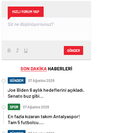
HIZLI YORUM YAP
GÖNDER
SON DAKİKA
HABERLERİ
GÜNDEM
07 Ağustos 2026
Joe Biden 6 aylık hedeflerini açıkladı.
Senato buz gibi…
SPOR
07 Ağustos 2026
En fazla kızaran takım Antalyaspor!
Tam 5 futbolcu….