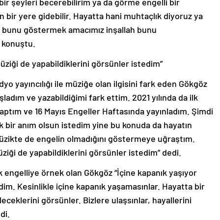
ir şeyleri becerebilirim ya da görme engelli bir
 bir yere gidebilir. Hayatta hani muhtaçlık diyoruz ya
e bunu göstermek amacımız inşallah bunu
 konuştu.
ziği de yapabildiklerini görsünler istedim”
o yayıncılığı ile müziğe olan ilgisini fark eden Gökgöz
ladım ve yazabildiğimi fark ettim. 2021 yılında da ilk
yaptım ve 16 Mayıs Engeller Haftasında yayınladım. Şimdi
ük bir anım olsun istedim yine bu konuda da hayatın
müzikte de engelin olmadığını göstermeye uğraştım.
iği de yapabildiklerini görsünler istedim” dedi.
k engelliye örnek olan Gökgöz “İçine kapanık yaşıyor
im. Kesinlikle içine kapanık yaşamasınlar. Hayatta bir
leceklerini görsünler. Bizlere ulaşsınlar, hayallerini
di.