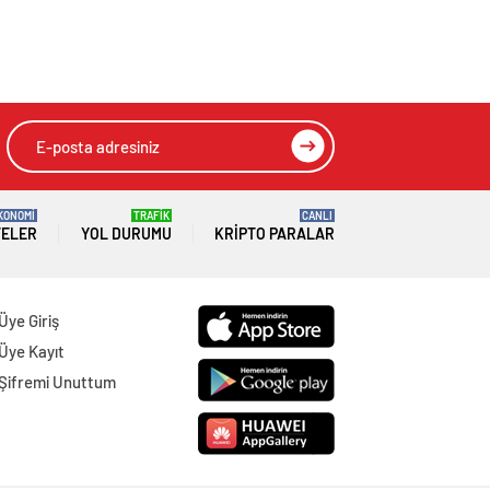
KONOMİ
TRAFİK
CANLI
TELER
YOL DURUMU
KRIPTO PARALAR
Üye Giriş
Üye Kayıt
Şifremi Unuttum