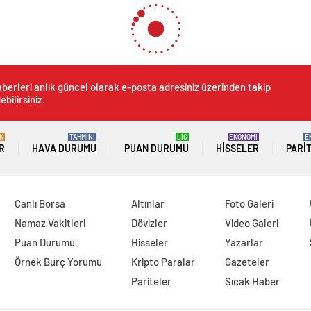
berleri anlık güncel olarak e-posta adresiniz üzerinden takip
ebilirsiniz.
K
TAHMİNİ
LİG
EKONOMİ
E
R
HAVA DURUMU
PUAN DURUMU
HISSELER
PARI
Canlı Borsa
Altınlar
Foto Galeri
Namaz Vakitleri
Dövizler
Video Galeri
Puan Durumu
Hisseler
Yazarlar
Örnek Burç Yorumu
Kripto Paralar
Gazeteler
Pariteler
Sıcak Haber