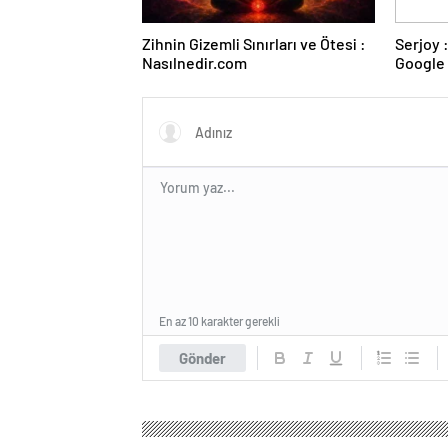
Zihnin Gizemli Sınırları ve Ötesi :
Serjoy : Dijital Medya Ajansı,
Nasılnedir.com
Google 
ve Web 
En az 10 karakter gerekli
Gönder