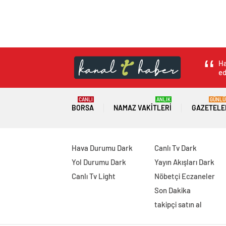
Ha
ed
CANLI
ANLIK
GÜNLÜ
BORSA
NAMAZ VAKITLERI
GAZETELE
Hava Durumu Dark
Canlı Tv Dark
Yol Durumu Dark
Yayın Akışları Dark
Canlı Tv Light
Nöbetçi Eczaneler
Son Dakika
takipçi satın al