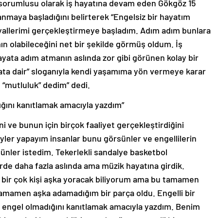
 sorumlusu olarak iş hayatına devam eden Gökgöz 15
nmaya başladığını belirterek “Engelsiz bir hayatım
yallerimi gerçekleştirmeye başladım. Adım adım bunlara
n olabileceğini net bir şekilde görmüş oldum. İş
hayata adım atmanın aslında zor gibi görünen kolay bir
ta dair” sloganıyla kendi yaşamıma yön vermeye karar
 “mutluluk” dedim” dedi.
ığını kanıtlamak amacıyla yazdım”
 ve bunun için birçok faaliyet gerçekleştirdiğini
yler yapayım insanlar bunu görsünler ve engellilerin
sünler istedim. Tekerlekli sandalye basketbol
rde daha fazla aslında ama müzik hayatına girdik.
nda bir çok kişi aşka yoracak biliyorum ama bu tamamen
mamen aşka adamadığım bir parça oldu. Engelli bir
ne engel olmadığını kanıtlamak amacıyla yazdım. Benim