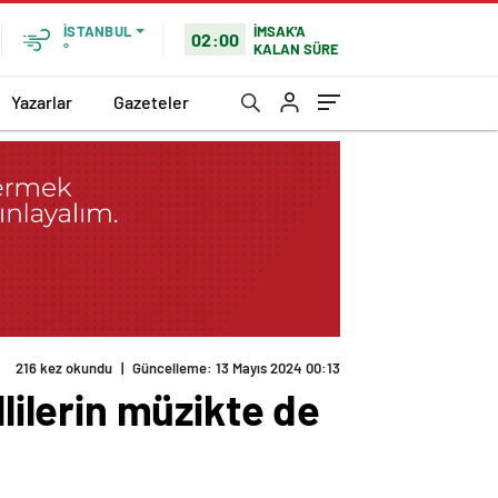
İMSAK'A
İSTANBUL
02:00
KALAN SÜRE
°
Yazarlar
Gazeteler
216 kez okundu
|
Güncelleme: 13 Mayıs 2024 00:13
ilerin müzikte de