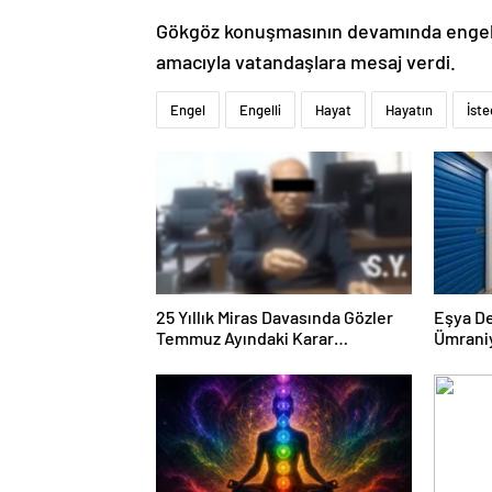
Gökgöz konuşmasının devamında engelli
amacıyla vatandaşlara mesaj verdi.
Engel
Engelli
Hayat
Hayatın
İst
25 Yıllık Miras Davasında Gözler
Eşya D
Temmuz Ayındaki Karar
Ümrani
Duruşmasına Çevrildi