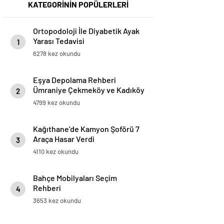
KATEGORİNİN POPÜLERLERİ
Ortopodoloji İle Diyabetik Ayak
Yarası Tedavisi
1
6278 kez okundu
Eşya Depolama Rehberi
Ümraniye Çekmeköy ve Kadıköy
2
4799 kez okundu
Kağıthane’de Kamyon Şoförü 7
Araça Hasar Verdi
3
4110 kez okundu
Bahçe Mobilyaları Seçim
Rehberi
4
3653 kez okundu