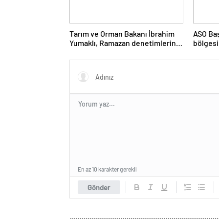
Tarım ve Orman Bakanı İbrahim
ASO Baş
Yumaklı, Ramazan denetimlerini
bölgesi
sıklaştırdıklarını açıkladı
destekl
vurgula
En az 10 karakter gerekli
Gönder