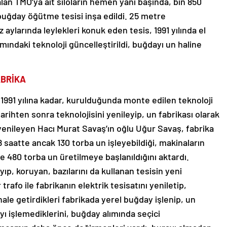
lan TMO’ya ait siloların hemen yanı başında, bin 850
buğday öğütme tesisi inşa edildi. 25 metre
aylarında leylekleri konuk eden tesis, 1991 yılında el
ımındaki teknoloji güncelleştirildi, buğdayı un haline
ABRİKA
 1991 yılına kadar, kurulduğunda monte edilen teknoloji
 tarihten sonra teknolojisini yenileyip, un fabrikası olarak
 yenileyen Hacı Murat Savaş’ın oğlu Uğur Savaş, fabrika
8 saatte ancak 130 torba un işleyebildiği, makinaların
 480 torba un üretilmeye başlanıldığını aktardı.
p, koruyan, bazılarını da kullanan tesisin yeni
trafo ile fabrikanın elektrik tesisatını yeniletip,
le getirdikleri fabrikada yerel buğday işlenip, un
yı işlemediklerini, buğday alımında seçici