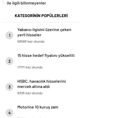
ile ilgili bilinmeyenler
KATEGORİNİN POPÜLERLERİ
Yabancı ilgisini üzerine çeken
yerli hisseler
1
69588 kez okundu
15 hisse hedef fiyatını yükseltti
2
17771 kez okundu
HSBC, havacılık hisselerini
mercek altına aldı
3
8305 kez okundu
Motorine 10 kuruş zam
4