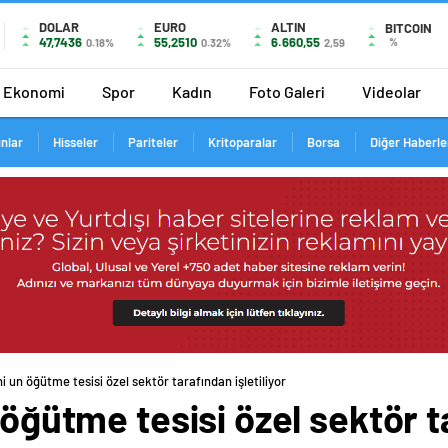
DOLAR
EURO
ALTIN
BITCOIN
47,7436
55,2510
6.660,55
%
0.18%
0.32%
2,59
Ekonomi
Spor
Kadın
Foto Galeri
Videolar
ınlar
Hisseler
Pariteler
Kritoparalar
Borsa
Diğer Haberle
hi un öğütme tesisi özel sektör tarafından işletiliyor
n öğütme tesisi özel sektör 