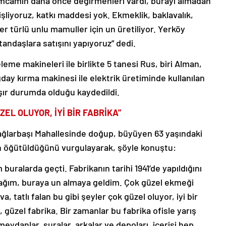
amcamın daha önce değirmenleri vardı, burayı almadan
 işliyoruz, katkı maddesi yok. Ekmeklik, baklavalık,
her türlü unlu mamuller için un üretiliyor. Yerköy
andaşlara satışını yapıyoruz” dedi.
me makineleri ile birlikte 5 tanesi Rus, biri Alman,
day kırma makinesi ile elektrik üretiminde kullanılan
ışır durumda olduğu kaydedildi.
ZEL OLUYOR, İYİ BİR FABRİKA”
ağlarbaşı Mahallesinde doğup, büyüyen 63 yaşındaki
un öğütüldüğünü vurgulayarak, şöyle konuştu:
alarda geçti. Fabrikanın tarihi 1941’de yapıldığını
cağım, buraya un almaya geldim. Çok güzel ekmeği
a, tatlı falan bu gibi şeyler çok güzel oluyor, iyi bir
a, güzel fabrika. Bir zamanlar bu fabrika ofisle yarış
eydanlar, şuralar, arkalar ve depoları, içerisi hep