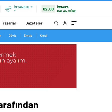
İMSAK'A
İSTANBUL
02:00
KALAN SÜRE
°
Yazarlar
Gazeteler
r
Döviz
Emtia
Kredi
tarafından