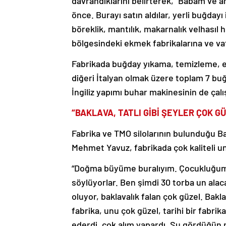
davrandıklarını belirterek, “Babam ve 
önce. Burayı satın aldılar, yerli buğdayı
böreklik, mantılık, makarnalık velhasıl 
bölgesindeki ekmek fabrikalarına ve vat
Fabrikada buğday yıkama, temizleme, ele
diğeri İtalyan olmak üzere toplam 7 buğ
İngiliz yapımı buhar makinesinin de çal
“BAKLAVA, TATLI GİBİ ŞEYLER ÇOK GÜ
Fabrika ve TMO silolarının bulunduğu B
Mehmet Yavuz, fabrikada çok kaliteli 
“Doğma büyüme buralıyım. Çocukluğum bur
söylüyorlar. Ben şimdi 30 torba un ala
oluyor, baklavalık falan çok güzel. Baklav
fabrika, unu çok güzel, tarihi bir fabrik
ederdi, çok alım yapardı. Şu gördüğün m