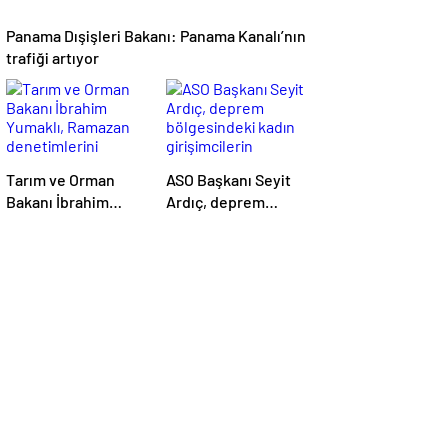
Panama Dışişleri Bakanı: Panama Kanalı’nın
trafiği artıyor
Tarım ve Orman
ASO Başkanı Seyit
Bakanı İbrahim
Ardıç, deprem
Yumaklı, Ramazan
bölgesindeki kadın
denetimlerini
girişimcilerin
sıklaştırdıklarını
desteklenmesi
açıkladı
gerektiğini
vurguladı