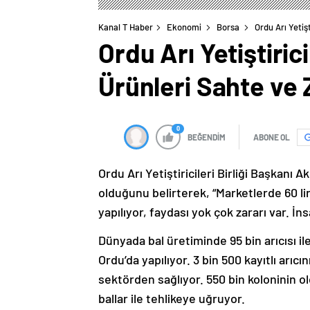
Kanal T Haber
Ekonomi
Borsa
Ordu Arı Yetiş
Ordu Arı Yetiştiric
Ürünleri Sahte ve 
0
BEĞENDİM
ABONE OL
Ordu Arı Yetiştiricileri Birliği Başkanı A
olduğunu belirterek, “Marketlerde 60 lira
yapılıyor, faydası yok çok zararı var. İns
Dünyada bal üretiminde 95 bin arıcısı il
Ordu’da yapılıyor. 3 bin 500 kayıtlı arıc
sektörden sağlıyor. 550 bin koloninin o
ballar ile tehlikeye uğruyor.