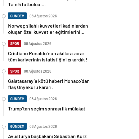
Tam 5 futbolcu….
GÜNDEM
08 Ağustos 2026
Norweç silahlı kuvvetleri kadınlardan
oluşan özel kuvvetler eğitimlerini
başlattı.
SPOR
08 Ağustos 2026
Cristiano Ronaldo’nun akıllara zarar
tüm kariyerinin istatistiğini çıkardık !
SPOR
08 Ağustos 2026
Galatasaray’a kötü haber! Monaco’dan
flaş Onyekuru kararı.
GÜNDEM
08 Ağustos 2026
Trump’tan seçim sonrası ilk mülakat
GÜNDEM
08 Ağustos 2026
Avusturya başbakanı Sebastian Kurz