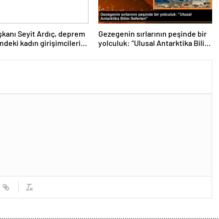
kanı Seyit Ardıç, deprem
Gezegenin sırlarının peşinde bir
ndeki kadın girişimcilerin
yolculuk: “Ulusal Antarktika Bilim
enmesi gerektiğini
Seferleri”
dı