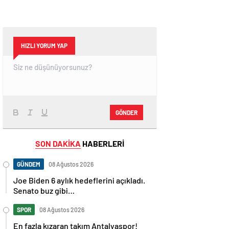
HIZLI YORUM YAP
GÖNDER
SON DAKİKA
HABERLERİ
GÜNDEM
08 Ağustos 2026
Joe Biden 6 aylık hedeflerini açıkladı.
Senato buz gibi…
SPOR
08 Ağustos 2026
En fazla kızaran takım Antalyaspor!