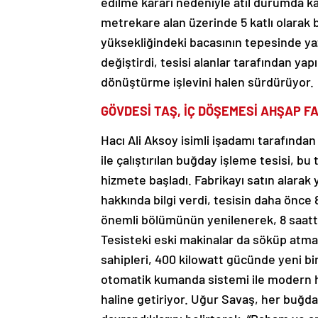
edilme kararı nedeniyle atıl durumda ka
metrekare alan üzerinde 5 katlı olarak 
yüksekliğindeki bacasının tepesinde yaz 
değiştirdi, tesisi alanlar tarafından yap
dönüştürme işlevini halen sürdürüyor.
GÖVDESİ TAŞ, İÇ DÖŞEMESİ AHŞAP F
Hacı Ali Aksoy isimli işadamı tarafından
ile çalıştırılan buğday işleme tesisi, bu
hizmete başladı. Fabrikayı satın alarak
hakkında bilgi verdi, tesisin daha önce 
önemli bölümünün yenilenerek, 8 saatte
Tesisteki eski makinalar da söküp atmayı
sahipleri, 400 kilowatt gücünde yeni bir 
otomatik kumanda sistemi ile modern ha
haline getiriyor. Uğur Savaş, her buğda