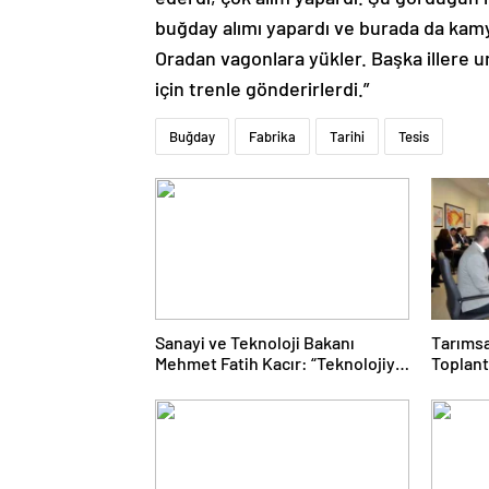
buğday alımı yapardı ve burada da kamy
Oradan vagonlara yükler. Başka illere un
için trenle gönderirlerdi.”
Buğday
Fabrika
Tarihi
Tesis
Sanayi ve Teknoloji Bakanı
Tarımsa
Mehmet Fatih Kacır: “Teknolojiyi
Toplant
kim geliştiriyorsa kuralları o
Gerçekl
koyacak”