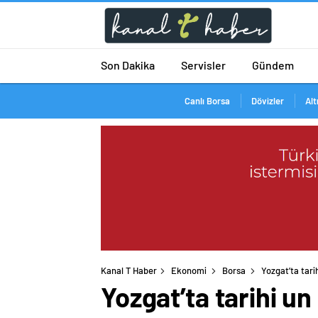
Son Dakika
Servisler
Gündem
Canlı Borsa
Dövizler
Alt
Kanal T Haber
Ekonomi
Borsa
Yozgat’ta tari
Yozgat’ta tarihi u