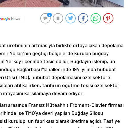
0
News
bat üretiminin artmasıyla birlikte ortaya çıkan depolama
emir Yolları’nın geçtiği bölgelerde kurulan buğday
t’ın Yerköy ilçesinde tesis edildi. Buğdayın işlenip, un
ulunduğu Bağlarbaşı Mahallesi’nde 1941 yılında hububat
ri Ofisi (TMO), hububat depolamasını özel sektöre
ları atıl kalırken, tarihi un öğütme tesisi özel sektör
 un ihtiyacını karşılamaya devam ediyor.
ılları arasında Fransız Müteahhit Froment-Clavier firması
tarihinde ise TMO’ya devri yapılan Buğday Silosu
sisi kurulup, un fabrikası olarak üretime açıldı. Tasfiye