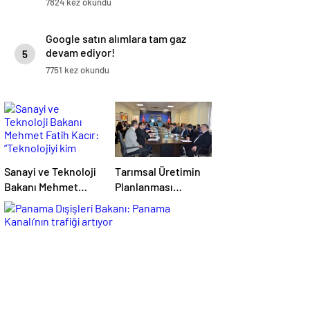
7824 kez okundu
Google satın alımlara tam gaz
devam ediyor!
5
7751 kez okundu
Sanayi ve Teknoloji
Tarımsal Üretimin
Bakanı Mehmet
Planlanması
Fatih Kacır:
Toplantısı
“Teknolojiyi kim
Tekirdağ’da
geliştiriyorsa
Gerçekleşti
kuralları o koyacak”