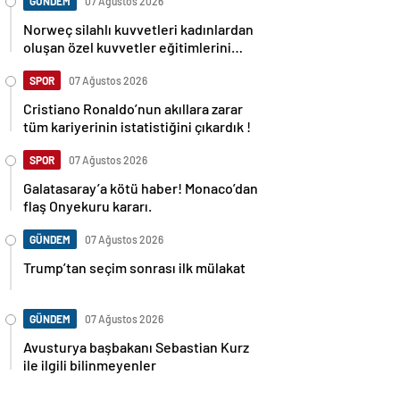
GÜNDEM
07 Ağustos 2026
Norweç silahlı kuvvetleri kadınlardan
oluşan özel kuvvetler eğitimlerini
başlattı.
SPOR
07 Ağustos 2026
Cristiano Ronaldo’nun akıllara zarar
tüm kariyerinin istatistiğini çıkardık !
SPOR
07 Ağustos 2026
Galatasaray’a kötü haber! Monaco’dan
flaş Onyekuru kararı.
GÜNDEM
07 Ağustos 2026
Trump’tan seçim sonrası ilk mülakat
GÜNDEM
07 Ağustos 2026
Avusturya başbakanı Sebastian Kurz
ile ilgili bilinmeyenler