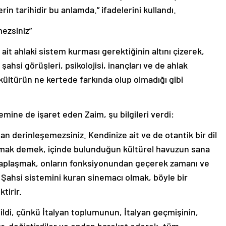
in tarihidir bu anlamda.” ifadelerini kullandı.
mezsiniz”
it ahlaki sistem kurması gerektiğinin altını çizerek,
ahsi görüşleri, psikolojisi, inançları ve de ahlak
 kültürün ne kertede farkında olup olmadığı gibi
emine de işaret eden Zaim, şu bilgileri verdi:
an derinleşemezsiniz. Kendinize ait ve de otantik bir dil
rmak demek, içinde bulunduğun kültürel havuzun sana
saplaşmak, onların fonksiyonundan geçerek zamanı ve
Şahsi sistemini kuran sinemacı olmak, böyle bir
tirir.
abildi, çünkü İtalyan toplumunun, İtalyan geçmişinin,