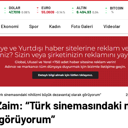
DOLAR
EURO
ALTIN
BITCOIN
47,7016
55,0609
6.494,93
%
0.06%
-0.14%
0,04
Ekonomi
Spor
Kadın
Foto Galeri
Videolar
rk sinemasındaki nihilizmi büyük dezavantaj olarak görüyorum”
2
aim: “Türk sinemasındaki n
 görüyorum”