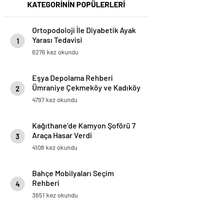
KATEGORİNİN POPÜLERLERİ
Ortopodoloji İle Diyabetik Ayak
Yarası Tedavisi
1
6276 kez okundu
Eşya Depolama Rehberi
Ümraniye Çekmeköy ve Kadıköy
2
4797 kez okundu
Kağıthane’de Kamyon Şoförü 7
Araça Hasar Verdi
3
4108 kez okundu
Bahçe Mobilyaları Seçim
Rehberi
4
3651 kez okundu