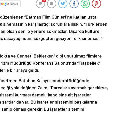
0
News
i düzenlenen “Batman Film Günleri”ne katılan usta
sinemasının karşılaştığı sorunlara ilişkin, “Türklerden
han olsan seni o yerlere sokmazlar. Dışarda kültürel,
u üç sacayağından, süzgeçten geçiyor Türk sineması.”
“Nokta ve Cenneti Beklerken” gibi unutulmaz filmlere
urizm Müdürlüğü Konferans Salonu’nda “Flaşbellek”
erle bir araya geldi.
 yönetmen Batuhan Kalaycı moderatörlüğünde
lediği yola değinen Zaim, “Parçalara ayırmak gerekirse,
sistemi kurması demek, kendisine ait işaretler
şartlar da var. Bu işaretler sistemini başkalarına
 sahip olması gerekir. Bu işaretler sitemini