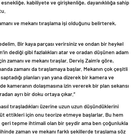
esnekliğe, kabiliyete ve girişkenliğe, dayanıklılığa sahip
tu.
manı ve mekanı tıraşlama işi olduğunu belirterek,
 edelim. Bir kaya parçası verirsiniz ve ondan bir heykel
in’in dediği gibi fazlalıkları atar ve oradan düşünen adam
çin zamanı ve mekanı tıraşlar. Derviş Zaim’e göre,
anda zamanı da tıraşlamaya başlar. Mekanın çok çeşitli
saptadığı planları yan yana dizerek bir kamera ve
sinde kameranın dolaşmasına izin vererek bir plan sekansı
uradan ayrı bir doku ortaya çıkar.”
sıl tıraşladıkları üzerine uzun uzun düşündüklerini
üt ettikleri için onu teorize etmeye başlarlar. Bu hem
 geri tepme ihtimali olan bir şeydir ama ben çoğunlukla
ihinde zaman ve mekanı farklı şekillerde tıraşlama söz