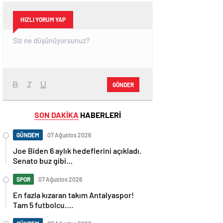
HIZLI YORUM YAP
GÖNDER
SON DAKİKA
HABERLERİ
GÜNDEM
07 Ağustos 2026
Joe Biden 6 aylık hedeflerini açıkladı.
Senato buz gibi…
SPOR
07 Ağustos 2026
En fazla kızaran takım Antalyaspor!
Tam 5 futbolcu….