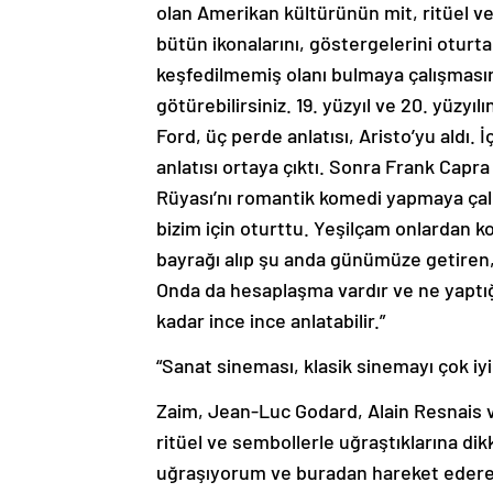
olan Amerikan kültürünün mit, ritüel ve
bütün ikonalarını, göstergelerini oturta
keşfedilmemiş olanı bulmaya çalışmasın
götürebilirsiniz. 19. yüzyıl ve 20. yüzyı
Ford, üç perde anlatısı, Aristo’yu aldı
anlatısı ortaya çıktı. Sonra Frank Capr
Rüyası’nı romantik komedi yapmaya çalı
bizim için oturttu. Yeşilçam onlardan 
bayrağı alıp şu anda günümüze getiren,
Onda da hesaplaşma vardır ve ne yaptığ
kadar ince ince anlatabilir.”
“Sanat sineması, klasik sinemayı çok iy
Zaim, Jean-Luc Godard, Alain Resnais v
ritüel ve sembollerle uğraştıklarına dik
uğraşıyorum ve buradan hareket ederek