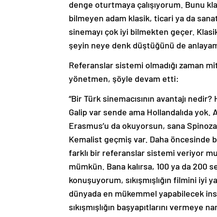
denge oturtmaya çalışıyorum. Bunu k
bilmeyen adam klasik, ticari ya da sanat
sinemayı çok iyi bilmekten geçer. Klas
şeyin neye denk düştüğünü de anlayama
Referanslar sistemi olmadığı zaman mit
yönetmen, şöyle devam etti:
“Bir Türk sinemacısının avantajı nedir?
Galip var sende ama Hollandalıda yok.
Erasmus’u da okuyorsun, sana Spinoza’n
Kemalist geçmiş var. Daha öncesinde ba
farklı bir referanslar sistemi veriyor 
mümkün. Bana kalırsa, 100 ya da 200 s
konuşuyorum, sıkışmışlığın filmini iyi yap
dünyada en mükemmel yapabilecek insan
sıkışmışlığın başyapıtlarını vermeye n