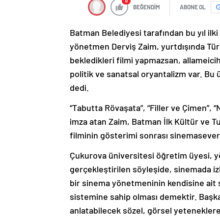
0
BEĞENDİM
ABONE OL
Batman Belediyesi tarafından bu yıl ilk
yönetmen Derviş Zaim, yurtdışında Türk 
bekledikleri filmi yapmazsan, allameici
politik ve sanatsal oryantalizm var. B
dedi.
“Tabutta Rövaşata”, “Filler ve Çimen”, 
imza atan Zaim, Batman İlk Kültür ve T
filminin gösterimi sonrası sinemaseverl
Çukurova üniversitesi öğretim üyesi,
gerçekleştirilen söyleşide, sinemada iz
bir sinema yönetmeninin kendisine ait 
sistemine sahip olması demektir. Başka 
anlatabilecek sözel, görsel yeteneklere