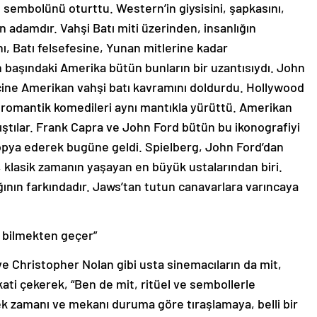
 sembolünü oturttu. Western’in giysisini, şapkasını,
n adamdır. Vahşi Batı miti üzerinden, insanlığın
ı, Batı felsefesine, Yunan mitlerine kadar
lın başındaki Amerika bütün bunların bir uzantısıydı. John
. İçine Amerikan vahşi batı kavramını doldurdu. Hollywood
a romantik komedileri aynı mantıkla yürüttü. Amerikan
ştılar. Frank Capra ve John Ford bütün bu ikonografiyi
kopya ederek bugüne geldi. Spielberg, John Ford’dan
 klasik zamanın yaşayan en büyük ustalarından biri.
ının farkındadır. Jaws’tan tutun canavarlara varıncaya
i bilmekten geçer”
e Christopher Nolan gibi usta sinemacıların da mit,
kati çekerek, “Ben de mit, ritüel ve sembollerle
 zamanı ve mekanı duruma göre tıraşlamaya, belli bir