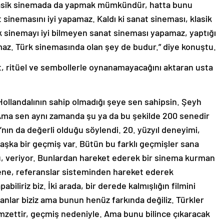
lasik sinemada da yapmak mümkündür, hatta bunu
 sinemasını iyi yapamaz. Kaldı ki sanat sineması, klasik
ik sinemayı iyi bilmeyen sanat sineması yapamaz, yaptığı
z. Türk sinemasında olan şey de budur.” diye konuştu.
, ritüel ve sembollerle oynanamayacağını aktaran usta
 Hollandalının sahip olmadığı şeye sen sahipsin. Şeyh
 Ama sen aynı zamanda şu ya da bu şekilde 200 senedir
ın da değerli olduğu söylendi. 20. yüzyıl deneyimi,
şka bir geçmiş var. Bütün bu farklı geçmişler sana
mu, veriyor. Bunlardan hareket ederek bir sinema kurman
ene, referanslar sisteminden hareket ederek
abiliriz biz. İki arada, bir derede kalmışlığın filmini
lar biziz ama bunun henüz farkında değiliz. Türkler
amzettir, geçmiş nedeniyle. Ama bunu bilince çıkaracak