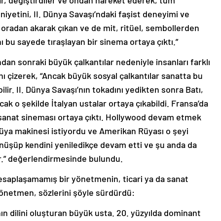
lar, değiştirdiler ve ondan hareket ederek, tüm
yetini, II. Dünya Savaşı’ndaki faşist deneyimi ve
 oradan akarak çıkan ve de mit, ritüel, sembollerden
bu sayede tıraşlayan bir sinema ortaya çıktı.”
an sonraki büyük çalkantılar nedeniyle insanları farklı
tını çizerek, “Ancak büyük sosyal çalkantılar sanatta bu
ilir. II. Dünya Savaşı’nın tokadını yedikten sonra Batı,
ak o şekilde İtalyan ustalar ortaya çıkabildi. Fransa’da
sanat sineması ortaya çıktı. Hollywood devam etmek
rüya makinesi istiyordu ve Amerikan Rüyası o şeyi
önüşüp kendini yeniledikçe devam etti ve şu anda da
or.” değerlendirmesinde bulundu.
esaplaşamamış bir yönetmenin, ticari ya da sanat
önetmen, sözlerini şöyle sürdürdü:
n dilini oluşturan büyük usta. 20. yüzyılda dominant