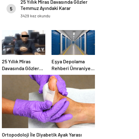
25 Yıllık Miras Davasında Gözler
Temmuz Ayındaki Karar
5
Duruşmasına Çevrildi
3429 kez okundu
25 Yıllık Miras
Eşya Depolama
Davasında Gözler
Rehberi Ümraniye
Temmuz Ayındaki
Çekmeköy ve
Karar Duruşmasına
Kadıköy
Çevrildi
Ortopodoloji İle Diyabetik Ayak Yarası