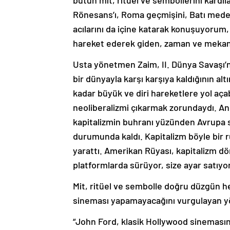
bütün mit, ritüel ve sembollerini kardı
Rönesans’ı, Roma geçmişini, Batı medeni
acılarını da içine katarak konuşuyorum,
hareket ederek giden, zaman ve mekanı 
Usta yönetmen Zaim, II. Dünya Savaşı’nd
bir dünyayla karşı karşıya kaldığının al
kadar büyük ve diri hareketlere yol açab
neoliberalizmi çıkarmak zorundaydı. Anc
kapitalizmin buhranı yüzünden Avrupa 
durumunda kaldı. Kapitalizm böyle bir 
yarattı. Amerikan Rüyası, kapitalizm d
platformlarda sürüyor, size ayar satıy
Mit, ritüel ve sembolle doğru düzgün h
sineması yapamayacağını vurgulayan y
“John Ford, klasik Hollywood sinemasını