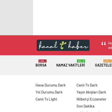
Ha
ed
CANLI
ANLIK
GÜNLÜ
BORSA
NAMAZ VAKITLERI
GAZETELE
Hava Durumu Dark
Canlı Tv Dark
Yol Durumu Dark
Yayın Akışları Dark
Canlı Tv Light
Nöbetçi Eczaneler
Son Dakika