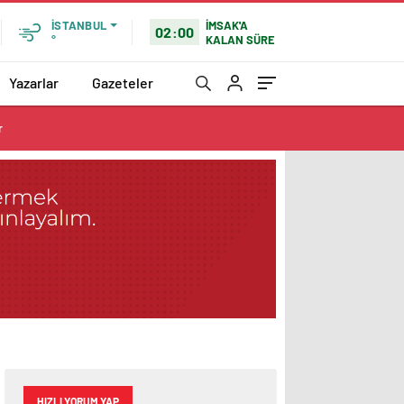
İMSAK'A
İSTANBUL
02:00
KALAN SÜRE
°
Yazarlar
Gazeteler
r
HIZLI YORUM YAP