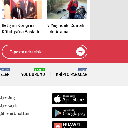
İletişim Kongresi
7 Yaşındaki Cumali
Kütahya’da Başladı
İçin Arama
Çalışmaları Devam
Ediyor
KONOMİ
TRAFİK
CANLI
TELER
YOL DURUMU
KRIPTO PARALAR
Üye Giriş
Üye Kayıt
Şifremi Unuttum