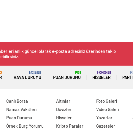
berleri anlık güncel olarak e-posta adresiniz üzerinden takip
ebilirsiniz.
K
TAHMİNİ
LİG
EKONOMİ
E
R
HAVA DURUMU
PUAN DURUMU
HISSELER
PARI
Canlı Borsa
Altınlar
Foto Galeri
Namaz Vakitleri
Dövizler
Video Galeri
Puan Durumu
Hisseler
Yazarlar
Örnek Burç Yorumu
Kripto Paralar
Gazeteler