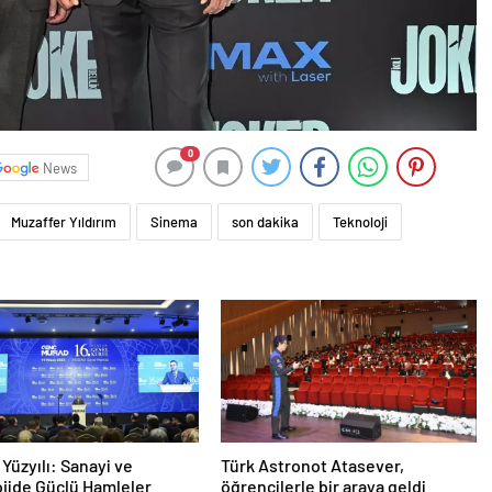
0
News
Muzaffer Yıldırım
Sinema
son dakika
Teknoloji
 Yüzyılı: Sanayi ve
Türk Astronot Atasever,
jide Güçlü Hamleler
öğrencilerle bir araya geldi