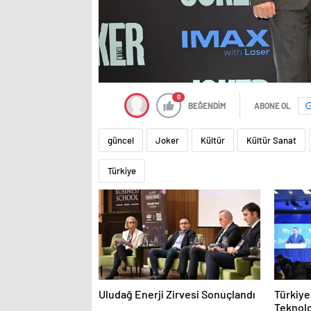
0
BEĞENDİM
ABONE OL
güncel
Joker
Kültür
Kültür Sanat
Türkiye
Uludağ Enerji Zirvesi Sonuçlandı
Türkiye
Teknolo