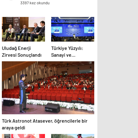
3397 kez okundu
Uludağ Enerji
Türkiye Yüzyılı:
Zirvesi Sonuçlandı
Sanayi ve
Teknolojide Güçlü
Hamleler
Türk Astronot Atasever, öğrencilerle bir
araya geldi