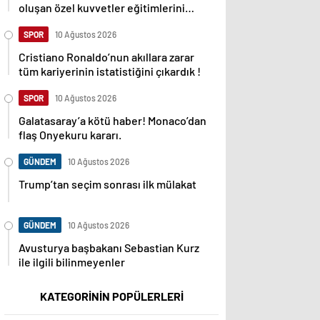
oluşan özel kuvvetler eğitimlerini
başlattı.
SPOR
10 Ağustos 2026
Cristiano Ronaldo’nun akıllara zarar
tüm kariyerinin istatistiğini çıkardık !
SPOR
10 Ağustos 2026
Galatasaray’a kötü haber! Monaco’dan
flaş Onyekuru kararı.
GÜNDEM
10 Ağustos 2026
Trump’tan seçim sonrası ilk mülakat
GÜNDEM
10 Ağustos 2026
Avusturya başbakanı Sebastian Kurz
ile ilgili bilinmeyenler
KATEGORİNİN POPÜLERLERİ