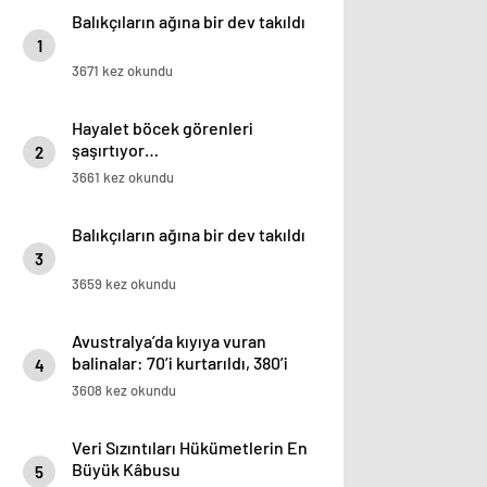
Balıkçıların ağına bir dev takıldı
1
3671 kez okundu
Hayalet böcek görenleri
şaşırtıyor…
2
3661 kez okundu
Balıkçıların ağına bir dev takıldı
3
3659 kez okundu
Avustralya’da kıyıya vuran
balinalar: 70’i kurtarıldı, 380’i
4
öldü
3608 kez okundu
Veri Sızıntıları Hükümetlerin En
Büyük Kâbusu
5