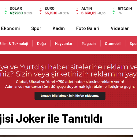
DOLAR
EURO
ALTIN
BITCOIN
47,7280
55,1910
6.638,62
%
0.01%
-0.06%
-0,33
Ekonomi
Spor
Kadın
Foto Galeri
Videolar
Bilim & Teknoloji
Doğa
Hayvanlar
Magazin
Otomobil
Spo
si Joker ile Tanıtıldı