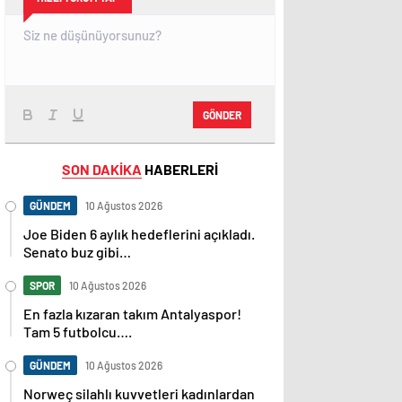
GÖNDER
SON DAKİKA
HABERLERİ
GÜNDEM
10 Ağustos 2026
Joe Biden 6 aylık hedeflerini açıkladı.
Senato buz gibi…
SPOR
10 Ağustos 2026
En fazla kızaran takım Antalyaspor!
Tam 5 futbolcu….
GÜNDEM
10 Ağustos 2026
Norweç silahlı kuvvetleri kadınlardan