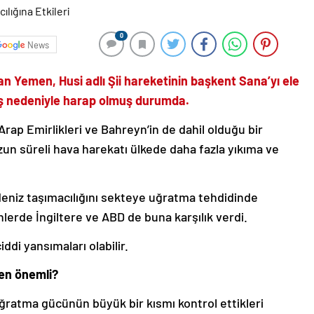
0
News
an Yemen, Husi adlı Şii hareketinin başkent Sana’yı ele
vaş nedeniyle harap olmuş durumda.
rap Emirlikleri ve Bahreyn’in de dahil olduğu bir
un süreli hava harekatı ülkede daha fazla yıkıma ve
eniz taşımacılığını sekteye uğratma tehdidinde
lerde İngiltere ve ABD de buna karşılık verdi.
di yansımaları olabilir.
en önemli?
uğratma gücünün büyük bir kısmı kontrol ettikleri