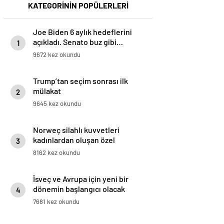
KATEGORİNİN POPÜLERLERİ
Joe Biden 6 aylık hedeflerini
açıkladı. Senato buz gibi…
1
9672 kez okundu
Trump’tan seçim sonrası ilk
mülakat
2
9645 kez okundu
Norweç silahlı kuvvetleri
kadınlardan oluşan özel
3
kuvvetler eğitimlerini başlattı.
8162 kez okundu
İsveç ve Avrupa için yeni bir
dönemin başlangıcı olacak
4
kararlar.
7681 kez okundu