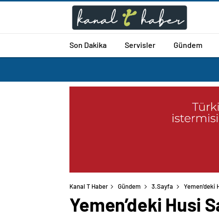
Son Dakika
Servisler
Gündem
Kanal T Haber
Gündem
3.Sayfa
Yemen’deki Hu
Yemen’deki Husi Sal