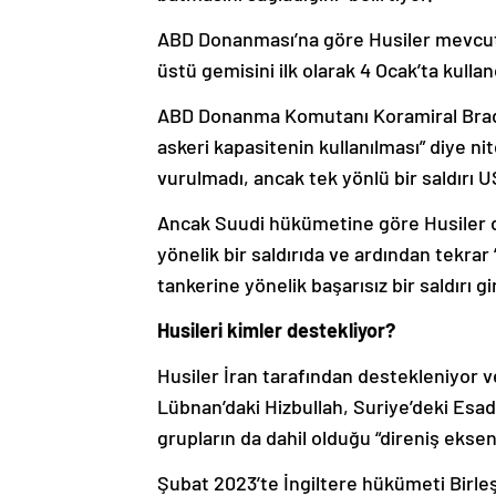
ABD Donanması’na göre Husiler mevcut ç
üstü gemisini ilk olarak 4 Ocak’ta kullan
ABD Donanma Komutanı Koramiral Brad C
askeri kapasitenin kullanılması” diye ni
vurulmadı, ancak tek yönlü bir saldırı US
Ancak Suudi hükümetine göre Husiler d
yönelik bir saldırıda ve ardından tekra
tankerine yönelik başarısız bir saldırı g
Husileri kimler destekliyor?
Husiler İran tarafından destekleniyor ve 
Lübnan’daki Hizbullah, Suriye’deki Esad
grupların da dahil olduğu “direniş ekseni
Şubat 2023’te İngiltere hükümeti Birleşmi