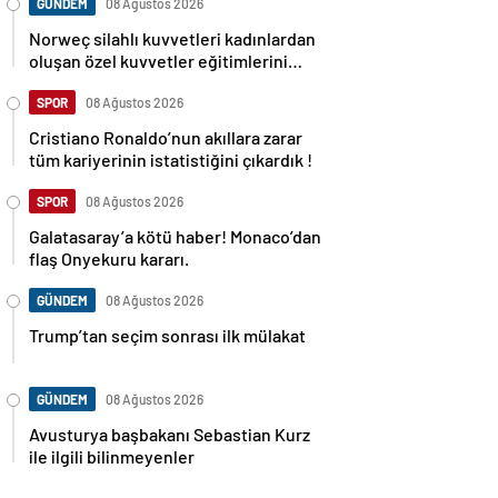
GÜNDEM
08 Ağustos 2026
Norweç silahlı kuvvetleri kadınlardan
oluşan özel kuvvetler eğitimlerini
başlattı.
SPOR
08 Ağustos 2026
Cristiano Ronaldo’nun akıllara zarar
tüm kariyerinin istatistiğini çıkardık !
SPOR
08 Ağustos 2026
Galatasaray’a kötü haber! Monaco’dan
flaş Onyekuru kararı.
GÜNDEM
08 Ağustos 2026
Trump’tan seçim sonrası ilk mülakat
GÜNDEM
08 Ağustos 2026
Avusturya başbakanı Sebastian Kurz
ile ilgili bilinmeyenler