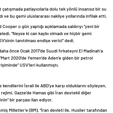
atışmada patlayıcılarla dolu tek yönlü insansız bir su
dı ve bu gemi uluslararası nakliye yollarında infilak etti.
ooper o gün yaptığı açıklamada saldırıyı “yeni bir
teledi, “Neyse ki can kaybı olmadı ve hiçbir gemi
V’sinin tanıtılması endişe verici” dedi.
aha önce Ocak 2017’de Suudi fırkateyni El Madinah’a
r “Mart 2020’de Yemen’de Aden’e giden bir petrol
irişiminde” USV’leri kullanmıştı.
kendilerini İsrail ile ABD’ye karşı olduklarını söyleyen,
 rejimi, Gazze’de Hamas gibi İran destekli diğer
nin” bir parçası ilan ediyor.
ş Milletler’e (BM), “İran devleti ile, Husiler tarafından