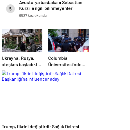
Avusturya başbakanı Sebastian
Kurz ile ilgili bilinmeyenler
5
6527 kez okundu
Ukrayna: Rusya,
Columbia
ateşkes başladıktan
Üniversitesi’nde
sonra da
Filistin’e destek
saldırılarını
eylemi: En az 70
sürdürdü
gözaltı
Trump, fikrini değiştirdi: Sağlık Dairesi