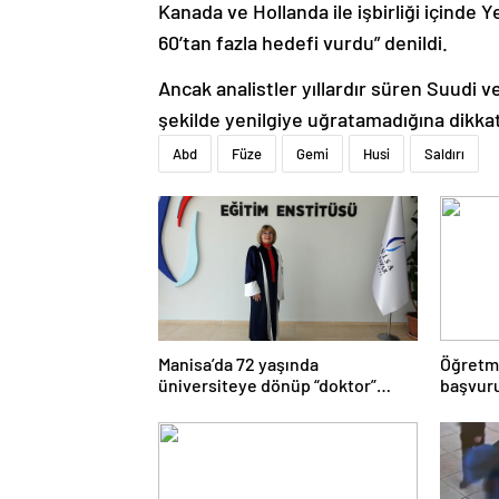
Kanada ve Hollanda ile işbirliği içinde 
60’tan fazla hedefi vurdu” denildi.
Ancak analistler yıllardır süren Suudi ve
şekilde yenilgiye uğratamadığına dikkat
Abd
Füze
Gemi
Husi
Saldırı
Manisa’da 72 yaşında
Öğretme
üniversiteye dönüp “doktor”
başvuru
ünvanı aldı