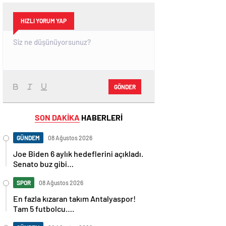
HIZLI YORUM YAP
GÖNDER
SON DAKİKA
HABERLERİ
GÜNDEM
08 Ağustos 2026
Joe Biden 6 aylık hedeflerini açıkladı.
Senato buz gibi…
SPOR
08 Ağustos 2026
En fazla kızaran takım Antalyaspor!
Tam 5 futbolcu….