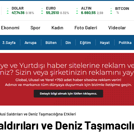
DOLAR
EURO
ALTIN
BITCOIN
47,7436
55,2510
6.660,55
%
0.18%
0.32%
2,59
Ekonomi
Spor
Kadın
Foto Galeri
Videolar
3.Sayfa
Avrupa
Bülten
Din
Eğitim
Hayat
Politika
si Saldırıları ve Deniz Taşımacılığına Etkileri
dırıları ve Deniz Taşımacılı