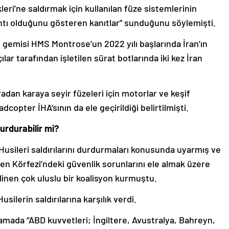
leri’ne saldırmak için kullanılan füze sistemlerinin
antı olduğunu gösteren kanıtlar” sunduğunu söylemişti.
 gemisi HMS Montrose’un 2022 yılı başlarında İran’ın
lar tarafından işletilen sürat botlarında iki kez İran
dan karaya seyir füzeleri için motorlar ve keşif
adcopter İHA’sının da ele geçirildiği belirtilmişti.
urdurabilir mi?
 Husileri saldırılarını durdurmaları konusunda uyarmış ve
den Körfezi’ndeki güvenlik sorunlarını ele almak üzere
inen çok uluslu bir koalisyon kurmuştu.
ilerin saldırılarına karşılık verdi.
amada “ABD kuvvetleri; İngiltere, Avustralya, Bahreyn,