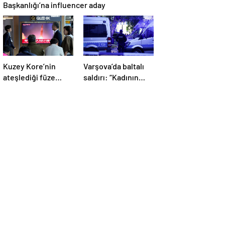
Başkanlığı’na influencer aday
Kuzey Kore’nin
Varşova’da baltalı
ateşlediği füze
saldırı: “Kadının
Japonya’ya düştü!
kesik başı
Kriz merkezi
üniversitede
toplandı
bulundu”