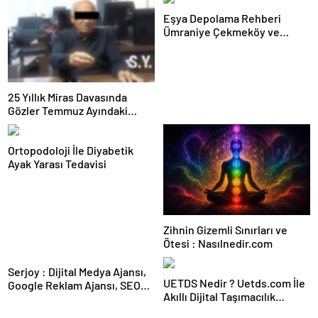
Eşya Depolama Rehberi
Ümraniye Çekmeköy ve
Kadıköy
25 Yıllık Miras Davasında
Gözler Temmuz Ayındaki
Karar Duruşmasına Çevrildi
Ortopodoloji İle Diyabetik
Ayak Yarası Tedavisi
Zihnin Gizemli Sınırları ve
Ötesi : Nasılnedir.com
Serjoy : Dijital Medya Ajansı,
UETDS Nedir ? Uetds.com İle
Google Reklam Ajansı, SEO
Akıllı Dijital Taşımacılık
Ajansı ve Web Tasarım Ajansı
Yazılımı