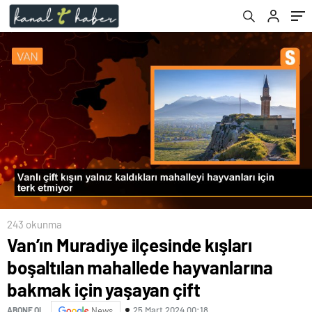
çift
243 okunma
Van’ın Muradiye ilçesinde kışları
boşaltılan mahallede hayvanlarına
bakmak için yaşayan çift
25 Mart 2024 00:18
ABONE OL
News