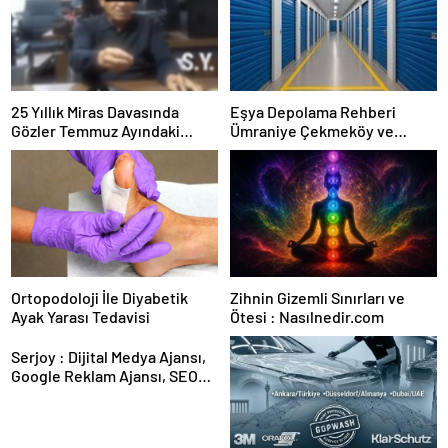
25 Yıllık Miras Davasında
Eşya Depolama Rehberi
Gözler Temmuz Ayındaki
Ümraniye Çekmeköy ve
Karar Duruşmasına Çevrildi
Kadıköy
Ortopodoloji İle Diyabetik
Zihnin Gizemli Sınırları ve
Ayak Yarası Tedavisi
Ötesi : Nasılnedir.com
Serjoy : Dijital Medya Ajansı,
Google Reklam Ajansı, SEO
Ajansı ve Web Tasarım Ajansı