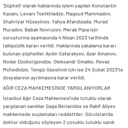
‘Şüpheli’ olarak haklarında işlem yapılan Konstantin
Kıpıanı, Levanı Tsetkhladze, Magsud Mammadov,
Shahriyar Hüseyinov, Yahya Afandızada, Murad
Muradov, Babak Novruzov, Merab Pıpıa için
soruşturma aşamasında 4 Nisan 2023 tarihinde
takipsizlik kararı verildi. Haklarında yakalama kararı
bulunan şüpheliler Aydın Safaralıyev, Azar Amanov,
Nodar Dzoborjgınıdze, Oleksandr Smalko, Revaz
Mchedlıdze, Tengiz Gasıshvılı için ise 24 Şubat 2023’te
dosyalarının ayrılmasına karar verildi.
AĞIR CEZA MAHKEMESİNDE YARGILANIYORLAR
İstanbul Ağır Ceza Mahkemesi’nde tutuklu olarak
yargılanan sanıklar Gaga Berianidze ve Rakif Aliyev
mahkemede suçlamaları reddettiler. Gürcistan’da
doktor olduğunu söyleyen 2 çocuklu tutuklu sanık