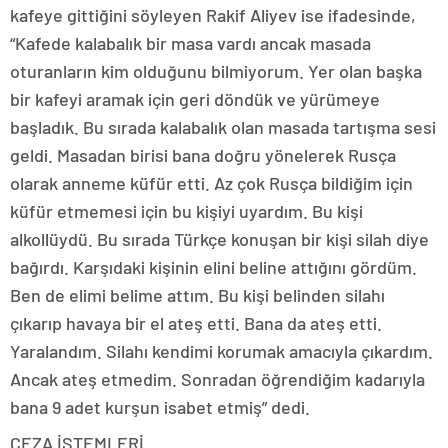
kafeye gittiğini söyleyen Rakif Aliyev ise ifadesinde,
“Kafede kalabalık bir masa vardı ancak masada
oturanların kim olduğunu bilmiyorum. Yer olan başka
bir kafeyi aramak için geri döndük ve yürümeye
başladık. Bu sırada kalabalık olan masada tartışma sesi
geldi. Masadan birisi bana doğru yönelerek Rusça
olarak anneme küfür etti. Az çok Rusça bildiğim için
küfür etmemesi için bu kişiyi uyardım. Bu kişi
alkollüydü. Bu sırada Türkçe konuşan bir kişi silah diye
bağırdı. Karşıdaki kişinin elini beline attığını gördüm.
Ben de elimi belime attım. Bu kişi belinden silahı
çıkarıp havaya bir el ateş etti. Bana da ateş etti.
Yaralandım. Silahı kendimi korumak amacıyla çıkardım.
Ancak ateş etmedim. Sonradan öğrendiğim kadarıyla
bana 9 adet kurşun isabet etmiş” dedi.
CEZA İSTEMLERİ