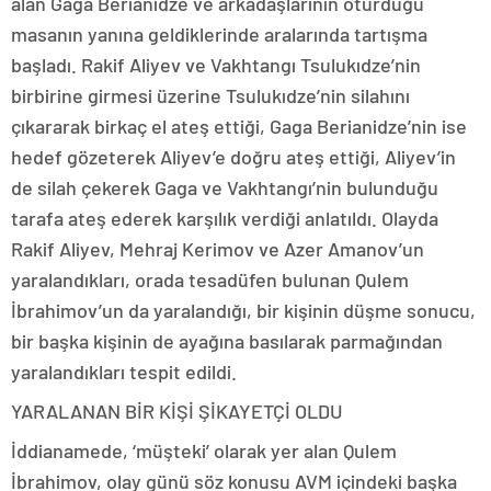
alan Gaga Berianidze ve arkadaşlarının oturduğu
masanın yanına geldiklerinde aralarında tartışma
başladı. Rakif Aliyev ve Vakhtangı Tsulukıdze’nin
birbirine girmesi üzerine Tsulukıdze’nin silahını
çıkararak birkaç el ateş ettiği, Gaga Berianidze’nin ise
hedef gözeterek Aliyev’e doğru ateş ettiği, Aliyev’in
de silah çekerek Gaga ve Vakhtangı’nin bulunduğu
tarafa ateş ederek karşılık verdiği anlatıldı. Olayda
Rakif Aliyev, Mehraj Kerimov ve Azer Amanov’un
yaralandıkları, orada tesadüfen bulunan Qulem
İbrahimov’un da yaralandığı, bir kişinin düşme sonucu,
bir başka kişinin de ayağına basılarak parmağından
yaralandıkları tespit edildi.
YARALANAN BİR KİŞİ ŞİKAYETÇİ OLDU
İddianamede, ‘müşteki’ olarak yer alan Qulem
İbrahimov, olay günü söz konusu AVM içindeki başka