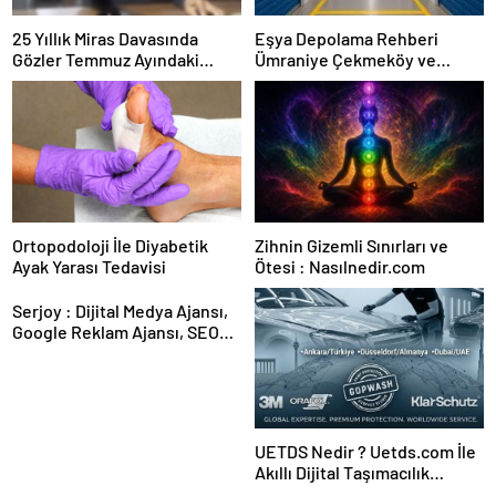
25 Yıllık Miras Davasında
Eşya Depolama Rehberi
Gözler Temmuz Ayındaki
Ümraniye Çekmeköy ve
Karar Duruşmasına Çevrildi
Kadıköy
Ortopodoloji İle Diyabetik
Zihnin Gizemli Sınırları ve
Ayak Yarası Tedavisi
Ötesi : Nasılnedir.com
Serjoy : Dijital Medya Ajansı,
Google Reklam Ajansı, SEO
Ajansı ve Web Tasarım Ajansı
UETDS Nedir ? Uetds.com İle
Akıllı Dijital Taşımacılık
Yazılımı