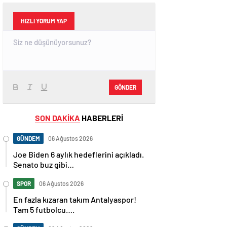
HIZLI YORUM YAP
GÖNDER
SON DAKİKA
HABERLERİ
GÜNDEM
06 Ağustos 2026
Joe Biden 6 aylık hedeflerini açıkladı.
Senato buz gibi…
SPOR
06 Ağustos 2026
En fazla kızaran takım Antalyaspor!
Tam 5 futbolcu….