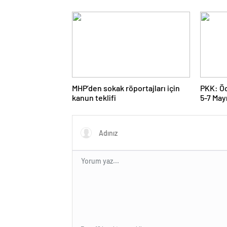
MHP’den sokak röportajları için
PKK: Öc
kanun teklifi
5-7 Mayı
karar al