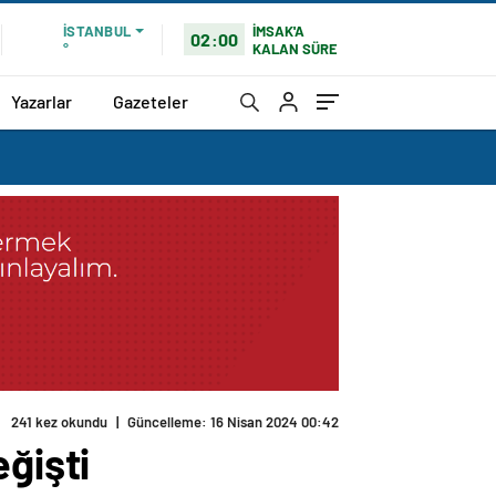
İMSAK'A
İSTANBUL
02:00
KALAN SÜRE
°
Yazarlar
Gazeteler
241 kez okundu
|
Güncelleme: 16 Nisan 2024 00:42
ğişti