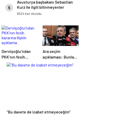
Avusturya başbakanı Sebastian
Kurz ile ilgili bilinmeyenler
5
6524 kez okundu
Dervişoğlu’ndan
Ara seçim
PKK’nın fesih
açıklaması: Bunlar
kararına ilişkin
ihtimal dahilinde
açıklama
“Bu davete de icabet etmeyeceğim”