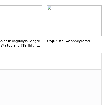
alan’ın çağrısıyla kongre
Özgür Özel, 32 anneyi aradı
s’ta toplandı! Tarihi bir
ındı!