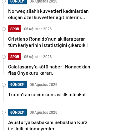
GÜNDEM
06 Ağustos 2026
Norweç silahlı kuvvetleri kadınlardan
oluşan özel kuvvetler eğitimlerini
başlattı.
SPOR
06 Ağustos 2026
Cristiano Ronaldo’nun akıllara zarar
tüm kariyerinin istatistiğini çıkardık !
SPOR
06 Ağustos 2026
Galatasaray’a kötü haber! Monaco’dan
flaş Onyekuru kararı.
GÜNDEM
06 Ağustos 2026
Trump’tan seçim sonrası ilk mülakat
GÜNDEM
06 Ağustos 2026
Avusturya başbakanı Sebastian Kurz
ile ilgili bilinmeyenler