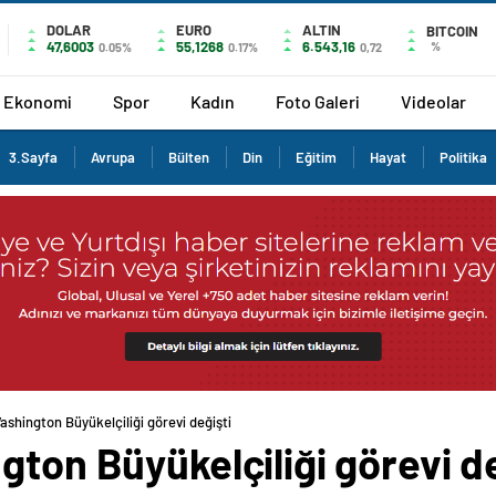
DOLAR
EURO
ALTIN
BITCOIN
47,6003
55,1268
6.543,16
%
0.05%
0.17%
0,72
Ekonomi
Spor
Kadın
Foto Galeri
Videolar
3.Sayfa
Avrupa
Bülten
Din
Eğitim
Hayat
Politika
ashington Büyükelçiliği görevi değişti
gton Büyükelçiliği görevi de