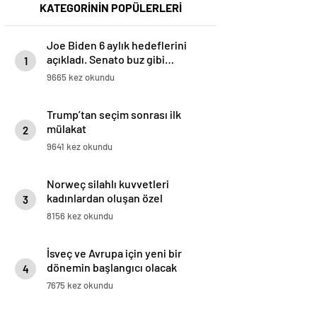
KATEGORİNİN POPÜLERLERİ
Joe Biden 6 aylık hedeflerini
açıkladı. Senato buz gibi…
1
9665 kez okundu
Trump’tan seçim sonrası ilk
mülakat
2
9641 kez okundu
Norweç silahlı kuvvetleri
kadınlardan oluşan özel
3
kuvvetler eğitimlerini başlattı.
8156 kez okundu
İsveç ve Avrupa için yeni bir
dönemin başlangıcı olacak
4
kararlar.
7675 kez okundu