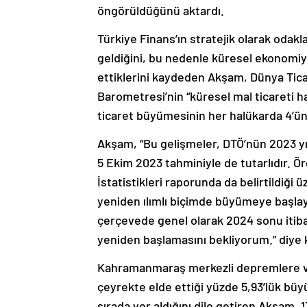
öngörüldüğünü aktardı.
Türkiye Finans’ın stratejik olarak odakl
geldiğini, bu nedenle küresel ekonomiyi
ettiklerini kaydeden Akşam, Dünya Tica
Barometresi’nin “küresel mal ticareti ha
ticaret büyümesinin her halükarda 4’ünc
Akşam, “Bu gelişmeler, DTÖ’nün 2023 yı
5 Ekim 2023 tahminiyle de tutarlıdır. 
İstatistikleri raporunda da belirtildiği ü
yeniden ılımlı biçimde büyümeye başlay
çerçevede genel olarak 2024 sonu itib
yeniden başlamasını bekliyorum.” diye
Kahramanmaraş merkezli depremlere ve
çeyrekte elde ettiği yüzde 5,93’lük büy
sırada yer aldığını dile getiren Akşam, 