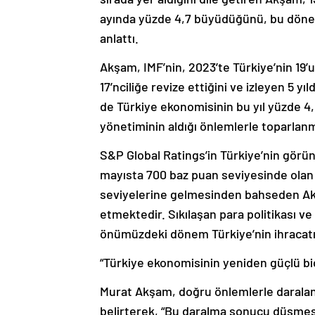
ayında yüzde 4,7 büyüdüğünü, bu dön
anlattı.
Akşam, IMF’nin, 2023’te Türkiye’nin 19
17’nciliğe revize ettiğini ve izleyen 5
de Türkiye ekonomisinin bu yıl yüzde 4,
yönetiminin aldığı önlemlerle toparlanm
S&P Global Ratings’in Türkiye’nin gör
mayısta 700 baz puan seviyesinde olan 
seviyelerine gelmesinden bahseden Akş
etmektedir. Sıkılaşan para politikası ve
önümüzdeki dönem Türkiye’nin ihracatı
“Türkiye ekonomisinin yeniden güçlü b
Murat Akşam, doğru önlemlerle daralan
belirterek, “Bu daralma sonucu düşmesi