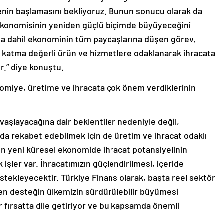
tenin başlamasını bekliyoruz. Bunun sonucu olarak da
 ekonomisinin yeniden güçlü biçimde büyüyeceğini
da dahil ekonominin tüm paydaşlarına düşen görev,
a katma değerli ürün ve hizmetlere odaklanarak ihracata
.” diye konuştu.
omiye, üretime ve ihracata çok önem verdiklerinin
avaşlayacağına dair beklentiler nedeniyle değil,
a rekabet edebilmek için de üretim ve ihracat odaklı
eşen yeni küresel ekonomide ihracat potansiyelinin
k işler var. İhracatımızın güçlendirilmesi, içeride
ekleyecektir. Türkiye Finans olarak, başta reel sektör
len desteğin ülkemizin sürdürülebilir büyümesi
 fırsatta dile getiriyor ve bu kapsamda önemli