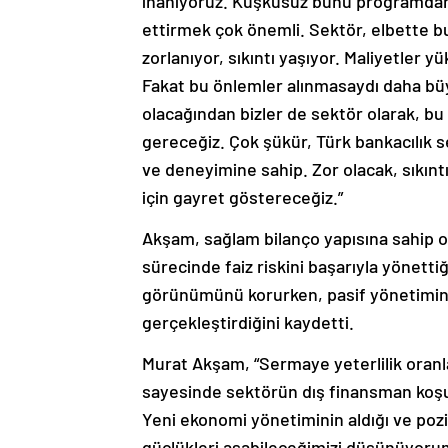
inanıyoruz. Kuşkusuz bunu programda
ettirmek çok önemli. Sektör, elbette b
zorlanıyor, sıkıntı yaşıyor. Maliyetler y
Fakat bu önlemler alınmasaydı daha bü
olacağından bizler de sektör olarak, b
gereceğiz. Çok şükür, Türk bankacılık 
ve deneyimine sahip. Zor olacak, sıkınt
için gayret göstereceğiz.”
Akşam, sağlam bilanço yapısına sahip ol
sürecinde faiz riskini başarıyla yönettiğ
görünümünü korurken, pasif yönetimini
gerçekleştirdiğini kaydetti.
Murat Akşam, “Sermaye yeterlilik oranla
sayesinde sektörün dış finansman koşull
Yeni ekonomi yönetiminin aldığı ve pozit
güçlükleri aşabileceğimizi düşünüyorum