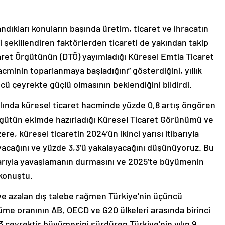
andıkları konuların başında üretim, ticaret ve ihracatın
 şekillendiren faktörlerden ticareti de yakından takip
ret Örgütünün (DTÖ) yayımladığı Küresel Emtia Ticaret
cminin toparlanmaya başladığını” gösterdiğini, yıllık
ü çeyrekte güçlü olmasının beklendiğini bildirdi.
lında küresel ticaret hacminde yüzde 0,8 artış öngören
Örgütün ekimde hazırladığı Küresel Ticaret Görünümü ve
zere, küresel ticaretin 2024’ün ikinci yarısı itibarıyla
acağını ve yüzde 3,3’ü yakalayacağını düşünüyoruz. Bu
arıyla yavaşlamanın durmasını ve 2025’te büyümenin
 konuştu.
 azalan dış talebe rağmen Türkiye’nin üçüncü
üme oranının AB, OECD ve G20 ülkeleri arasında birinci
13 çeyrektir büyümesini sürdüren Türkiye’nin yılın 9