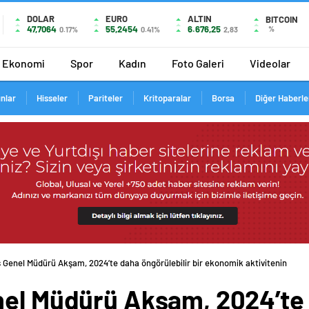
DOLAR
EURO
ALTIN
BITCOIN
47,7064
55,2454
6.676,25
%
0.17%
0.41%
2,83
Ekonomi
Spor
Kadın
Foto Galeri
Videolar
ınlar
Hisseler
Pariteler
Kritoparalar
Borsa
Diğer Haberle
s Genel Müdürü Akşam, 2024’te daha öngörülebilir bir ekonomik aktivitenin
nel Müdürü Akşam, 2024’te 