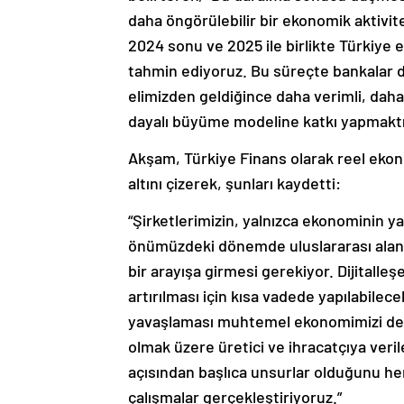
daha öngörülebilir bir ekonomik aktivi
2024 sonu ve 2025 ile birlikte Türkiye
tahmin ediyoruz. Bu süreçte bankalar 
elimizden geldiğince daha verimli, dah
dayalı büyüme modeline katkı yapmaktır
Akşam, Türkiye Finans olarak reel ekon
altını çizerek, şunları kaydetti:
“Şirketlerimizin, yalnızca ekonominin y
önümüzdeki dönemde uluslararası aland
bir arayışa girmesi gerekiyor. Dijitall
artırılması için kısa vadede yapılabilece
yavaşlaması muhtemel ekonomimizi dest
olmak üzere üretici ve ihracatçıya veri
açısından başlıca unsurlar olduğunu her
çalışmalar gerçekleştiriyoruz.”