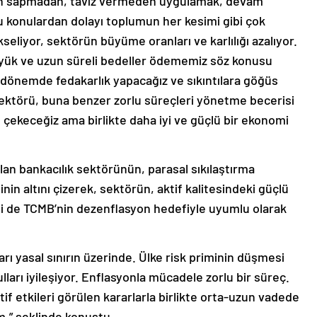
n sapmadan, taviz vermeden uygulamak, devam
u konulardan dolayı toplumun her kesimi gibi çok
ükseliyor, sektörün büyüme oranları ve karlılığı azalıyor.
yük ve uzun süreli bedeller ödememiz söz konusu
u dönemde fedakarlık yapacağız ve sıkıntılara göğüs
sektörü, buna benzer zorlu süreçleri yönetme becerisi
ı çekeceğiz ama birlikte daha iyi ve güçlü bir ekonomi
an bankacılık sektörünün, parasal sıkılaştırma
inin altını çizerek, sektörün, aktif kalitesindeki güçlü
 de TCMB’nin dezenflasyon hedefiyle uyumlu olarak
rı yasal sınırın üzerinde. Ülke risk priminin düşmesi
arı iyileşiyor. Enflasyonla mücadele zorlu bir süreç.
if etkileri görülen kararlarla birlikte orta-uzun vadede
.” şeklinde konuştu.