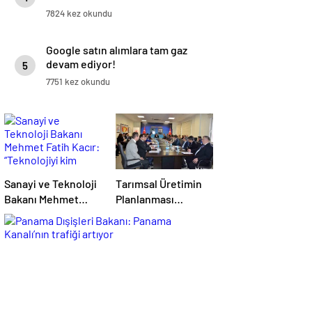
7824 kez okundu
Google satın alımlara tam gaz
devam ediyor!
5
7751 kez okundu
Sanayi ve Teknoloji
Tarımsal Üretimin
Bakanı Mehmet
Planlanması
Fatih Kacır:
Toplantısı
“Teknolojiyi kim
Tekirdağ’da
geliştiriyorsa
Gerçekleşti
kuralları o koyacak”