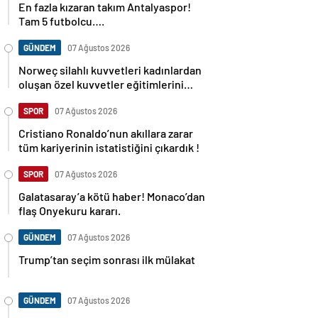
En fazla kızaran takım Antalyaspor!
Tam 5 futbolcu….
GÜNDEM
07 Ağustos 2026
Norweç silahlı kuvvetleri kadınlardan
oluşan özel kuvvetler eğitimlerini
başlattı.
SPOR
07 Ağustos 2026
Cristiano Ronaldo’nun akıllara zarar
tüm kariyerinin istatistiğini çıkardık !
SPOR
07 Ağustos 2026
Galatasaray’a kötü haber! Monaco’dan
flaş Onyekuru kararı.
GÜNDEM
07 Ağustos 2026
Trump’tan seçim sonrası ilk mülakat
GÜNDEM
07 Ağustos 2026