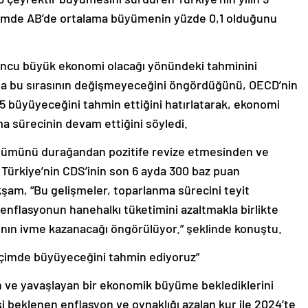
emde AB’de ortalama büyümenin yüzde 0,1 olduğunu
’uncu büyük ekonomi olacağı yönündeki tahminini
 yılda bu sırasının değişmeyeceğini öngördüğünü, OECD’nin
5 büyüyeceğini tahmin ettiğini hatırlatarak, ekonomi
a sürecinin devam ettiğini söyledi.
ünümünü durağandan pozitife revize etmesinden ve
Türkiye’nin CDS’inin son 6 ayda 300 baz puan
am, “Bu gelişmeler, toparlanma sürecini teyit
 enflasyonun hanehalkı tüketimini azaltmakla birlikte
nın ivme kazanacağı öngörülüyor.” şeklinde konuştu.
içimde büyüyeceğini tahmin ediyoruz”
 ve yavaşlayan bir ekonomik büyüme beklediklerini
 beklenen enflasyon ve oynaklığı azalan kur ile 2024’te