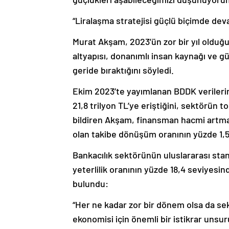
“Liralaşma stratejisi güçlü biçimde de
Murat Akşam, 2023’ün zor bir yıl olduğ
altyapısı, donanımlı insan kaynağı ve g
geride bıraktığını söyledi.
Ekim 2023’te yayımlanan BDDK verileri
21,8 trilyon TL’ye eriştiğini, sektörün t
bildiren Akşam, finansman hacmi artma
olan takibe dönüşüm oranının yüzde 1,5 i
Bankacılık sektörünün uluslararası sta
yeterlilik oranının yüzde 18,4 seviyesi
bulundu:
“Her ne kadar zor bir dönem olsa da s
ekonomisi için önemli bir istikrar unsuru