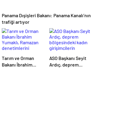
Panama Dışişleri Bakanı: Panama Kanalı’nın
trafiği artıyor
Tarım ve Orman
ASO Başkanı Seyit
Bakanı İbrahim
Ardıç, deprem
Yumaklı, Ramazan
bölgesindeki kadın
denetimlerini
girişimcilerin
sıklaştırdıklarını
desteklenmesi
açıkladı
gerektiğini
vurguladı