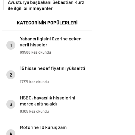
Avusturya başbakanı Sebastian Kurz
ile ilgili bilinmeyenler
KATEGORİNİN POPÜLERLERİ
Yabancı ilgisini üzerine çeken
yerli hisseler
1
69588 kez okundu
15 hisse hedef fiyatını yükseltti
2
17771 kez okundu
HSBC, havacılık hisselerini
mercek altına aldı
3
8305 kez okundu
Motorine 10 kuruş zam
4