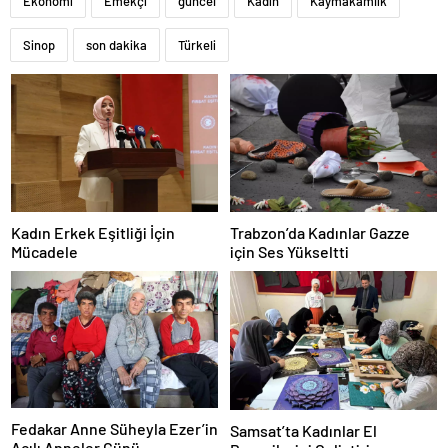
Ekonomi
Emekçi
güncel
Kadın
Kaymakamlık
Sinop
son dakika
Türkeli
Kadın Erkek Eşitliği İçin
Trabzon’da Kadınlar Gazze
Mücadele
için Ses Yükseltti
Fedakar Anne Süheyla Ezer’in
Samsat’ta Kadınlar El
Acılı Anneler Günü