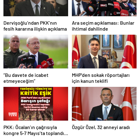
Dervişoğlu’ndan PKK’nın
Ara seçim açıklaması: Bunlar
fesih kararına ilişkin açıklama
ihtimal dahilinde
“Bu davete de icabet
MHP’den sokak röportajları
etmeyeceğim”
için kanun teklifi
PKK: Öcalan’ın çağrısıyla
Özgür Özel, 32 anneyi aradı
kongre 5-7 Mayıs’ta toplandı!
Tarihi bir karar alındı!