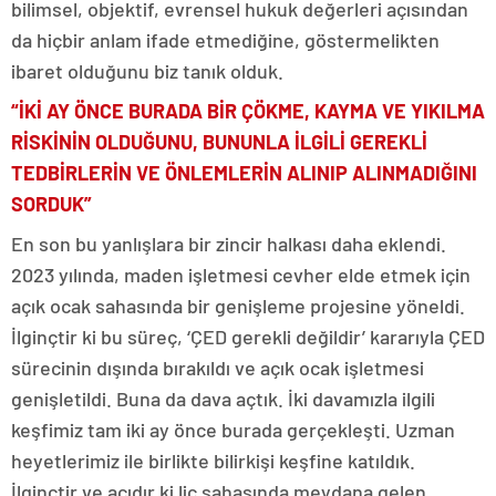
bilimsel, objektif, evrensel hukuk değerleri açısından
da hiçbir anlam ifade etmediğine, göstermelikten
ibaret olduğunu biz tanık olduk.
“İKİ AY ÖNCE BURADA BİR ÇÖKME, KAYMA VE YIKILMA
RİSKİNİN OLDUĞUNU, BUNUNLA İLGİLİ GEREKLİ
TEDBİRLERİN VE ÖNLEMLERİN ALINIP ALINMADIĞINI
SORDUK”
En son bu yanlışlara bir zincir halkası daha eklendi.
2023 yılında, maden işletmesi cevher elde etmek için
açık ocak sahasında bir genişleme projesine yöneldi.
İlginçtir ki bu süreç, ‘ÇED gerekli değildir’ kararıyla ÇED
sürecinin dışında bırakıldı ve açık ocak işletmesi
genişletildi. Buna da dava açtık. İki davamızla ilgili
keşfimiz tam iki ay önce burada gerçekleşti. Uzman
heyetlerimiz ile birlikte bilirkişi keşfine katıldık.
İlginçtir ve acıdır ki liç sahasında meydana gelen