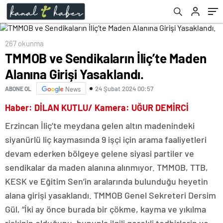
Çalışıyor
267 okunma
TMMOB ve Sendikaların İliç’te Maden
Alanına Girişi Yasaklandı.
24 Şubat 2024 00:57
ABONE OL
News
Haber: DİLAN KUTLU/ Kamera: UĞUR DEMİRCİ
Erzincan İliç’te meydana gelen altın madenindeki
siyanürlü liç kaymasında 9 işçi için arama faaliyetleri
devam ederken bölgeye gelene siyasi partiler ve
sendikalar da maden alanına alınmıyor. TMMOB, TTB,
KESK ve Eğitim Sen’in aralarında bulunduğu heyetin
alana girişi yasaklandı. TMMOB Genel Sekreteri Dersim
Gül, “İki ay önce burada bir çökme, kayma ve yıkılma