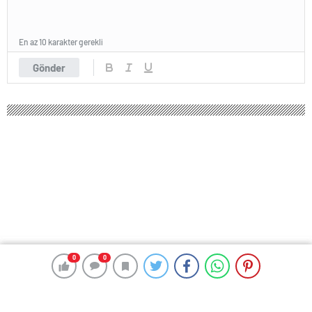
En az 10 karakter gerekli
Gönder
0
0
0
0