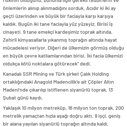
riskinin olduğunu, bununla ilgili gerekli tedbirlerin ve
önlemlerin alınıp alınmadığını sorduk. Acıdır ki iki ay
geçti üzerinden ve büyük bir faciayla karşı karşıya
kaldık. Bugün iki tane faciayla yüz yüzeyiz. Birisi iş
cinayeti. 9 tane emekçi kardeşimiz toprak altında.
Zehirli kimyasallarla yıkanmış toprağın altında hayat
mücadelesi veriyor. Diğeri de ülkemizin görmüş olduğu
en büyük çevre katliamlarından birisi. İki facia ülkemizi
oldukça kötü noktalara götürecek” dedi.
Kanadalı SSR Mining ve Türk şirket Çalık Holding
ortaklığındaki Anagold Madencilik’e ait Çöpler Altın
Madeni’nde çıkarılıp istiflenen siyanürlü toprak, 13
Şubat günü kaydı.
Yaklaşık 10 milyon metreküp, 16 milyon ton toprak, 200
metrelik yamaçtan hızla aşağı doğru aktı. 9 işçi, geniş
bir alana yayılan siyanürlü toprağın altında kaldı.