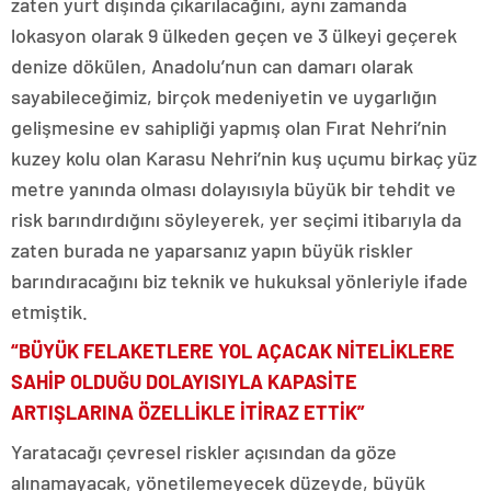
zaten yurt dışında çıkarılacağını, aynı zamanda
lokasyon olarak 9 ülkeden geçen ve 3 ülkeyi geçerek
denize dökülen, Anadolu’nun can damarı olarak
sayabileceğimiz, birçok medeniyetin ve uygarlığın
gelişmesine ev sahipliği yapmış olan Fırat Nehri’nin
kuzey kolu olan Karasu Nehri’nin kuş uçumu birkaç yüz
metre yanında olması dolayısıyla büyük bir tehdit ve
risk barındırdığını söyleyerek, yer seçimi itibarıyla da
zaten burada ne yaparsanız yapın büyük riskler
barındıracağını biz teknik ve hukuksal yönleriyle ifade
etmiştik.
“BÜYÜK FELAKETLERE YOL AÇACAK NİTELİKLERE
SAHİP OLDUĞU DOLAYISIYLA KAPASİTE
ARTIŞLARINA ÖZELLİKLE İTİRAZ ETTİK”
Yaratacağı çevresel riskler açısından da göze
alınamayacak, yönetilemeyecek düzeyde, büyük