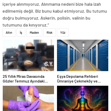
içeriye alınmıyoruz. Alınmama nedeni bize hala izah
edilmemiş değil. Biz bunu kabul etmiyoruz. Bu tutumu
doğru bulmuyoruz. Askerin, polisin, valinin bu
tutumunu da kınıyoruz.”
Altın
İş
Maden
Risk
Yüz
25 Yıllık Miras Davasında
Eşya Depolama Rehberi
Gözler Temmuz Ayındaki
Ümraniye Çekmeköy ve
Karar Duruşmasına Çevrildi
Kadıköy