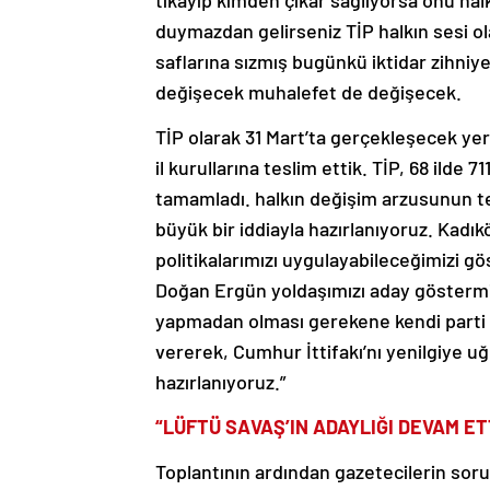
tıkayıp kimden çıkar sağlıyorsa onu ha
duymazdan gelirseniz TİP halkın sesi o
saflarına sızmış bugünkü iktidar zihniy
değişecek muhalefet de değişecek.
TİP olarak 31 Mart’ta gerçekleşecek yerel
il kurullarına teslim ettik. TİP, 68 ild
tamamladı. halkın değişim arzusunun te
büyük bir iddiayla hazırlanıyoruz. Kadı
politikalarımızı uygulayabileceğimizi 
Doğan Ergün yoldaşımızı aday göstermi
yapmadan olması gerekene kendi parti ö
vererek, Cumhur İttifakı’nı yenilgiye u
hazırlanıyoruz.”
“LÜFTÜ SAVAŞ’IN ADAYLIĞI DEVAM E
Toplantının ardından gazetecilerin soru