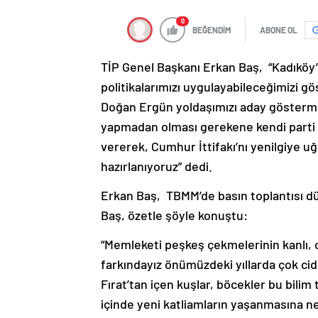
0
BEĞENDİM
ABONE OL
TİP Genel Başkanı Erkan Baş, “Kadıköy’
politikalarımızı uygulayabileceğimizi 
Doğan Ergün yoldaşımızı aday göstermi
yapmadan olması gerekene kendi parti ö
vererek, Cumhur İttifakı’nı yenilgiye u
hazırlanıyoruz” dedi.
Erkan Baş, TBMM’de basın toplantısı d
Baş, özetle şöyle konuştu:
“Memleketi peşkeş çekmelerinin kanlı, c
farkındayız önümüzdeki yıllarda çok cid
Fırat’tan içen kuşlar, böcekler bu bili
içinde yeni katliamların yaşanmasına 