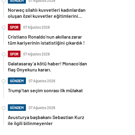
GÜNDEM
07 Ağustos 2026
Norweç silahlı kuvvetleri kadınlardan
oluşan özel kuvvetler eğitimlerini
başlattı.
SPOR
07 Ağustos 2026
Cristiano Ronaldo’nun akıllara zarar
tüm kariyerinin istatistiğini çıkardık !
SPOR
07 Ağustos 2026
Galatasaray’a kötü haber! Monaco’dan
flaş Onyekuru kararı.
GÜNDEM
07 Ağustos 2026
Trump’tan seçim sonrası ilk mülakat
GÜNDEM
07 Ağustos 2026
Avusturya başbakanı Sebastian Kurz
ile ilgili bilinmeyenler