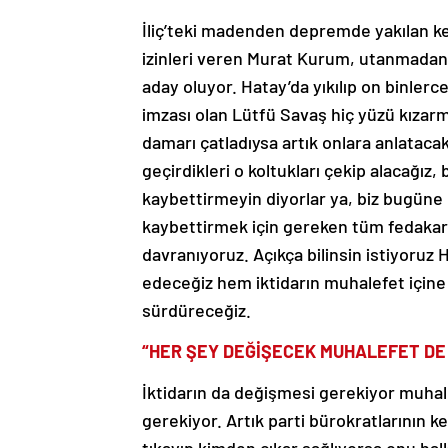
İliç’teki madenden depremde yakılan ke
izinleri veren Murat Kurum, utanmada
aday oluyor. Hatay’da yıkılıp on binlerce
imzası olan Lütfü Savaş hiç yüzü kızarma
damarı çatladıysa artık onlara anlatacak 
geçirdikleri o koltukları çekip alacağı
kaybettirmeyin diyorlar ya, biz bugün
kaybettirmek için gereken tüm fedakarlı
davranıyoruz. Açıkça bilinsin istiyoruz
edeceğiz hem iktidarın muhalefet içine 
sürdüreceğiz.
“HER ŞEY DEĞİŞECEK MUHALEFET DE
İktidarın da değişmesi gerekiyor muha
gerekiyor. Artık parti bürokratlarının 