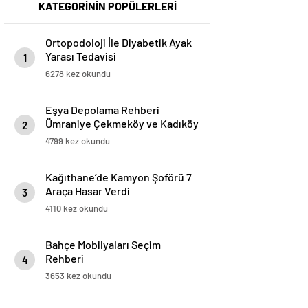
KATEGORİNİN POPÜLERLERİ
Ortopodoloji İle Diyabetik Ayak
Yarası Tedavisi
1
6278 kez okundu
Eşya Depolama Rehberi
Ümraniye Çekmeköy ve Kadıköy
2
4799 kez okundu
Kağıthane’de Kamyon Şoförü 7
Araça Hasar Verdi
3
4110 kez okundu
Bahçe Mobilyaları Seçim
Rehberi
4
3653 kez okundu