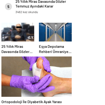
25 Yıllık Miras Davasında Gözler
Temmuz Ayındaki Karar
5
Duruşmasına Çevrildi
3462 kez okundu
25 Yıllık Miras
Eşya Depolama
Davasında Gözler
Rehberi Ümraniye
Temmuz Ayındaki
Çekmeköy ve
Karar Duruşmasına
Kadıköy
Çevrildi
Ortopodoloji İle Diyabetik Ayak Yarası