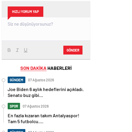
HIZLI YORUM YAP
GÖNDER
SON DAKİKA
HABERLERİ
GÜNDEM
07 Ağustos 2026
Joe Biden 6 aylık hedeflerini açıkladı.
Senato buz gibi…
SPOR
07 Ağustos 2026
En fazla kızaran takım Antalyaspor!
Tam 5 futbolcu….