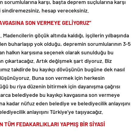
in sorumlularına karşı, başta deprem suçlularına karşı
i sindiremezsiniz, hesap vereceksiniz.
KAVGASINA SON VERMEYE GELİYORUZ”
 Madencilerin göçük altında kaldığı, işçilerin yılbaşında
den buharlaşıp yok olduğu, depremin sorumlularının 3-5
n halkın karşısına seçenek olarak sunulduğu bu
n çıkartacağız. Artık değişmek şart diyoruz. Biz
ımız takdirde bu kayıkçı dövüşünün bugüne dek nasıl
düşünüyoruz. Buna son vermek için herkesin
üğü bu riya düzenin bitirmek için dayanışma çağrısı
onlarca belediyede bu kayıkçı kavgasına son vermeye
na kadar nüfuz eden belediye ve belediyecilik anlayışını
elediyecilik anlayışını Türkiye’ye taşıyacağız.
N TÜM FEDAKARLIKLARI YAPMIŞ BİR SİYASİ