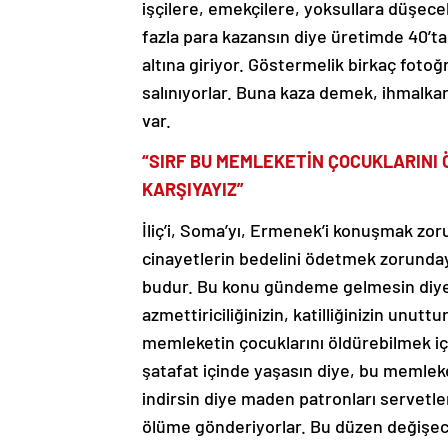
işçilere, emekçilere, yoksullara düşecek.
fazla para kazansın diye üretimde 40’tan
altına giriyor. Göstermelik birkaç fotoğr
salınıyorlar. Buna kaza demek, ihmalka
var.
“SIRF BU MEMLEKETİN ÇOCUKLARINI 
KARŞIYAYIZ”
İliç’i, Soma’yı, Ermenek’i konuşmak z
cinayetlerin bedelini ödetmek zorunday
budur. Bu konu gündeme gelmesin diye b
azmettiriciliğinizin, katilliğinizin unu
memleketin çocuklarını öldürebilmek için
şatafat içinde yaşasın diye, bu memleket
indirsin diye maden patronları servetle
ölüme gönderiyorlar. Bu düzen değişecek