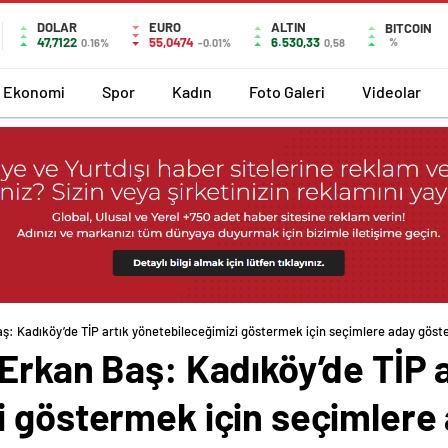
DOLAR
EURO
ALTIN
BITCOIN
47,7122
55,0474
6.530,33
%
0.16%
-0.01%
0,58
Ekonomi
Spor
Kadın
Foto Galeri
Videolar
ş: Kadıköy’de TİP artık yönetebileceğimizi göstermek için seçimlere aday göst
Erkan Baş: Kadıköy’de TİP a
i göstermek için seçimlere