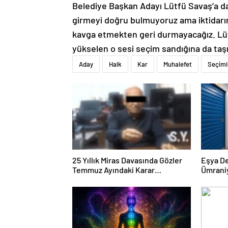
Belediye Başkan Adayı Lütfü Savaş’a da
girmeyi doğru bulmuyoruz ama iktidarın 
kavga etmekten geri durmayacağız. Lüft
yükselen o sesi seçim sandığına da taş
Aday
Halk
Kar
Muhalefet
Seçiml
25 Yıllık Miras Davasında Gözler
Eşya D
Temmuz Ayındaki Karar
Ümrani
Duruşmasına Çevrildi