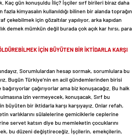
 Kaç gün konuşuldu İliç? İşçiler sırf birileri biraz daha
 fazla kimyasalın kullanıldığı bilinen bir alanda toprağın
af çekebilmek için gözaltılar yapılıyor, arka kapıdan
rlık demek mümkün değil burada çok açık kar hırsı, para
ÖLDÜREBİLMEK İÇİN BÜYÜTEN BİR İKTİDARLA KARŞI
orundayız. Sorumlulardan hesap sormak, sorumlulara bu
ız. Bugün Türkiye’nin en acil gündemlerinden birisi
ağırıyorlar çağırıyorlar ama biz konuşacağız. Bu halk
tturulmasına izin vermeyecek, konuşacak. Sırf bu
 büyüten bir iktidarla karşı karşıyayız. Onlar refah,
in varlıklarını sülalelerine gemiciklerle ceplerine
rine servet katsın diye bu memleketin çocuklarını
, bu düzeni değiştireceğiz. İşçilerin, emekçilerin,