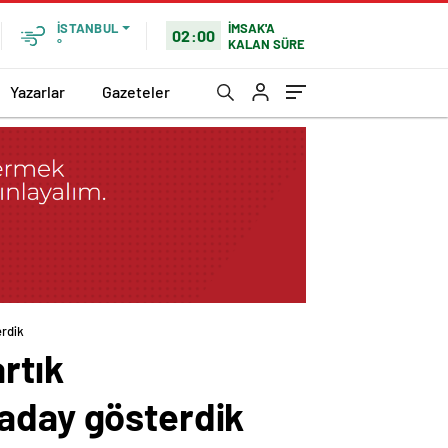
İMSAK'A
İSTANBUL
02:00
KALAN SÜRE
°
Yazarlar
Gazeteler
erdik
rtık
 aday gösterdik