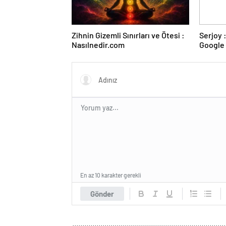
Zihnin Gizemli Sınırları ve Ötesi :
Serjoy : Dijital Medya Ajansı,
Nasılnedir.com
Google 
ve Web 
En az 10 karakter gerekli
Gönder