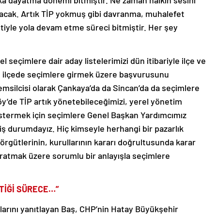
lka dayatma dönemi bitmiştir. Ne zaman halkın sesini
lacak. Artık TİP yokmuş gibi davranma, muhalefet
etiyle yola devam etme süreci bitmiştir. Her şey
 seçimlere dair aday listelerimizi dün itibariyle ilçe ve
e 711 ilçede seçimlere girmek üzere başvurusunu
msilcisi olarak Çankaya’da da Sincan’da da seçimlere
köy’de TİP artık yönetebileceğimizi, yerel yönetim
göstermek için seçimlere Genel Başkan Yardımcımız
ş durumdayız. Hiç kimseyle herhangi bir pazarlık
rgütlerinin, kurullarının kararı doğrultusunda karar
ğratmak üzere sorumlu bir anlayışla seçimlere
TTİĞİ SÜRECE…”
larını yanıtlayan Baş, CHP’nin Hatay Büyükşehir