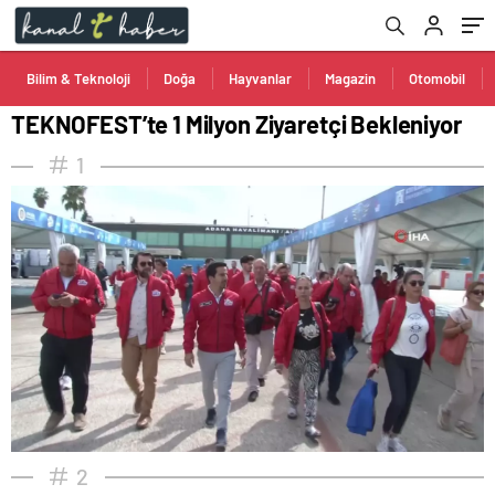
Bilim & Teknoloji
Doğa
Hayvanlar
Magazin
Otomobil
TEKNOFEST’te 1 Milyon Ziyaretçi Bekleniyor
1
2