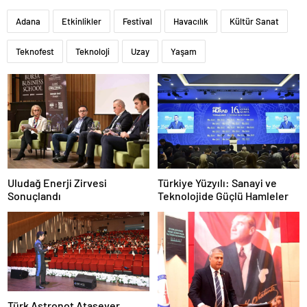
Adana
Etkinlikler
Festival
Havacılık
Kültür Sanat
Teknofest
Teknoloji
Uzay
Yaşam
Uludağ Enerji Zirvesi
Türkiye Yüzyılı: Sanayi ve
Sonuçlandı
Teknolojide Güçlü Hamleler
Türk Astronot Atasever,