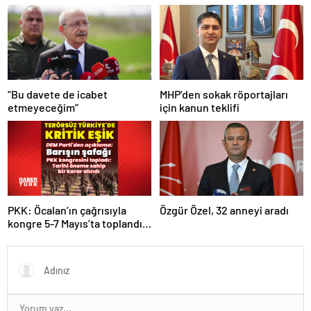
“Bu davete de icabet
MHP’den sokak röportajları
etmeyeceğim”
için kanun teklifi
PKK: Öcalan’ın çağrısıyla
Özgür Özel, 32 anneyi aradı
kongre 5-7 Mayıs’ta toplandı!
Tarihi bir karar alındı!