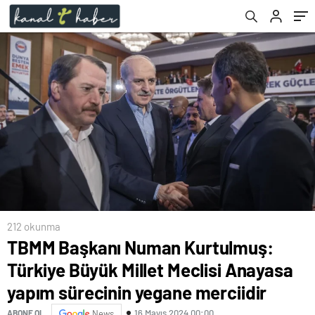
sürecinin yegane merciidir
212 okunma
TBMM Başkanı Numan Kurtulmuş:
Türkiye Büyük Millet Meclisi Anayasa
yapım sürecinin yegane merciidir
16 Mayıs 2024 00:00
ABONE OL
News