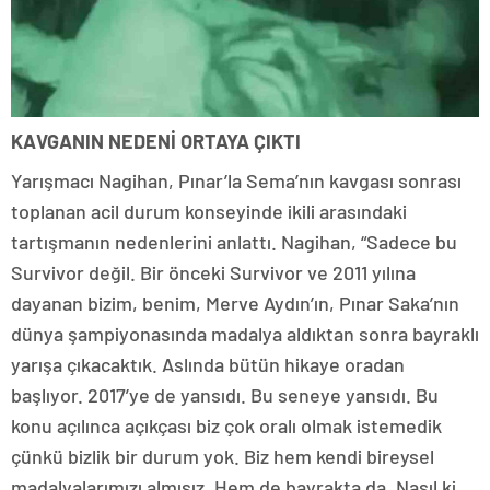
KAVGANIN NEDENİ ORTAYA ÇIKTI
Yarışmacı Nagihan, Pınar’la Sema’nın kavgası sonrası
toplanan acil durum konseyinde ikili arasındaki
tartışmanın nedenlerini anlattı. Nagihan, “Sadece bu
Survivor değil. Bir önceki Survivor ve 2011 yılına
dayanan bizim, benim, Merve Aydın’ın, Pınar Saka’nın
dünya şampiyonasında madalya aldıktan sonra bayraklı
yarışa çıkacaktık. Aslında bütün hikaye oradan
başlıyor. 2017’ye de yansıdı. Bu seneye yansıdı. Bu
konu açılınca açıkçası biz çok oralı olmak istemedik
çünkü bizlik bir durum yok. Biz hem kendi bireysel
madalyalarımızı almışız. Hem de bayrakta da. Nasıl ki