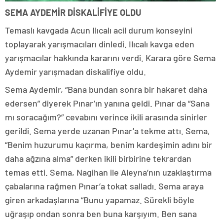
SEMA AYDEMİR DİSKALİFİYE OLDU
Temaslı kavgada Acun Ilıcalı acil durum konseyini
toplayarak yarışmacıları dinledi. Ilıcalı kavga eden
yarışmacılar hakkında kararını verdi. Karara göre Sema
Aydemir yarışmadan diskalifiye oldu.
Sema Aydemir, “Bana bundan sonra bir hakaret daha
edersen” diyerek Pınar’ın yanına geldi. Pınar da “Sana
mı soracağım?” cevabını verince ikili arasında sinirler
gerildi. Sema yerde uzanan Pınar’a tekme attı. Sema,
“Benim huzurumu kaçırma, benim kardeşimin adını bir
daha ağzına alma” derken ikili birbirine tekrardan
temas etti. Sema, Nagihan ile Aleyna’nın uzaklaştırma
çabalarına rağmen Pınar’a tokat salladı. Sema araya
giren arkadaşlarına “Bunu yapamaz. Sürekli böyle
uğraşıp ondan sonra ben buna karşıyım. Ben sana