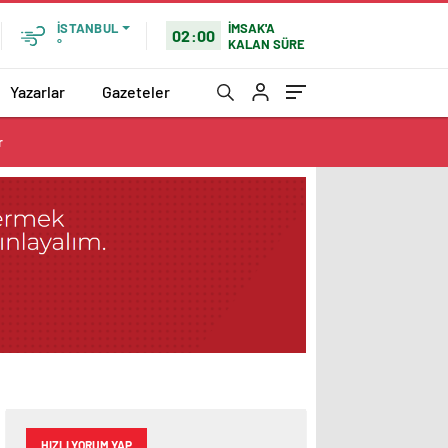
İMSAK'A
İSTANBUL
02:00
KALAN SÜRE
°
Yazarlar
Gazeteler
r
HIZLI YORUM YAP