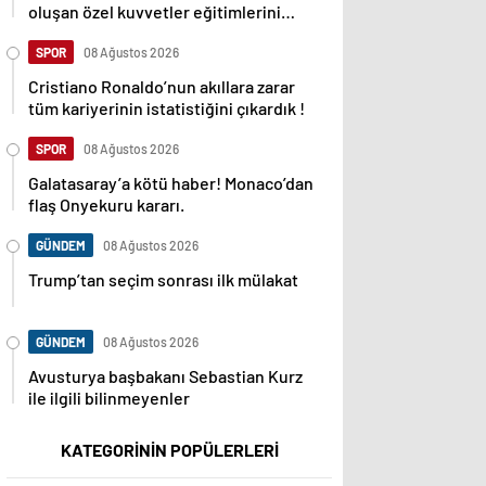
oluşan özel kuvvetler eğitimlerini
başlattı.
SPOR
08 Ağustos 2026
Cristiano Ronaldo’nun akıllara zarar
tüm kariyerinin istatistiğini çıkardık !
SPOR
08 Ağustos 2026
Galatasaray’a kötü haber! Monaco’dan
flaş Onyekuru kararı.
GÜNDEM
08 Ağustos 2026
Trump’tan seçim sonrası ilk mülakat
GÜNDEM
08 Ağustos 2026
Avusturya başbakanı Sebastian Kurz
ile ilgili bilinmeyenler
KATEGORİNİN POPÜLERLERİ