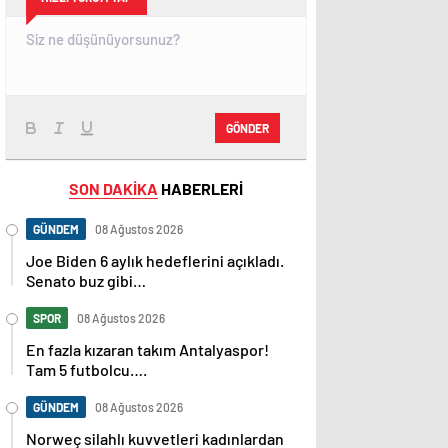
GÖNDER
SON DAKİKA
HABERLERİ
GÜNDEM
08 Ağustos 2026
Joe Biden 6 aylık hedeflerini açıkladı.
Senato buz gibi…
SPOR
08 Ağustos 2026
En fazla kızaran takım Antalyaspor!
Tam 5 futbolcu….
GÜNDEM
08 Ağustos 2026
Norweç silahlı kuvvetleri kadınlardan