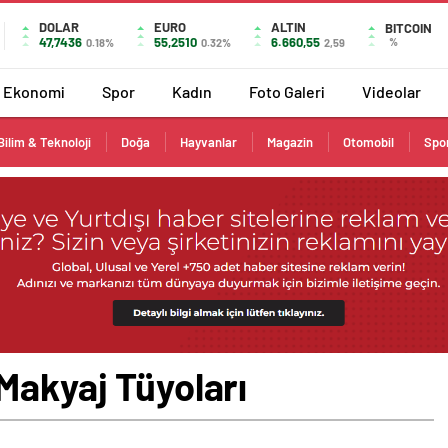
DOLAR
EURO
ALTIN
BITCOIN
47,7436
55,2510
6.660,55
%
0.18%
0.32%
2,59
Ekonomi
Spor
Kadın
Foto Galeri
Videolar
Bilim & Teknoloji
Doğa
Hayvanlar
Magazin
Otomobil
Spo
Makyaj Tüyoları