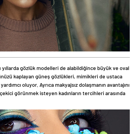
 yıllarda gözlük modelleri de alabildiğince büyük ve oval
zünüzü kaplayan güneş gözlükleri, mimikleri de ustaca
 yardımcı oluyor. Ayrıca makyajsız dolaşmanın avantajını
 çekici görünmek isteyen kadınların tercihleri arasında