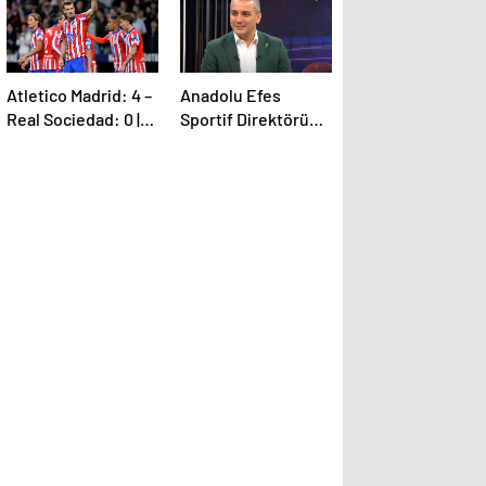
Atletico Madrid: 4 –
Anadolu Efes
Real Sociedad: 0 |
Sportif Direktörü
MAÇ SONUCU
İsmail Şenol’dan HT
Spor’a özel
açıklamalar: Final
Four’un hayalini
kuruyorduk!