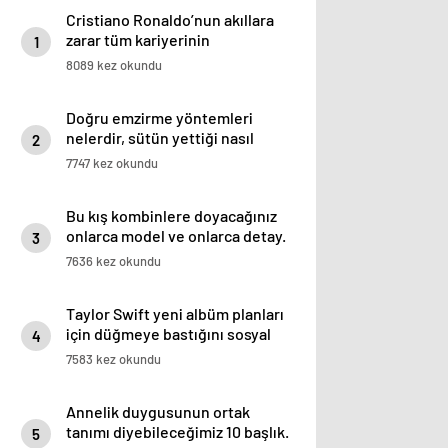
Cristiano Ronaldo’nun akıllara
zarar tüm kariyerinin
1
istatistiğini çıkardık !
8089 kez okundu
Doğru emzirme yöntemleri
nelerdir, sütün yettiği nasıl
2
anlaşılır?
7747 kez okundu
Bu kış kombinlere doyacağınız
onlarca model ve onlarca detay.
3
7636 kez okundu
Taylor Swift yeni albüm planları
için düğmeye bastığını sosyal
4
medyadan duyurdu!
7583 kez okundu
Annelik duygusunun ortak
tanımı diyebileceğimiz 10 başlık.
5