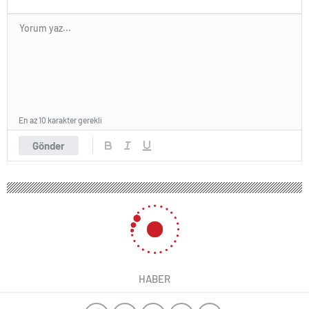
En az 10 karakter gerekli
Gönder
247 okunma
CHP İzmir Büyükşehir Belediye
Başkan Adayı Cemil Tugay, Buca
Esnaf Sanatkarlar Kredi ve Kefalet
Kooperatifi’ni ziyaret etti