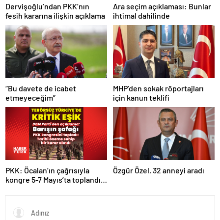
Dervişoğlu’ndan PKK’nın
Ara seçim açıklaması: Bunlar
fesih kararına ilişkin açıklama
ihtimal dahilinde
“Bu davete de icabet
MHP’den sokak röportajları
etmeyeceğim”
için kanun teklifi
PKK: Öcalan’ın çağrısıyla
Özgür Özel, 32 anneyi aradı
kongre 5-7 Mayıs’ta toplandı!
Tarihi bir karar alındı!