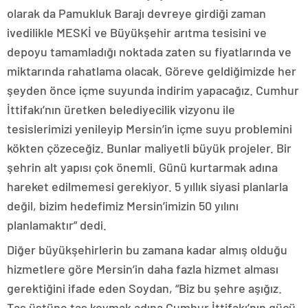
olarak da Pamukluk Barajı devreye girdiği zaman
ivedilikle MESKİ ve Büyükşehir arıtma tesisini ve
depoyu tamamladığı noktada zaten su fiyatlarında ve
miktarında rahatlama olacak. Göreve geldiğimizde her
şeyden önce içme suyunda indirim yapacağız. Cumhur
İttifakı’nın üretken belediyecilik vizyonu ile
tesislerimizi yenileyip Mersin’in içme suyu problemini
kökten çözeceğiz. Bunlar maliyetli büyük projeler. Bir
şehrin alt yapısı çok önemli. Günü kurtarmak adına
hareket edilmemesi gerekiyor. 5 yıllık siyasi planlarla
değil, bizim hedefimiz Mersin’imizin 50 yılını
planlamaktır” dedi.
Diğer büyükşehirlerin bu zamana kadar almış olduğu
hizmetlere göre Mersin’in daha fazla hizmet alması
gerektiğini ifade eden Soydan, “Biz bu şehre aşığız.
Taş üstüne taş koymak adına Cumhur İttifakı’nın gücü