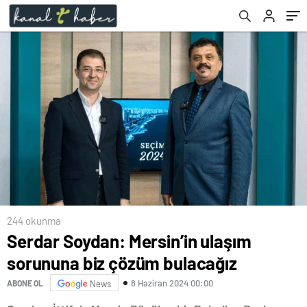
ve Kefalet Kooperatifi’ni ziyaret etti
244 okunma
Serdar Soydan: Mersin’in ulaşım
sorununa biz çözüm bulacağız
8 Haziran 2024 00:00
ABONE OL
News