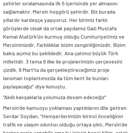
şehirler sıralamasında ilk 5 içerisinde yer almasını
sağlamaktır. Mersin hoşgörü şehirdir. Biz burada
yıllardır kardeşçe yaşıyoruz. Her birimiz farklı
görüşlerde olsak da ortak paydamız Gazi Mustafa
Kemal Atatürk’ün kurmuş olduğu Cumhuriyetimiz ve
Mersinimizdir. Farklılıklar bizim zenginliğimizdir. Bizim
bakış açımız bu şekildedir. Ana çatımız büyük Türk
milletidir. 3 tema 9 ilke ile projelerimizin çerçevesini
çizdik. 9 Mart’ta da gerçekleştireceğimiz proje
lansman toplantımızda da tüm kent ile bunları
paylaşacağız” diye konuştu.
“Akıllı kavşaklarla yolumuza devam edeceğiz”
Mersin’de kamuoyu yoklaması yaptıklarını dile getiren
Serdar Soydan, “Hemşerilerimizin birinci önceliğinin
trafik ve ulaşım sıkıntısı olduğu ortaya çıktı. Mersin’de
herkes proje yapabilir ama bu işlerin hepsi bilim, ortak