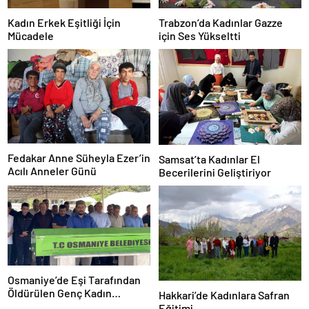
Kadın Erkek Eşitliği İçin
Trabzon’da Kadınlar Gazze
Mücadele
için Ses Yükseltti
Fedakar Anne Süheyla Ezer’in
Samsat’ta Kadınlar El
Acılı Anneler Günü
Becerilerini Geliştiriyor
Osmaniye’de Eşi Tarafından
Öldürülen Genç Kadın
Hakkari’de Kadınlara Safran
Toprağa Verildi
Eğitimi