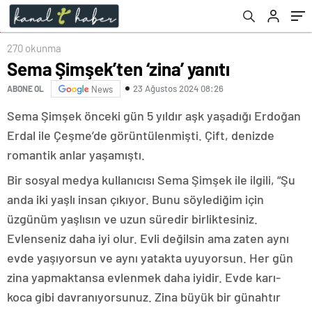
270 okunma
Sema Şimşek’ten ‘zina’ yanıtı
23 Ağustos 2024 08:26
ABONE OL
News
Sema Şimşek önceki gün 5 yıldır aşk yaşadığı Erdoğan
Erdal ile Çeşme’de görüntülenmişti. Çift, denizde
romantik anlar yaşamıştı.
Bir sosyal medya kullanıcısı Sema Şimşek ile ilgili, “Şu
anda iki yaşlı insan çıkıyor. Bunu söylediğim için
üzgünüm yaşlısın ve uzun süredir birliktesiniz.
Evlenseniz daha iyi olur. Evli değilsin ama zaten aynı
evde yaşıyorsun ve aynı yatakta uyuyorsun. Her gün
zina yapmaktansa evlenmek daha iyidir. Evde karı-
koca gibi davranıyorsunuz. Zina büyük bir günahtır