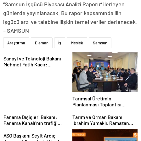
“Samsun İşgücü Piyasası Analizi Raporu” ilerleyen
günlerde yayınlanacak. Bu rapor kapsamında ilin
işgücü arzı ve talebine ilişkin temel veriler derlenecek.
– SAMSUN
Araştırma
Eleman
İş
Meslek
Samsun
Sanayi ve Teknoloji Bakanı
Mehmet Fatih Kacır:
“Teknolojiyi kim geliştiriyorsa
kuralları o koyacak”
Tarımsal Üretimin
Planlanması Toplantısı
Tekirdağ’da Gerçekleşti
Panama Dışişleri Bakanı:
Tarım ve Orman Bakanı
Panama Kanalı’nın trafiği
İbrahim Yumaklı, Ramazan
artıyor
denetimlerini
sıklaştırdıklarını açıkladı
ASO Başkanı Seyit Ardıç,