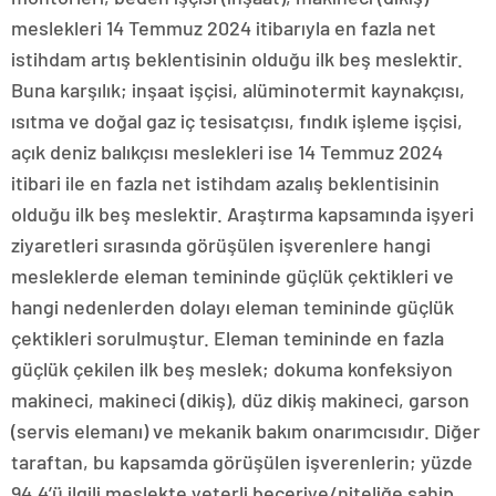
meslekleri 14 Temmuz 2024 itibarıyla en fazla net
istihdam artış beklentisinin olduğu ilk beş meslektir.
Buna karşılık; inşaat işçisi, alüminotermit kaynakçısı,
ısıtma ve doğal gaz iç tesisatçısı, fındık işleme işçisi,
açık deniz balıkçısı meslekleri ise 14 Temmuz 2024
itibari ile en fazla net istihdam azalış beklentisinin
olduğu ilk beş meslektir. Araştırma kapsamında işyeri
ziyaretleri sırasında görüşülen işverenlere hangi
mesleklerde eleman temininde güçlük çektikleri ve
hangi nedenlerden dolayı eleman temininde güçlük
çektikleri sorulmuştur. Eleman temininde en fazla
güçlük çekilen ilk beş meslek; dokuma konfeksiyon
makineci, makineci (dikiş), düz dikiş makineci, garson
(servis elemanı) ve mekanik bakım onarımcısıdır. Diğer
taraftan, bu kapsamda görüşülen işverenlerin; yüzde
94,4’ü ilgili meslekte yeterli beceriye/niteliğe sahip