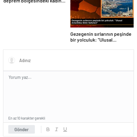
deprem bölgesindeki kadın
girişimcilerin desteklenmesi
gerektiğini vurguladı
Gezegenin sırlarının peşinde
bir yolculuk: “Ulusal
Antarktika Bilim Seferleri”
En az 10 karakter gerekli
Gönder