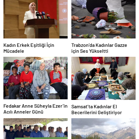
Kadın Erkek Eşitliği İçin
Trabzon’da Kadınlar Gazze
Mücadele
için Ses Yükseltti
Fedakar Anne Süheyla Ezer’in
Samsat’ta Kadınlar El
Acılı Anneler Günü
Becerilerini Geliştiriyor