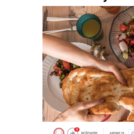
0
BEĞENDİM
ABONE OL