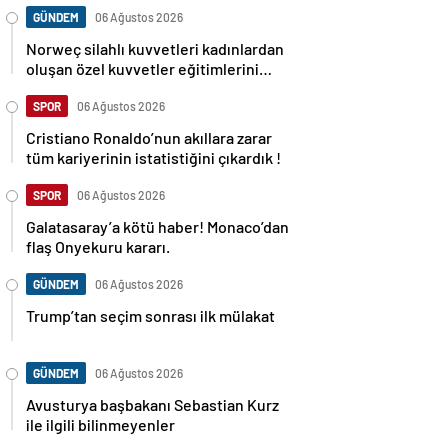
GÜNDEM
06 Ağustos 2026
Norweç silahlı kuvvetleri kadınlardan
oluşan özel kuvvetler eğitimlerini
başlattı.
SPOR
06 Ağustos 2026
Cristiano Ronaldo’nun akıllara zarar
tüm kariyerinin istatistiğini çıkardık !
SPOR
06 Ağustos 2026
Galatasaray’a kötü haber! Monaco’dan
flaş Onyekuru kararı.
GÜNDEM
06 Ağustos 2026
Trump’tan seçim sonrası ilk mülakat
GÜNDEM
06 Ağustos 2026
Avusturya başbakanı Sebastian Kurz
ile ilgili bilinmeyenler