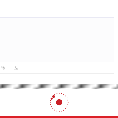
klardaki beyaz kan hücrelerine dikkat
yaz kan hücrelerine dikkat