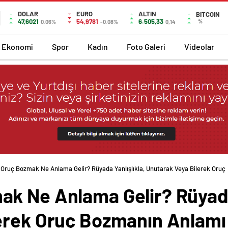
DOLAR
EURO
ALTIN
BITCOIN
47,6021
54,9781
6.505,33
%
0.06%
-0.08%
0,14
Ekonomi
Spor
Kadın
Foto Galeri
Videolar
Oruç Bozmak Ne Anlama Gelir? Rüyada Yanlışlıkla, Unutarak Veya Bilerek Oruç
k Ne Anlama Gelir? Rüyada 
erek Oruç Bozmanın Anlamı