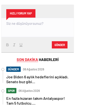
HIZLI YORUM YAP
GÖNDER
SON DAKİKA
HABERLERİ
GÜNDEM
06 Ağustos 2026
Joe Biden 6 aylık hedeflerini açıkladı.
Senato buz gibi…
SPOR
06 Ağustos 2026
En fazla kızaran takım Antalyaspor!
Tam 5 futbolcu….