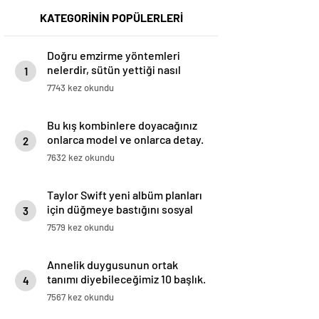
KATEGORİNİN POPÜLERLERİ
Doğru emzirme yöntemleri
nelerdir, sütün yettiği nasıl
1
anlaşılır?
7743 kez okundu
Bu kış kombinlere doyacağınız
onlarca model ve onlarca detay.
2
7632 kez okundu
Taylor Swift yeni albüm planları
için düğmeye bastığını sosyal
3
medyadan duyurdu!
7579 kez okundu
Annelik duygusunun ortak
tanımı diyebileceğimiz 10 başlık.
4
7567 kez okundu