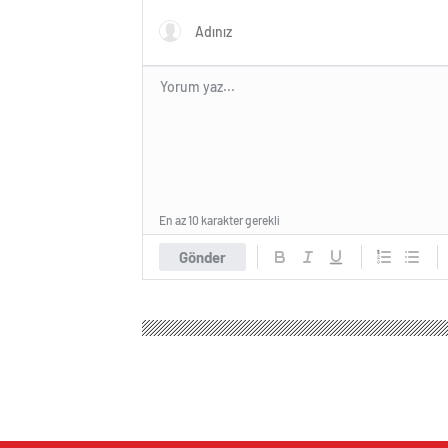
En az 10 karakter gerekli
Gönder
Kanal T Haber
Magazin
Kadın Sağlığı
Bağırsa
Bağırsaklardaki be