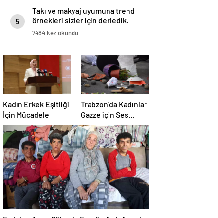
Takı ve makyaj uyumuna trend
örnekleri sizler için derledik.
5
7484 kez okundu
Kadın Erkek Eşitliği
Trabzon’da Kadınlar
İçin Mücadele
Gazze için Ses
Yükseltti
Fedakar Anne Süheyla Ezer’in Acılı Anneler