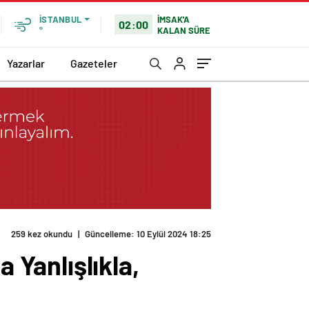
İMSAK'A
İSTANBUL
02:00
KALAN SÜRE
°
Yazarlar
Gazeteler
 Bozmanın Anlamı
Yanlışlıkla,