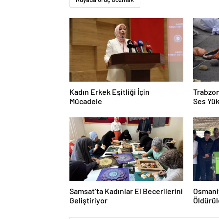
Kadın Erkek Eşitliği İçin
Trabzon
Mücadele
Ses Yük
Samsat’ta Kadınlar El Becerilerini
Osmaniy
Geliştiriyor
Öldürü
Verildi