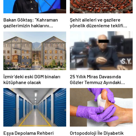
Bakan Göktaş: “Kahraman
Şehit aileleri ve gazilere
gazilerimizin haklarını
yönelik düzenleme teklifi
güçlendiren yeni bir dönemin
Meclis’te kabul edildi
kapılarını aralıyoruz”
İzmir’deki eski DGM binaları
25 Yıllık Miras Davasında
kütüphane olacak
Gözler Temmuz Ayındaki
Karar Duruşmasına Çevrildi
Eşya Depolama Rehberi
Ortopodoloji İle Diyabetik