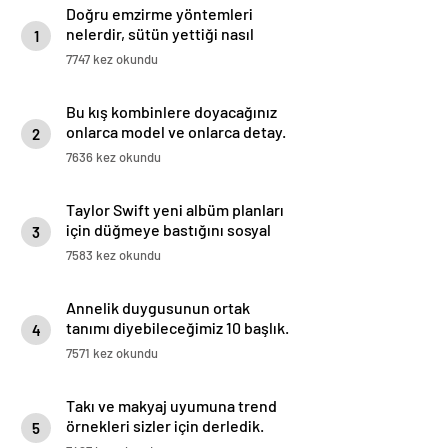
Doğru emzirme yöntemleri
nelerdir, sütün yettiği nasıl
1
anlaşılır?
7747 kez okundu
Bu kış kombinlere doyacağınız
onlarca model ve onlarca detay.
2
7636 kez okundu
Taylor Swift yeni albüm planları
için düğmeye bastığını sosyal
3
medyadan duyurdu!
7583 kez okundu
Annelik duygusunun ortak
tanımı diyebileceğimiz 10 başlık.
4
7571 kez okundu
Takı ve makyaj uyumuna trend
örnekleri sizler için derledik.
5