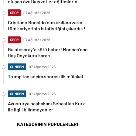
oluşan özel kuvvetler eğitimlerini
başlattı.
SPOR
07 Ağustos 2026
Cristiano Ronaldo’nun akıllara zarar
tüm kariyerinin istatistiğini çıkardık !
SPOR
07 Ağustos 2026
Galatasaray’a kötü haber! Monaco’dan
flaş Onyekuru kararı.
GÜNDEM
07 Ağustos 2026
Trump’tan seçim sonrası ilk mülakat
GÜNDEM
07 Ağustos 2026
Avusturya başbakanı Sebastian Kurz
ile ilgili bilinmeyenler
KATEGORİNİN POPÜLERLERİ