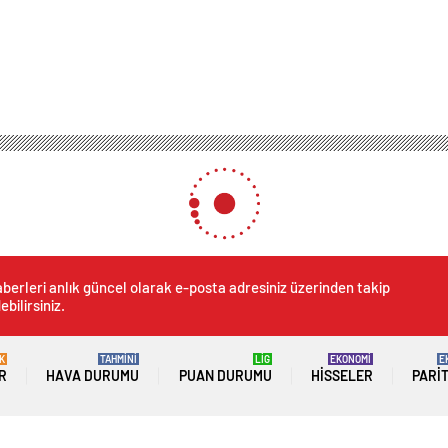
berleri anlık güncel olarak e-posta adresiniz üzerinden takip
ebilirsiniz.
K
TAHMİNİ
LİG
EKONOMİ
E
R
HAVA DURUMU
PUAN DURUMU
HISSELER
PARI