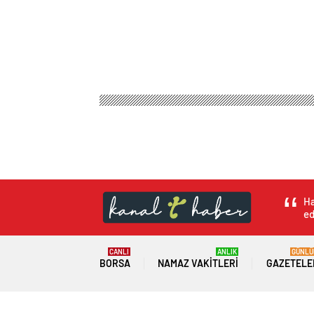
Ha
ed
CANLI
ANLIK
GÜNLÜ
BORSA
NAMAZ VAKITLERI
GAZETELE