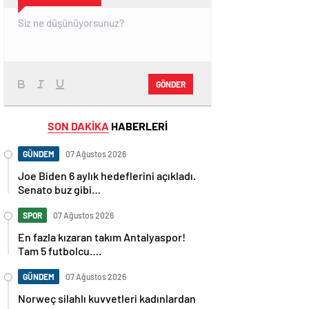
GÖNDER
SON DAKİKA
HABERLERİ
GÜNDEM
07 Ağustos 2026
Joe Biden 6 aylık hedeflerini açıkladı.
Senato buz gibi…
SPOR
07 Ağustos 2026
En fazla kızaran takım Antalyaspor!
Tam 5 futbolcu….
GÜNDEM
07 Ağustos 2026
Norweç silahlı kuvvetleri kadınlardan