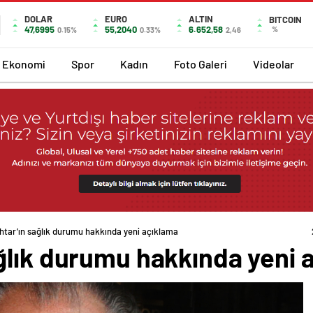
DOLAR
EURO
ALTIN
BITCOIN
47,6995
55,2040
6.652,58
%
0.15%
0.33%
2,46
Ekonomi
Spor
Kadın
Foto Galeri
Videolar
tar’ın sağlık durumu hakkında yeni açıklama
ğlık durumu hakkında yeni 