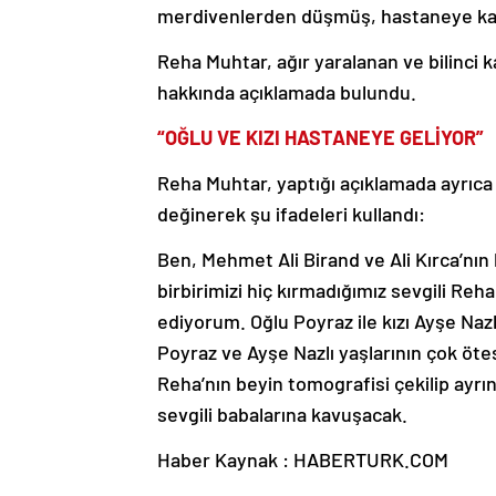
merdivenlerden düşmüş, hastaneye kald
Reha Muhtar, ağır yaralanan ve bilinci
hakkında açıklamada bulundu.
“OĞLU VE KIZI HASTANEYE GELİYOR”
Reha Muhtar, yaptığı açıklamada ayrıca R
değinerek şu ifadeleri kullandı:
Ben, Mehmet Ali Birand ve Ali Kırca’nı
birbirimizi hiç kırmadığımız sevgili Re
ediyorum. Oğlu Poyraz ile kızı Ayşe Naz
Poyraz ve Ayşe Nazlı yaşlarının çok öte
Reha’nın beyin tomografisi çekilip ayrınt
sevgili babalarına kavuşacak.
Haber Kaynak : HABERTURK.COM