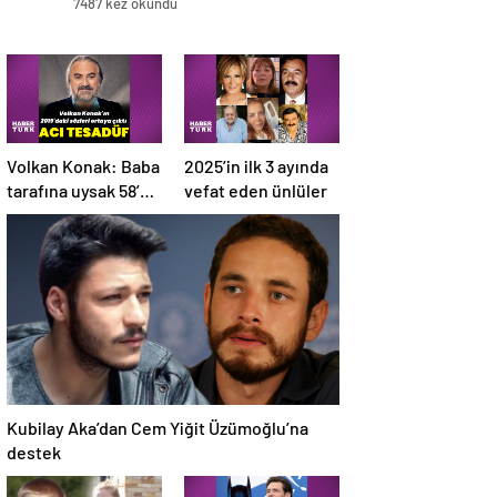
7487 kez okundu
Volkan Konak: Baba
2025’in ilk 3 ayında
tarafına uysak 58’de
vefat eden ünlüler
ölmüştük
Kubilay Aka’dan Cem Yiğit Üzümoğlu’na
destek