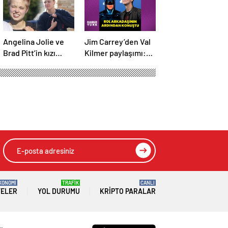
Angelina Jolie ve
Jim Carrey’den Val
Brad Pitt’in kızı
Kilmer paylaşımı:
Shiloh’nın yeni saç
Büyük bir
stili değişti
hayranlıkla
anıyorum
KONOMİ
TRAFİK
CANLI
TELER
YOL DURUMU
KRIPTO PARALAR