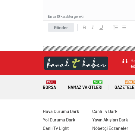
En az 10 karakter gerekli
Gönder
Ha
ed
CANLI
ANLIK
GÜNLÜ
BORSA
NAMAZ VAKITLERI
GAZETELE
Hava Durumu Dark
Canlı Tv Dark
Yol Durumu Dark
Yayın Akışları Dark
Canlı Tv Light
Nöbetçi Eczaneler