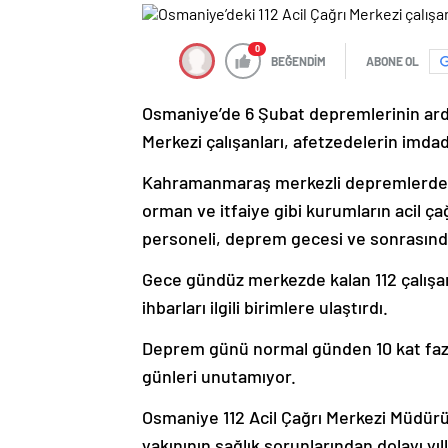
0
BEĞENDİM
ABONE OL
Osmaniye’de 6 Şubat depremlerinin ard
Merkezi çalışanları, afetzedelerin imdad
Kahramanmaraş merkezli depremlerden 
orman ve itfaiye gibi kurumların acil ça
personeli, deprem gecesi ve sonrasında 
Gece gündüz merkezde kalan 112 çalışan
ihbarları ilgili birimlere ulaştırdı.
Deprem günü normal günden 10 kat fazla 
günleri unutamıyor.
Osmaniye 112 Acil Çağrı Merkezi Müdürü
yakınının sağlık sorunlarından dolayı yıl