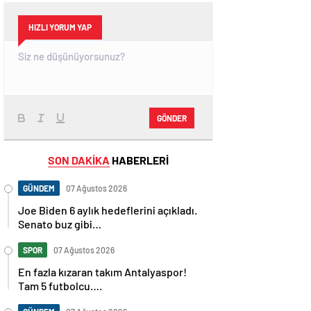
HIZLI YORUM YAP
GÖNDER
SON DAKİKA
HABERLERİ
GÜNDEM
07 Ağustos 2026
Joe Biden 6 aylık hedeflerini açıkladı.
Senato buz gibi…
SPOR
07 Ağustos 2026
En fazla kızaran takım Antalyaspor!
Tam 5 futbolcu….