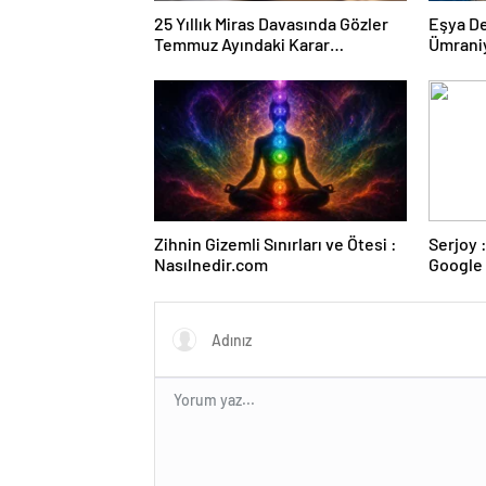
25 Yıllık Miras Davasında Gözler
Eşya D
Temmuz Ayındaki Karar
Ümrani
Duruşmasına Çevrildi
Zihnin Gizemli Sınırları ve Ötesi :
Serjoy : Dijital Medya Ajansı,
Nasılnedir.com
Google 
ve Web 