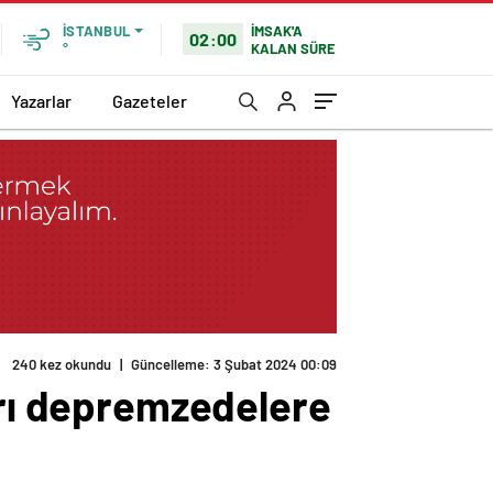
İMSAK'A
İSTANBUL
02:00
KALAN SÜRE
°
Yazarlar
Gazeteler
240 kez okundu
|
Güncelleme: 3 Şubat 2024 00:09
arı depremzedelere