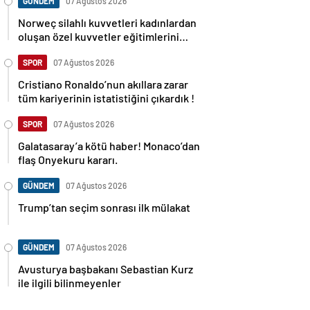
GÜNDEM
07 Ağustos 2026
Norweç silahlı kuvvetleri kadınlardan
oluşan özel kuvvetler eğitimlerini
başlattı.
SPOR
07 Ağustos 2026
Cristiano Ronaldo’nun akıllara zarar
tüm kariyerinin istatistiğini çıkardık !
SPOR
07 Ağustos 2026
Galatasaray’a kötü haber! Monaco’dan
flaş Onyekuru kararı.
GÜNDEM
07 Ağustos 2026
Trump’tan seçim sonrası ilk mülakat
GÜNDEM
07 Ağustos 2026
Avusturya başbakanı Sebastian Kurz
ile ilgili bilinmeyenler