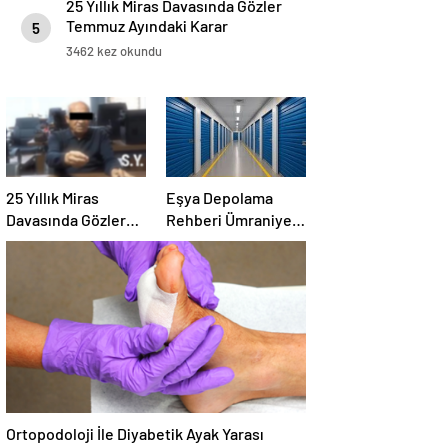
25 Yıllık Miras Davasında Gözler
Temmuz Ayındaki Karar
5
Duruşmasına Çevrildi
3462 kez okundu
25 Yıllık Miras
Eşya Depolama
Davasında Gözler
Rehberi Ümraniye
Temmuz Ayındaki
Çekmeköy ve
Karar Duruşmasına
Kadıköy
Çevrildi
Ortopodoloji İle Diyabetik Ayak Yarası