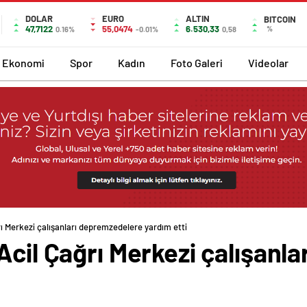
DOLAR
EURO
ALTIN
BITCOIN
47,7122
55,0474
6.530,33
%
0.16%
-0.01%
0,58
Ekonomi
Spor
Kadın
Foto Galeri
Videolar
rı Merkezi çalışanları depremzedelere yardım etti
Acil Çağrı Merkezi çalışanl