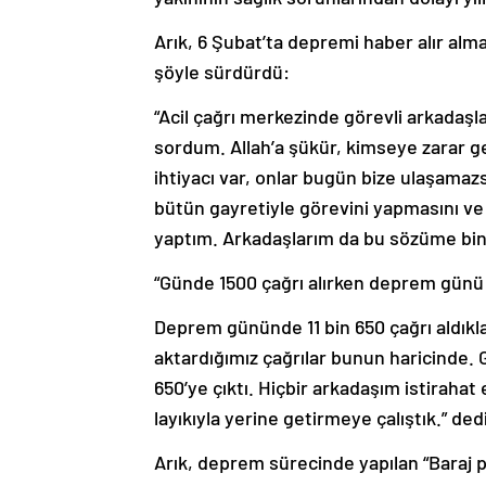
Arık, 6 Şubat’ta depremi haber alır alm
şöyle sürdürdü:
“Acil çağrı merkezinde görevli arkadaş
sordum. Allah’a şükür, kimseye zarar g
ihtiyacı var, onlar bugün bize ulaşama
bütün gayretiyle görevini yapmasını ve
yaptım. Arkadaşlarım da bu sözüme bina
“Günde 1500 çağrı alırken deprem günü bu
Deprem gününde 11 bin 650 çağrı aldıkla
aktardığımız çağrılar bunun haricinde. 
650’ye çıktı. Hiçbir arkadaşım istiraha
layıkıyla yerine getirmeye çalıştık.” dedi
Arık, deprem sürecinde yapılan “Baraj p