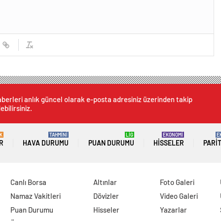
berleri anlık güncel olarak e-posta adresiniz üzerinden takip
ebilirsiniz.
K
TAHMİNİ
LİG
EKONOMİ
E
R
HAVA DURUMU
PUAN DURUMU
HISSELER
PARI
Canlı Borsa
Altınlar
Foto Galeri
Namaz Vakitleri
Dövizler
Video Galeri
Puan Durumu
Hisseler
Yazarlar