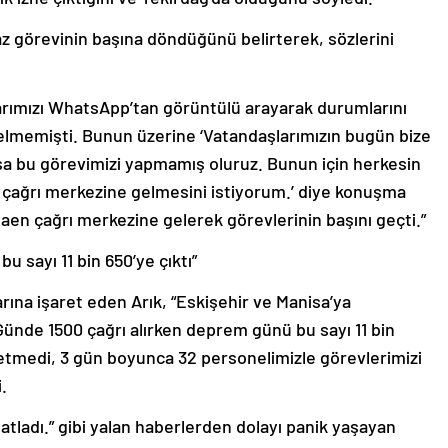
az görevinin başına döndüğünü belirterek, sözlerini
larımızı WhatsApp’tan görüntülü arayarak durumlarını
elmemişti. Bunun üzerine ‘Vatandaşlarımızın bugün bize
zsa bu görevimizi yapmamış oluruz. Bunun için herkesin
 çağrı merkezine gelmesini istiyorum.’ diye konuşma
en çağrı merkezine gelerek görevlerinin başını geçti.”
 sayı 11 bin 650’ye çıktı”
rına işaret eden Arık, “Eskişehir ve Manisa’ya
Günde 1500 çağrı alırken deprem günü bu sayı 11 bin
t etmedi, 3 gün boyunca 32 personelimizle görevlerimizi
.
atladı.” gibi yalan haberlerden dolayı panik yaşayan