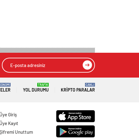
KONOMİ
TRAFİK
CANLI
TELER
YOL DURUMU
KRIPTO PARALAR
Üye Giriş
Üye Kayıt
Şifremi Unuttum