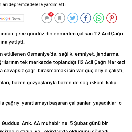
0
News
ından gece gündüz dinlenmeden çalışan 112 Acil Çağrı
ına yetişti.
etkilenen Osmaniye’de, sağlık, emniyet, jandarma,
ğrılarının tek merkezde toplandığı 112 Acil Çağrı Merkezi
cevapsız çağrı bırakmamak için var güçleriyle çalıştı.
ları, bazen gözyaşlarıyla bazen de soğukkanlı kalıp
çağrıyı yanıtlamayı başaran çalışanlar, yaşadıkları o
 Guddusi Arık, AA muhabirine, 5 Şubat günü bir
lık izne çıktığını ve Tekirdağ’da olduğunu söyledi.