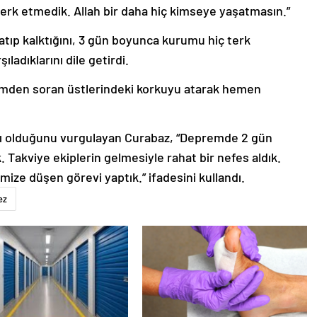
rk etmedik. Allah bir daha hiç kimseye yaşatmasın.”
yatıp kalktığını, 3 gün boyunca kurumu hiç terk
ladıklarını dile getirdi.
emden soran üstlerindeki korkuyu atarak hemen
ıcı olduğunu vurgulayan Curabaz, “Depremde 2 gün
Takviye ekiplerin gelmesiyle rahat bir nefes aldık.
imize düşen görevi yaptık.” ifadesini kullandı.
ez