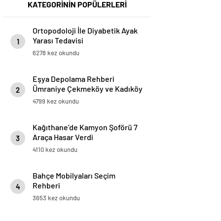
KATEGORİNİN POPÜLERLERİ
Ortopodoloji İle Diyabetik Ayak
Yarası Tedavisi
1
6278 kez okundu
Eşya Depolama Rehberi
Ümraniye Çekmeköy ve Kadıköy
2
4799 kez okundu
Kağıthane’de Kamyon Şoförü 7
Araça Hasar Verdi
3
4110 kez okundu
Bahçe Mobilyaları Seçim
Rehberi
4
3653 kez okundu