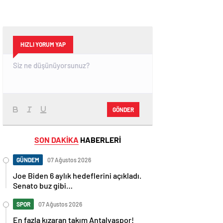
HIZLI YORUM YAP
GÖNDER
SON DAKİKA
HABERLERİ
GÜNDEM
07 Ağustos 2026
Joe Biden 6 aylık hedeflerini açıkladı.
Senato buz gibi…
SPOR
07 Ağustos 2026
En fazla kızaran takım Antalyaspor!