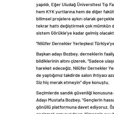
yapıldı. Eğer Uludağ Üniversitesi Tıp F
hem KYK yurtlarına hem de diğer fakül
bilimsel projelere aykırı olarak gerçekl
tekrar hattı değiştirmek çok mümkün deği
sistem Görükle’ye kadar gelmiş olacaktı
“Nilüfer Dernekler Yerleşkesi Türkiye’ye
Başkan adayı Bozbey, derneklerin faaliy
bildiklerinin altını çizerek, “Sadece ul
hareket edeceğiz. Nilüfer Dernekler Yer
de yaptığımız takdirde salon ihtiyacı az
Siz hiç merak etmeyin” diye konuştu.
Seçimlerde sandık güvenliği konusuna
Adayı Mustafa Bozbey, “Gençlerin hassasi
gönüllü platformuna davet ediyoruz. Ö