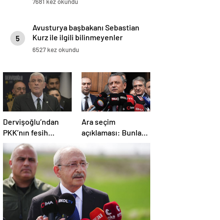
7681 kez okundu
Avusturya başbakanı Sebastian
Kurz ile ilgili bilinmeyenler
5
6527 kez okundu
Dervişoğlu’ndan
Ara seçim
PKK’nın fesih
açıklaması: Bunlar
kararına ilişkin
ihtimal dahilinde
açıklama