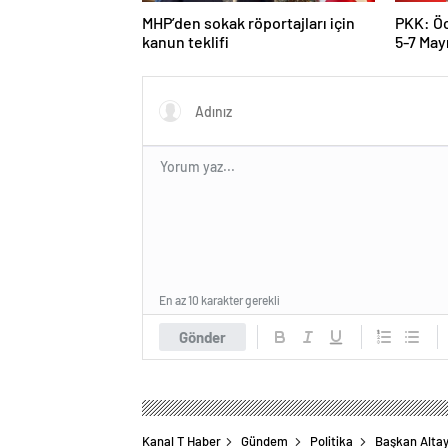
MHP’den sokak röportajları için
PKK: Öc
kanun teklifi
5-7 Mayı
karar al
En az 10 karakter gerekli
Gönder
Kanal T Haber
Gündem
Politika
Başkan Altay 