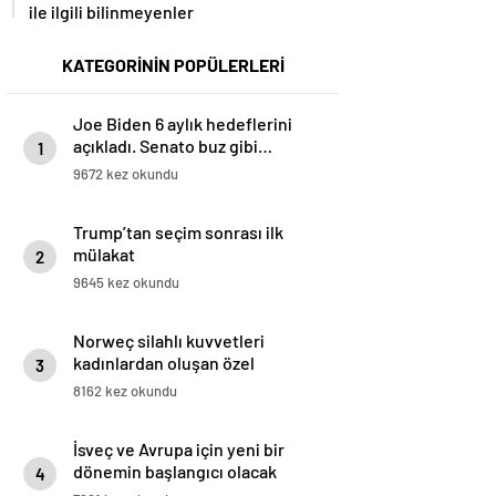
ile ilgili bilinmeyenler
KATEGORİNİN POPÜLERLERİ
Joe Biden 6 aylık hedeflerini
açıkladı. Senato buz gibi…
1
9672 kez okundu
Trump’tan seçim sonrası ilk
mülakat
2
9645 kez okundu
Norweç silahlı kuvvetleri
kadınlardan oluşan özel
3
kuvvetler eğitimlerini başlattı.
8162 kez okundu
İsveç ve Avrupa için yeni bir
dönemin başlangıcı olacak
4
kararlar.