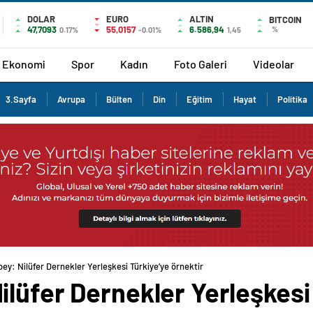
DOLAR
EURO
ALTIN
BITCOIN
47,7093
55,0157
6.586,94
%
0.17%
-0.01%
1,45
Ekonomi
Spor
Kadın
Foto Galeri
Videolar
3.Sayfa
Avrupa
Bülten
Din
Eğitim
Hayat
Politika
ey: Nilüfer Dernekler Yerleşkesi Türkiye’ye örnektir
lüfer Dernekler Yerleşkesi