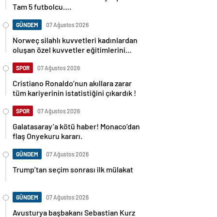
Tam 5 futbolcu….
GÜNDEM
07 Ağustos 2026
Norweç silahlı kuvvetleri kadınlardan
oluşan özel kuvvetler eğitimlerini
başlattı.
SPOR
07 Ağustos 2026
Cristiano Ronaldo’nun akıllara zarar
tüm kariyerinin istatistiğini çıkardık !
SPOR
07 Ağustos 2026
Galatasaray’a kötü haber! Monaco’dan
flaş Onyekuru kararı.
GÜNDEM
07 Ağustos 2026
Trump’tan seçim sonrası ilk mülakat
GÜNDEM
07 Ağustos 2026
Avusturya başbakanı Sebastian Kurz