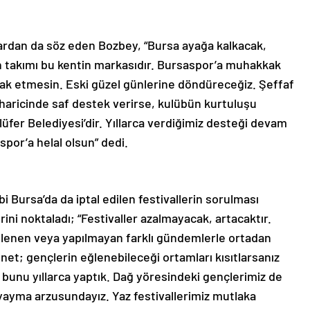
lardan da söz eden Bozbey, “Bursa ayağa kalkacak,
n takımı bu kentin markasıdır. Bursaspor’a muhakkak
rak etmesin. Eski güzel günlerine döndüreceğiz. Şeffaf
ı haricinde saf destek verirse, kulübün kurtuluşu
ilüfer Belediyesi’dir. Yıllarca verdiğimiz desteği devam
spor’a helal olsun” dedi.
bi Bursa’da da iptal edilen festivallerin sorulması
ini noktaladı; “Festivaller azalmayacak, artacaktır.
elenen veya yapılmayan farklı gündemlerle ortadan
 net; gençlerin eğlenebileceği ortamları kısıtlarsanız
’de bunu yıllarca yaptık. Dağ yöresindeki gençlerimiz de
e yayma arzusundayız. Yaz festivallerimiz mutlaka