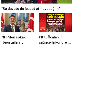
“Bu davete de icabet etmeyeceğim”
MHP’den sokak
PKK: Öcalan’ın
röportajları için
çağrısıyla kongre 5-
kanun teklifi
7 Mayıs’ta toplandı!
Tarihi bir karar
alındı!