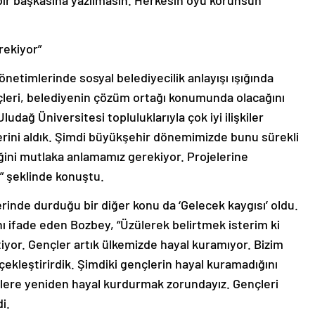
ir başkasına yazılmasın. Herkesin oyu korunsun”
rekiyor”
 yönetimlerinde sosyal belediyecilik anlayışı ışığında
nçleri, belediyenin çözüm ortağı konumunda olacağını
udağ Üniversitesi topluluklarıyla çok iyi ilişkiler
lerini aldık. Şimdi büyükşehir dönemimizde bunu sürekli
ğini mutlaka anlamamız gerekiyor. Projelerine
” şeklinde konuştu.
rinde durduğu bir diğer konu da ‘Gelecek kaygısı’ oldu.
ı ifade eden Bozbey, “Üzülerek belirtmek isterim ki
tiyor. Gençler artık ülkemizde hayal kuramıyor. Bizim
ekleştirirdik. Şimdiki gençlerin hayal kuramadığını
lere yeniden hayal kurdurmak zorundayız. Gençleri
i.