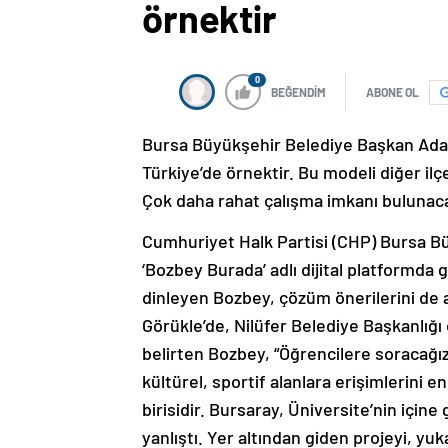
örnektir
0
BEĞENDİM
ABONE OL
Bursa Büyükşehir Belediye Başkan Aday
Türkiye’de örnektir. Bu modeli diğer ilç
Çok daha rahat çalışma imkanı bulunaca
Cumhuriyet Halk Partisi (CHP) Bursa B
‘Bozbey Burada’ adlı dijital platformda 
dinleyen Bozbey, çözüm önerilerini de an
Görükle’de, Nilüfer Belediye Başkanlığ
belirten Bozbey, “Öğrencilere soracağız
kültürel, sportif alanlara erişimlerini
birisidir. Bursaray, Üniversite’nin içine
yanlıştı. Yer altından giden projeyi, yuk