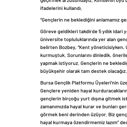
geçirmek arzusundayız. Kimsenin oyu b
ifadelerini kullandı.
“Gençlerin ne beklediğini anlamamız ge
Göreve geldikleri takdirde 5 yıllık idari
üniversite topluluklarında yer alan ge
belirten Bozbey, “Kent yöneticisiyken, Ul
kurmuştuk. Sorunlarını dinledik, öneri
yapmak istiyoruz. Gençlerin ne bekledi
büyükşehir olarak tam destek olacağız.
Bursa Gençlik Platformu Üyeleri’nin üze
Gençlere yeniden hayal kurduracakların
gençlerin birçoğu yurt dışına gitmek is
zamanımızda hayal kurar ve bunları gerç
görmek beni derinden üzüyor. Biz genç
hayal kurmaya özendirmemiz lazım” ded