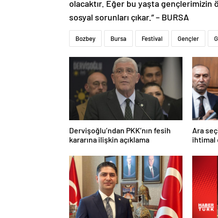
olacaktır. Eğer bu yaşta gençlerimizin öz
sosyal sorunları çıkar.” – BURSA
Bozbey
Bursa
Festival
Gençler
G
Dervişoğlu’ndan PKK’nın fesih
Ara seç
kararına ilişkin açıklama
ihtimal