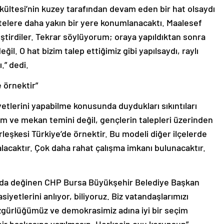
akültesi’nin kuzey tarafından devam eden bir hat olsaydı
telere daha yakın bir yere konumlanacaktı. Maalesef
eştirdiler. Tekrar söylüyorum; oraya yapıldıktan sonra
l. O hat bizim talep ettiğimiz gibi yapılsaydı, raylı
.” dedi.
 örnektir”
etlerini yapabilme konusunda duydukları sıkıntıları
aşım ve mekan temini değil, gençlerin talepleri üzerinden
leşkesi Türkiye’de örnektir. Bu modeli diğer ilçelerde
alacaktır. Çok daha rahat çalışma imkanı bulunacaktır.
 da değinen CHP Bursa Büyükşehir Belediye Başkan
yetlerini anlıyor, biliyoruz. Biz vatandaşlarımızı
zgürlüğümüz ve demokrasimiz adına iyi bir seçim