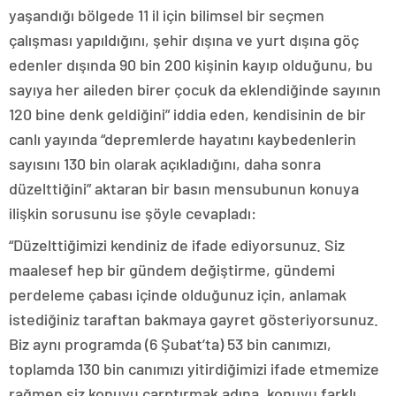
yaşandığı bölgede 11 il için bilimsel bir seçmen
çalışması yapıldığını, şehir dışına ve yurt dışına göç
edenler dışında 90 bin 200 kişinin kayıp olduğunu, bu
sayıya her aileden birer çocuk da eklendiğinde sayının
120 bine denk geldiğini” iddia eden, kendisinin de bir
canlı yayında “depremlerde hayatını kaybedenlerin
sayısını 130 bin olarak açıkladığını, daha sonra
düzelttiğini” aktaran bir basın mensubunun konuya
ilişkin sorusunu ise şöyle cevapladı:
“Düzelttiğimizi kendiniz de ifade ediyorsunuz. Siz
maalesef hep bir gündem değiştirme, gündemi
perdeleme çabası içinde olduğunuz için, anlamak
istediğiniz taraftan bakmaya gayret gösteriyorsunuz.
Biz aynı programda (6 Şubat’ta) 53 bin canımızı,
toplamda 130 bin canımızı yitirdiğimizi ifade etmemize
rağmen siz konuyu çarptırmak adına, konuyu farklı