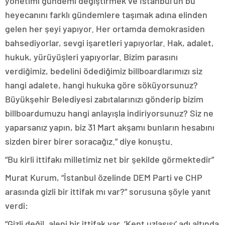
yönetimi gündemi değiştirmek ve İstanbul’un bu
heyecanını farklı gündemlere taşımak adına elinden
gelen her şeyi yapıyor. Her ortamda demokrasiden
bahsediyorlar, sevgi işaretleri yapıyorlar. Hak, adalet,
hukuk, yürüyüşleri yapıyorlar. Bizim parasını
verdiğimiz, bedelini ödediğimiz billboardlarımızı siz
hangi adalete, hangi hukuka göre söküyorsunuz?
Büyükşehir Belediyesi zabıtalarınızı gönderip bizim
billboardumuzu hangi anlayışla indiriyorsunuz? Siz ne
yaparsanız yapın, biz 31 Mart akşamı bunların hesabını
sizden birer birer soracağız.” diye konuştu.
“Bu kirli ittifakı milletimiz net bir şekilde görmektedir”
Murat Kurum, “İstanbul özelinde DEM Parti ve CHP
arasında gizli bir ittifak mı var?” sorusuna şöyle yanıt
verdi:
“Gizli değil, aleni bir ittifak var. ‘Kent uzlaşısı’ adı altında