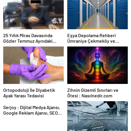
25 Yıllık Miras Davasında
Eşya Depolama Rehberi
Gözler Temmuz Ayındaki
Ümraniye Çekmeköy ve
Karar Duruşmasına Çevrildi
Kadıköy
Ortopodoloji İle Diyabetik
Zihnin Gizemli Sınırları ve
Ayak Yarası Tedavisi
Ötesi : Nasılnedir.com
Serjoy : Dijital Medya Ajansı,
Google Reklam Ajansı, SEO
Ajansı ve Web Tasarım Ajansı