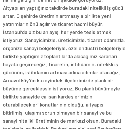
Altyapıları yaptığınız takdirde buradaki nitelikli iş gücü
artar. O şehirde üretimin artmasıyla birlikte yeni
yatırımların önü açılır ve ticaret hacmi büyür.
İstanbul’da biz bu anlayışı her yerde tesis etmek
istiyoruz. Sanayicimizle, üreticimizle, ticaret odamızla,
organize sanayi bölgeleriyle, özel endüstri bölgeleriyle
birlikte yaptığımız toplantılarda alacağımız kararları
hayata geçireceğiz. Ticaretin, istihdamın, nitelikli iş
gücünün, istihdamın artması adına adımlar atacağız.
Arnavutköy’ün kuzeyindeki ilçelerimizde planlı bir
büyüme gerçekleşsin istiyoruz. Bu planlı büyümeyle
birlikte sanayide çalışan kardeşlerimizin
oturabilecekleri konutlarının olduğu, altyapısı
bitirilmiş, ulaşımı sorun olmayan bir sanayi ve bu
sanayi nitelikli üretiminin de merkezi olsun. Buradaki
tesisimiz, az ilerideki Baykar’ımız gibi yeni Baykar’ları,