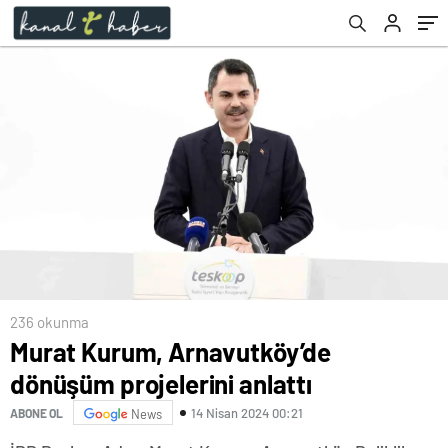
236 okunma
Murat Kurum, Arnavutköy’de
dönüşüm projelerini anlattı
14 Nisan 2024 00:21
ABONE OL
News