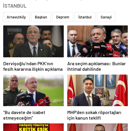
İSTANBUL
Arnavutköy
Başkan
Deprem
İstanbul
Sanayi
Dervişoğlu’ndan PKK’nın
Ara seçim açıklaması: Bunlar
fesih kararına ilişkin açıklama
ihtimal dahilinde
“Bu davete de icabet
MHP’den sokak röportajları
etmeyeceğim”
için kanun teklifi