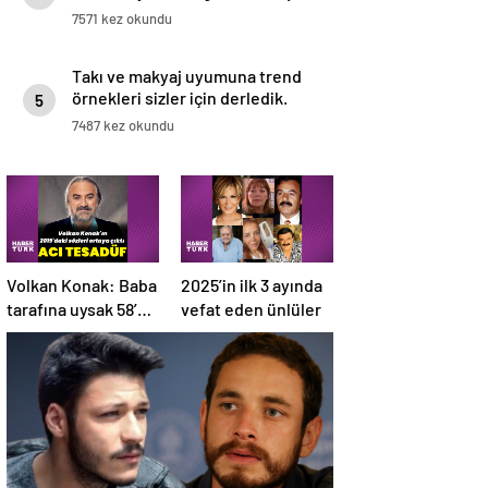
7571 kez okundu
Takı ve makyaj uyumuna trend
örnekleri sizler için derledik.
5
7487 kez okundu
Volkan Konak: Baba
2025’in ilk 3 ayında
tarafına uysak 58’de
vefat eden ünlüler
ölmüştük