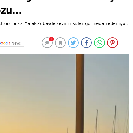
pozu…
0
News