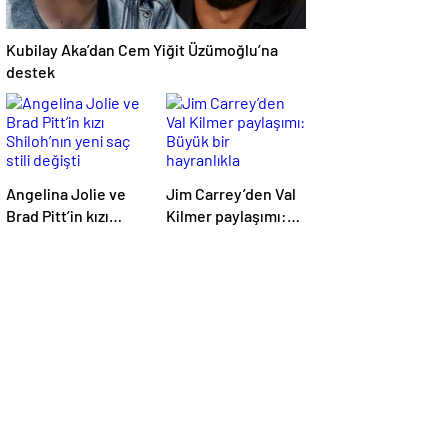
Kubilay Aka’dan Cem Yiğit Üzümoğlu’na
destek
Angelina Jolie ve
Jim Carrey’den Val
Brad Pitt’in kızı
Kilmer paylaşımı:
Shiloh’nın yeni saç
Büyük bir
stili değişti
hayranlıkla
anıyorum