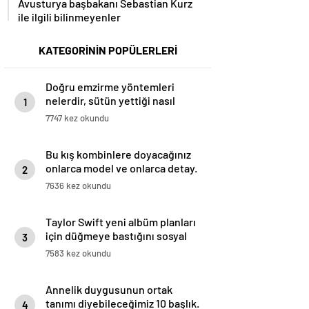
Avusturya başbakanı Sebastian Kurz
ile ilgili bilinmeyenler
KATEGORİNİN POPÜLERLERİ
Doğru emzirme yöntemleri
nelerdir, sütün yettiği nasıl
1
anlaşılır?
7747 kez okundu
Bu kış kombinlere doyacağınız
onlarca model ve onlarca detay.
2
7636 kez okundu
Taylor Swift yeni albüm planları
için düğmeye bastığını sosyal
3
medyadan duyurdu!
7583 kez okundu
Annelik duygusunun ortak
tanımı diyebileceğimiz 10 başlık.
4