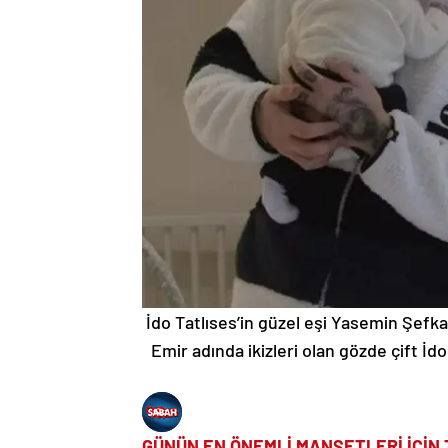
İdo Tatlıses’in güzel eşi Yasemin Şefka
Emir adında ikizleri olan gözde çift İd
GÜNÜN EN ÖNEMLİ MANŞETLERİ İÇİN 