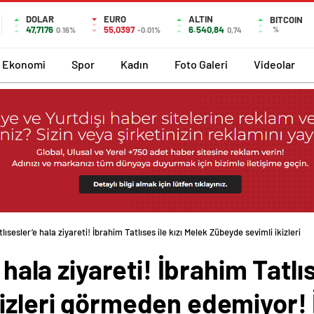
DOLAR
EURO
ALTIN
BITCOIN
47,7176
55,0397
6.540,84
%
0.16%
-0.01%
0,74
Ekonomi
Spor
Kadın
Foto Galeri
Videolar
tlısesler’e hala ziyareti! İbrahim Tatlıses ile kızı Melek Zübeyde sevimli ikizleri
 hala ziyareti! İbrahim Tatlı
izleri görmeden edemiyor! 