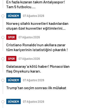
En fazla kızaran takım Antalyaspor!
Tam 5 futbolcu….
GÜNDEM
07 Ağustos 2026
Norweç silahlı kuvvetleri kadınlardan
oluşan özel kuvvetler eğitimlerini
başlattı.
SPOR
07 Ağustos 2026
Cristiano Ronaldo’nun akıllara zarar
tüm kariyerinin istatistiğini çıkardık !
SPOR
07 Ağustos 2026
Galatasaray’a kötü haber! Monaco’dan
flaş Onyekuru kararı.
GÜNDEM
07 Ağustos 2026
Trump’tan seçim sonrası ilk mülakat
GÜNDEM
07 Ağustos 2026