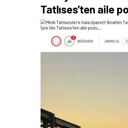
Tatlıses’ten aile 
0
BEĞENDİM
ABONE OL