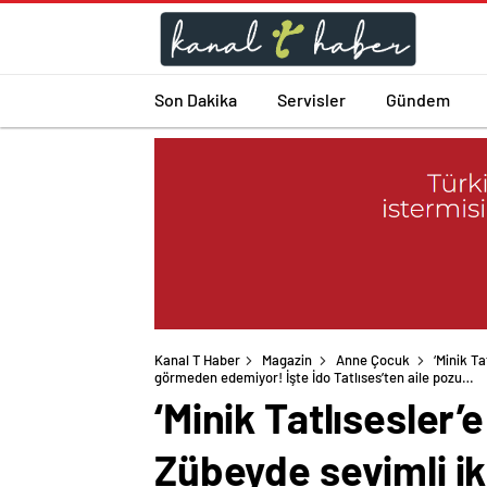
Son Dakika
Servisler
Gündem
Kanal T Haber
Magazin
Anne Çocuk
‘Minik Ta
görmeden edemiyor! İşte İdo Tatlıses’ten aile pozu…
‘Minik Tatlısesler’e
Zübeyde sevimli ik