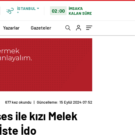
İMSAK'A
İSTANBUL
02:00
KALAN SÜRE
°
Yazarlar
Gazeteler
677 kez okundu
|
Güncelleme: 15 Eylül 2024 07:52
ses ile kızı Melek
İşte İdo