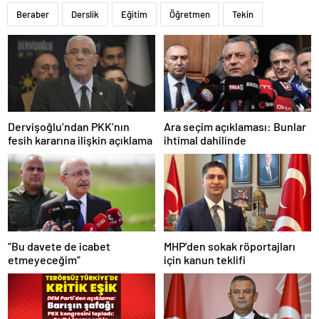
Beraber
Derslik
Eğitim
Öğretmen
Tekin
Dervişoğlu’ndan PKK’nın
Ara seçim açıklaması: Bunlar
fesih kararına ilişkin açıklama
ihtimal dahilinde
“Bu davete de icabet
MHP’den sokak röportajları
etmeyeceğim”
için kanun teklifi