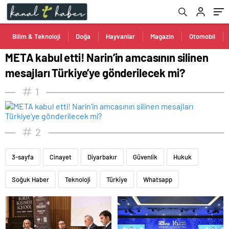
Bilim & Teknoloji
Doğa
Hayvanlar
Magazin
Otomobil
META kabul etti! Narin’in amcasının silinen
mesajları Türkiye’ye gönderilecek mi?
1
2
3-sayfa
Cinayet
Diyarbakır
Güvenlik
Hukuk
Soğuk Haber
Teknoloji
Türkiye
Whatsapp