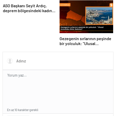
artıyor
denetimlerini
sıklaştırdıklarını açıkladı
ASO Başkanı Seyit Ardıç,
deprem bölgesindeki kadın
girişimcilerin desteklenmesi
gerektiğini vurguladı
Gezegenin sırlarının peşinde
bir yolculuk: “Ulusal
Antarktika Bilim Seferleri”
En az 10 karakter gerekli