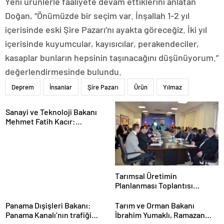
Yeni ürünlerle faaliyete devam ettiklerini anlatan
Doğan, “Önümüzde bir seçim var. İnşallah 1-2 yıl
içerisinde eski Şire Pazarı’nı ayakta göreceğiz. İki yıl
içerisinde kuyumcular, kayısıcılar, perakendeciler,
kasaplar bunların hepsinin taşınacağını düşünüyorum.”
değerlendirmesinde bulundu.
Deprem
İnsanlar
Şire Pazarı
Ürün
Yılmaz
Sanayi ve Teknoloji Bakanı
Mehmet Fatih Kacır:
“Teknolojiyi kim geliştiriyorsa
kuralları o koyacak”
Tarımsal Üretimin
Planlanması Toplantısı
Tekirdağ’da Gerçekleşti
Panama Dışişleri Bakanı:
Tarım ve Orman Bakanı
Panama Kanalı’nın trafiği
İbrahim Yumaklı, Ramazan