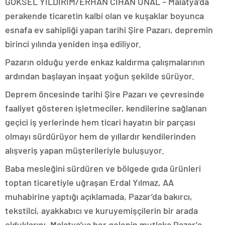
GÖKSEL YILDIRIM/ERHAN CİHAN ÜNAL – Malatya’da
perakende ticaretin kalbi olan ve kuşaklar boyunca
esnafa ev sahipliği yapan tarihi Şire Pazarı, depremin
birinci yılında yeniden inşa ediliyor.
Pazarın olduğu yerde enkaz kaldırma çalışmalarının
ardından başlayan inşaat yoğun şekilde sürüyor.
Deprem öncesinde tarihi Şire Pazarı ve çevresinde
faaliyet gösteren işletmeciler, kendilerine sağlanan
geçici iş yerlerinde hem ticari hayatın bir parçası
olmayı sürdürüyor hem de yıllardır kendilerinden
alışveriş yapan müşterileriyle buluşuyor.
Baba mesleğini sürdüren ve bölgede gıda ürünleri
toptan ticaretiyle uğraşan Erdal Yılmaz, AA
muhabirine yaptığı açıklamada, Pazar’da bakırcı,
tekstilci, ayakkabıcı ve kuruyemişçilerin bir arada
olduklarını, Malatya’ya her gelenin mutlaka Pazar’a