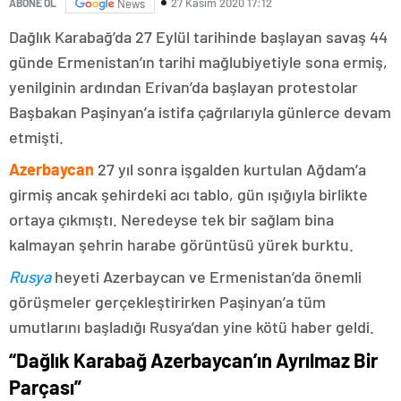
27 Kasım 2020 17:12
ABONE OL
News
Dağlık Karabağ’da 27 Eylül tarihinde başlayan savaş 44
günde Ermenistan’ın tarihi mağlubiyetiyle sona ermiş,
yenilginin ardından Erivan’da başlayan protestolar
Başbakan Paşinyan’a istifa çağrılarıyla günlerce devam
etmişti.
Azerbaycan
27 yıl sonra işgalden kurtulan Ağdam’a
girmiş ancak şehirdeki acı tablo, gün ışığıyla birlikte
ortaya çıkmıştı. Neredeyse tek bir sağlam bina
kalmayan şehrin harabe görüntüsü yürek burktu.
Rusya
heyeti Azerbaycan ve Ermenistan’da önemli
görüşmeler gerçekleştirirken Paşinyan’a tüm
umutlarını başladığı Rusya’dan yine kötü haber geldi.
“Dağlık Karabağ Azerbaycan’ın Ayrılmaz Bir
Parçası”