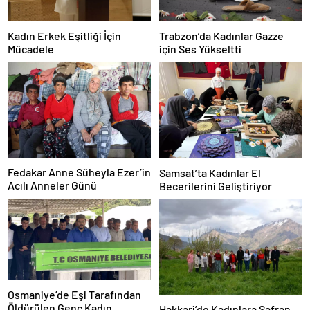
Kadın Erkek Eşitliği İçin
Trabzon’da Kadınlar Gazze
Mücadele
için Ses Yükseltti
Fedakar Anne Süheyla Ezer’in
Samsat’ta Kadınlar El
Acılı Anneler Günü
Becerilerini Geliştiriyor
Osmaniye’de Eşi Tarafından
Öldürülen Genç Kadın
Hakkari’de Kadınlara Safran