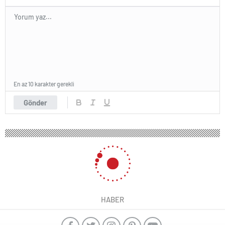
En az 10 karakter gerekli
Gönder
219 okunma
Minikler ve Yıldızlar Türkiye Muaythai
Şampiyonası’nda Kahtalı Sporcu
Özlem Yanak Birinci Oldu
31 Ağustos 2024 17:01
ABONE OL
News