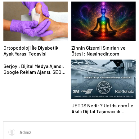
Karar Duruşmasına Çevrildi
Kadıköy
Ortopodoloji İle Diyabetik
Zihnin Gizemli Sınırları ve
Ayak Yarası Tedavisi
Ötesi : Nasılnedir.com
Serjoy : Dijital Medya Ajansı,
Google Reklam Ajansı, SEO
Ajansı ve Web Tasarım Ajansı
UETDS Nedir ? Uetds.com İle
Akıllı Dijital Taşımacılık
Yazılımı