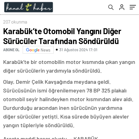
Yanak Birinci Oldu
207 okunma
Karabük’te Otomobil Yangını Diğer
Sürücüler Tarafından Söndürüldü
31 Ağustos 2024 17:01
ABONE OL
News
Karabük’te bir otomobilin motor kısmında çıkan yangın
diğer sürücülerin yardımıyla söndürüldü.
Olay, Demir Çelik Kavşağında meydana geldi.
Sürücüsünün ismi öğrenilemeyen 78 BP 325 plakalı
otomobil seyir halindeyken motor kısmından alev aldı.
Durdurduğu aracından inen sürücünün yardımına
diğer sürücüler yetişti. Kısa sürede büyüyen alevler
yangın tüpleriyle söndürüldü.
Araçta maddi hasar oluştu. – KARABÜK