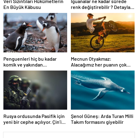
Veri Sızıntıları Hükümetlerin
İguanalar ne kadar sürede
En Büyük Kâbusu
renk değiştirebilir ? Detaylar
burada…
Penguenleri hiç bu kadar
Mecnun Otyakmaz:
komik ve yakından
Alacağımız her puanın çok
görmemiştiniz
önemi var
Rusya ordusunda Pasifik için
Şenol Güneş: Arda Turan Milli
yeni bir cephe açılıyor. Çin’in
Takım formasını giyebilir
ilk tepkisi!