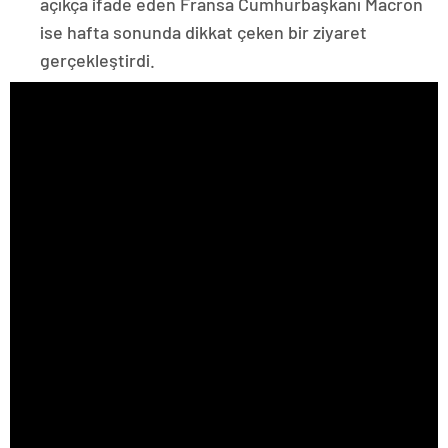
açıkça ifade eden Fransa Cumhurbaşkanı Macron
ise hafta sonunda dikkat çeken bir ziyaret
gerçekleştirdi.