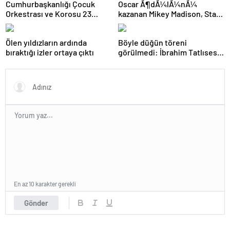
Cumhurbaşkanlığı Çocuk
Oscar Ã¶dÃ¼lÃ¼nÃ¼
Orkestrası ve Korosu 23
kazanan Mikey Madison, Star
Nisan’da ilk kez sahne alacak
Wars rolÃ¼nÃ¼ reddetti
Ölen yıldızların ardında
Böyle düğün töreni
bıraktığı izler ortaya çıktı
görülmedi: İbrahim Tatlıses
şarkı söyledi, takılar cam
kutularda getirildi
En az 10 karakter gerekli
Gönder