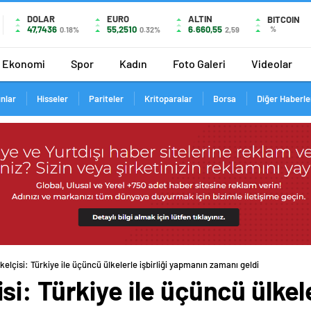
DOLAR
EURO
ALTIN
BITCOIN
47,7436
55,2510
6.660,55
%
0.18%
0.32%
2,59
Ekonomi
Spor
Kadın
Foto Galeri
Videolar
ınlar
Hisseler
Pariteler
Kritoparalar
Borsa
Diğer Haberle
lçisi: Türkiye ile üçüncü ülkelerle işbirliği yapmanın zamanı geldi
: Türkiye ile üçüncü ülkeler