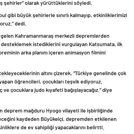
deş şehirler” olarak yürüttüklerini söyledi.
gibi büyük şehirlerle sınırlı kalmayıp, etkinliklerimizi
oruz.” dedi.
 gelen Kahramanmaraş merkezli depremlerden
desteklemek istediklerini vurgulayan Katsumata, ilk
reminin arka planını içeren animasyon filmini
leyeceklerinin altını çizerek, “Türkiye genelinde çok
apan öğrencileri, çocukları teşvik ediyoruz.
e çocuklara judo kıyafeti bağışlayacağız.” diye
ın deprem mağduru Hyogo vilayeti ile işbirliğinde
eneceğini kaydeden Büyükelçi, depremden etkilenen
liklere de ev sahipliği yapacaklarını belirtti.