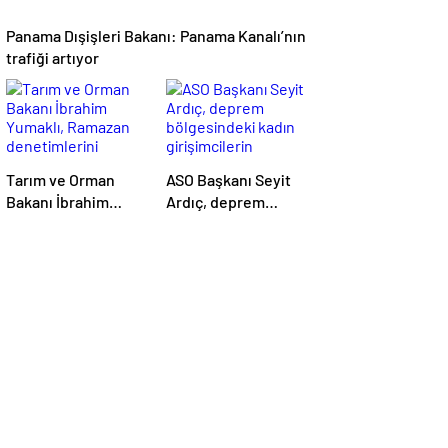
Panama Dışişleri Bakanı: Panama Kanalı’nın
trafiği artıyor
Tarım ve Orman
ASO Başkanı Seyit
Bakanı İbrahim
Ardıç, deprem
Yumaklı, Ramazan
bölgesindeki kadın
denetimlerini
girişimcilerin
sıklaştırdıklarını
desteklenmesi
açıkladı
gerektiğini
vurguladı