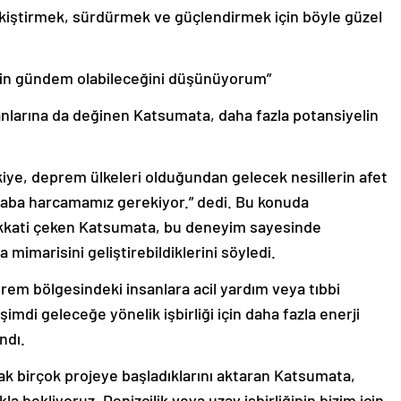
iştirmek, sürdürmek ve güçlendirmek için böyle güzel
m için gündem olabileceğini düşünüyorum”
alanlarına da değinen Katsumata, daha fazla potansiyelin
iye, deprem ülkeleri olduğundan gelecek nesillerin afet
 çaba harcamamız gerekiyor.” dedi. Bu konuda
ikkati çeken Katsumata, bu deneyim sayesinde
mimarisini geliştirebildiklerini söyledi.
rem bölgesindeki insanlara acil yardım veya tıbbi
 şimdi geleceğe yönelik işbirliği için daha fazla enerji
ndı.
rak birçok projeye başladıklarını aktaran Katsumata,
ıkla bekliyoruz. Denizcilik veya uzay işbirliğinin bizim için