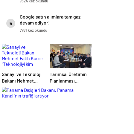
7824 kez okundu
Google satın alımlara tam gaz
devam ediyor!
5
7751 kez okundu
Sanayi ve Teknoloji
Tarımsal Üretimin
Bakanı Mehmet
Planlanması
Fatih Kacır:
Toplantısı
“Teknolojiyi kim
Tekirdağ’da
geliştiriyorsa
Gerçekleşti
kuralları o koyacak”