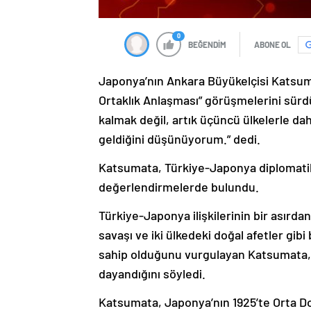
0
BEĞENDİM
ABONE OL
Japonya’nın Ankara Büyükelçisi Katsu
Ortaklık Anlaşması” görüşmelerini sürdü
kalmak değil, artık üçüncü ülkelerle da
geldiğini düşünüyorum.” dedi.
Katsumata, Türkiye-Japonya diplomatik il
değerlendirmelerde bulundu.
Türkiye-Japonya ilişkilerinin bir asırd
savaşı ve iki ülkedeki doğal afetler gi
sahip olduğunu vurgulayan Katsumata, iki
dayandığını söyledi.
Katsumata, Japonya’nın 1925’te Orta Doğu