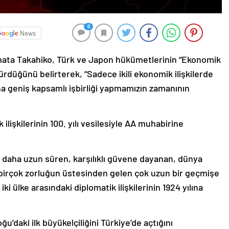
0
News
mata Takahiko, Türk ve Japon hükümetlerinin “Ekonomik
rdüğünü belirterek, “Sadece ikili ekonomik ilişkilerde
ha geniş kapsamlı işbirliği yapmamızın zamanının
işkilerinin 100. yılı vesilesiyle AA muhabirine
an daha uzun süren, karşılıklı güvene dayanan, dünya
bi birçok zorluğun üstesinden gelen çok uzun bir geçmişe
 ülke arasındaki diplomatik ilişkilerinin 1924 yılına
’daki ilk büyükelçiliğini Türkiye’de açtığını