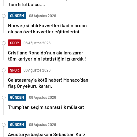
Tam 5 futbolcu….
GÜNDEM
08 Ağustos 2026
Norweç silahlı kuvvetleri kadınlardan
oluşan özel kuvvetler eğitimlerini
başlattı.
SPOR
08 Ağustos 2026
Cristiano Ronaldo’nun akıllara zarar
tüm kariyerinin istatistiğini çıkardık !
SPOR
08 Ağustos 2026
Galatasaray’a kötü haber! Monaco’dan
flaş Onyekuru kararı.
GÜNDEM
08 Ağustos 2026
Trump’tan seçim sonrası ilk mülakat
GÜNDEM
08 Ağustos 2026
Avusturya başbakanı Sebastian Kurz