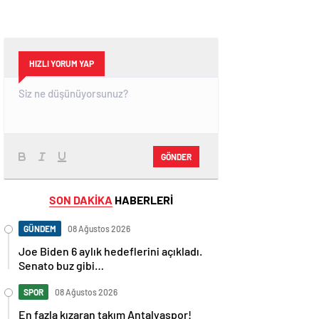
HIZLI YORUM YAP
GÖNDER
SON DAKİKA
HABERLERİ
GÜNDEM
08 Ağustos 2026
Joe Biden 6 aylık hedeflerini açıkladı.
Senato buz gibi…
SPOR
08 Ağustos 2026
En fazla kızaran takım Antalyaspor!