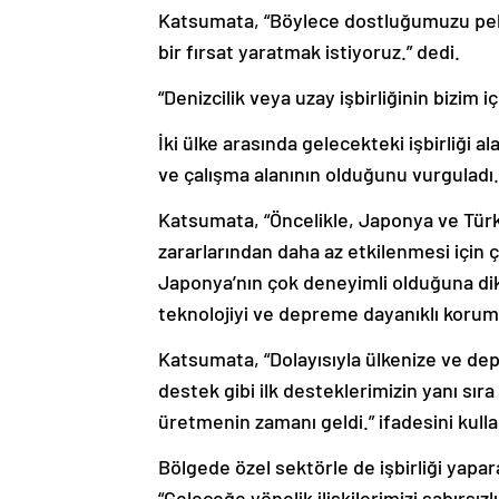
Katsumata, “Böylece dostluğumuzu pek
bir fırsat yaratmak istiyoruz.” dedi.
“Denizcilik veya uzay işbirliğinin bizi
İki ülke arasında gelecekteki işbirliği 
ve çalışma alanının olduğunu vurguladı.
Katsumata, “Öncelikle, Japonya ve Türk
zararlarından daha az etkilenmesi için
Japonya’nın çok deneyimli olduğuna d
teknolojiyi ve depreme dayanıklı koruma 
Katsumata, “Dolayısıyla ülkenize ve dep
destek gibi ilk desteklerimizin yanı sıra
üretmenin zamanı geldi.” ifadesini kulla
Bölgede özel sektörle de işbirliği yapa
“Geleceğe yönelik ilişkilerimizi sabırsızl