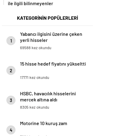
ile ilgili bilinmeyenler
KATEGORİNİN POPÜLERLERİ
Yabancı ilgisini üzerine çeken
yerli hisseler
1
69588 kez okundu
15 hisse hedef fiyatını yükseltti
2
17771 kez okundu
HSBC, havacılık hisselerini
mercek altına aldı
3
8305 kez okundu
Motorine 10 kuruş zam
4