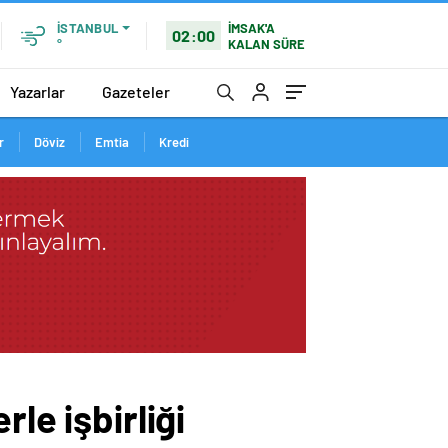
İMSAK'A
İSTANBUL
02:00
KALAN SÜRE
°
Yazarlar
Gazeteler
r
Döviz
Emtia
Kredi
le işbirliği