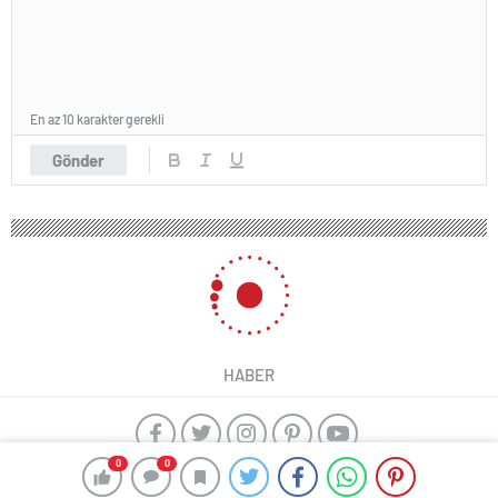
En az 10 karakter gerekli
Gönder
HABER
0
0
yangın algılama sistemleri
ajax alarm
Kayseri çıkışlı Karadeniz