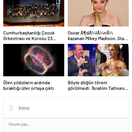
Cumhurbaşkanlığı Çocuk
Oscar Ã¶dÃ¼lÃ¼nÃ¼
Orkestrası ve Korosu 23
kazanan Mikey Madison, Star
Nisan’da ilk kez sahne alacak
Wars rolÃ¼nÃ¼ reddetti
Ölen yıldızların ardında
Böyle düğün töreni
bıraktığı izler ortaya çıktı
görülmedi: İbrahim Tatlıses
şarkı söyledi, takılar cam
kutularda getirildi