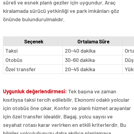
süreli ve esnek planlı geziler için uygundur. Araç
kiralamada sürücü yetkinliği ve park imkânları göz
önünde bulundurulmalıdır.
Seçenek
Ortalama Süre
Taksi
20–40 dakika
Ort
Otobüs
30–60 dakika
Düş
Özel transfer
20–45 dakika
Yük
Uygunluk değerlendirmesi:
Tek başına ve zaman
kısıtlıysa taksi tercih edilebilir. Ekonomi odaklı yolcular
için otobüs öne çıkar. Konfor ve planlı hizmet arayanlar
için özel transfer idealdir. Bagaj, yolcu sayısı ve
seyahat rotası karar verirken en etkili kriterlerdir. Bu
bilgiler yolculuğunuzu daha akıllıca planlamaya