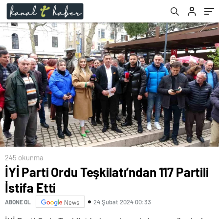
245 okunma
İYİ Parti Ordu Teşkilatı’ndan 117 Partili
İstifa Etti
24 Şubat 2024 00:33
ABONE OL
News