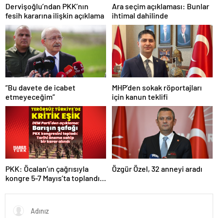
Dervişoğlu’ndan PKK’nın
Ara seçim açıklaması: Bunlar
fesih kararına ilişkin açıklama
ihtimal dahilinde
“Bu davete de icabet
MHP’den sokak röportajları
etmeyeceğim”
için kanun teklifi
PKK: Öcalan’ın çağrısıyla
Özgür Özel, 32 anneyi aradı
kongre 5-7 Mayıs’ta toplandı!
Tarihi bir karar alındı!