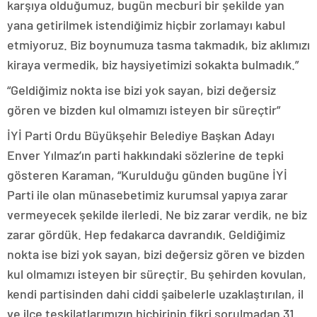
karşıya olduğumuz, bugün mecburi bir şekilde yan
yana getirilmek istendiğimiz hiçbir zorlamayı kabul
etmiyoruz. Biz boynumuza tasma takmadık, biz aklımızı
kiraya vermedik, biz haysiyetimizi sokakta bulmadık.”
“Geldiğimiz nokta ise bizi yok sayan, bizi değersiz
gören ve bizden kul olmamızı isteyen bir süreçtir”
İYİ Parti Ordu Büyükşehir Belediye Başkan Adayı
Enver Yılmaz’ın parti hakkındaki sözlerine de tepki
gösteren Karaman, “Kurulduğu günden bugüne İYİ
Parti ile olan münasebetimiz kurumsal yapıya zarar
vermeyecek şekilde ilerledi. Ne biz zarar verdik, ne biz
zarar gördük. Hep fedakarca davrandık. Geldiğimiz
nokta ise bizi yok sayan, bizi değersiz gören ve bizden
kul olmamızı isteyen bir süreçtir. Bu şehirden kovulan,
kendi partisinden dahi ciddi şaibelerle uzaklaştırılan, il
ve ilçe teşkilatlarımızın hiçbirinin fikri sorulmadan 31