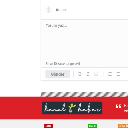
En az 10 karakter gerekli
Gönder
Ha
ed
CANLI
ANLIK
GÜNLÜ