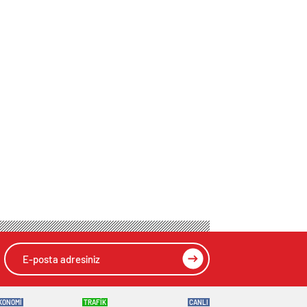
KONOMİ
TRAFİK
CANLI