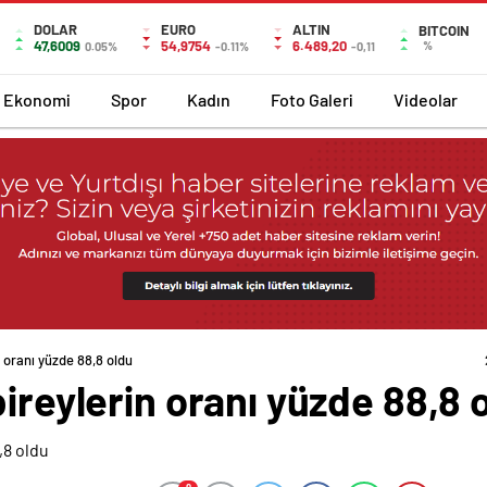
DOLAR
EURO
ALTIN
BITCOIN
47,6009
54,9754
6.489,20
%
0.05%
-0.11%
-0,11
Ekonomi
Spor
Kadın
Foto Galeri
Videolar
n oranı yüzde 88,8 oldu
bireylerin oranı yüzde 88,8 