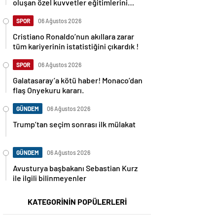
oluşan özel kuvvetler eğitimlerini
başlattı.
SPOR
06 Ağustos 2026
Cristiano Ronaldo’nun akıllara zarar
tüm kariyerinin istatistiğini çıkardık !
SPOR
06 Ağustos 2026
Galatasaray’a kötü haber! Monaco’dan
flaş Onyekuru kararı.
GÜNDEM
06 Ağustos 2026
Trump’tan seçim sonrası ilk mülakat
GÜNDEM
06 Ağustos 2026
Avusturya başbakanı Sebastian Kurz
ile ilgili bilinmeyenler
KATEGORİNİN POPÜLERLERİ