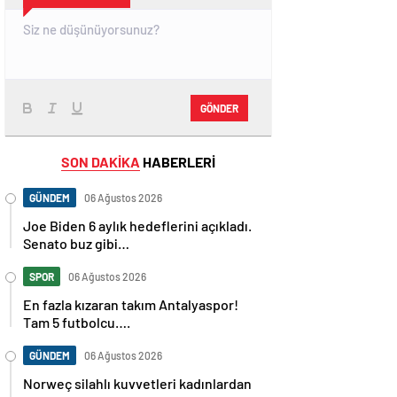
GÖNDER
SON DAKİKA
HABERLERİ
GÜNDEM
06 Ağustos 2026
Joe Biden 6 aylık hedeflerini açıkladı.
Senato buz gibi…
SPOR
06 Ağustos 2026
En fazla kızaran takım Antalyaspor!
Tam 5 futbolcu….
GÜNDEM
06 Ağustos 2026
Norweç silahlı kuvvetleri kadınlardan