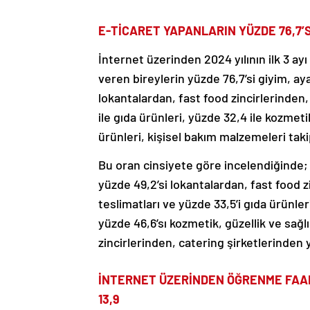
E-TİCARET YAPANLARIN YÜZDE 76,7’
İnternet üzerinden 2024 yılının ilk 3 ayı
veren bireylerin yüzde 76,7’si giyim, ay
lokantalardan, fast food zincirlerinden,
ile gıda ürünleri, yüzde 32,4 ile kozmeti
ürünleri, kişisel bakım malzemeleri taki
Bu oran cinsiyete göre incelendiğinde; 
yüzde 49,2’si lokantalardan, fast food z
teslimatları ve yüzde 33,5’i gıda ürünler
yüzde 46,6’sı kozmetik, güzellik ve sağl
zincirlerinden, catering şirketlerinden y
İNTERNET ÜZERİNDEN ÖĞRENME FAAL
13,9