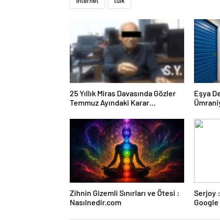
İnternet
tuik
25 Yıllık Miras Davasında Gözler
Eşya D
Temmuz Ayındaki Karar
Ümrani
Duruşmasına Çevrildi
Zihnin Gizemli Sınırları ve Ötesi :
Serjoy : Dijital Medya Ajansı,
Nasılnedir.com
Google 
ve Web 