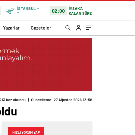
İMSAK'A
İSTANBUL
02:00
KALAN SÜRE
°
Yazarlar
Gazeteler
213 kez okundu
|
Güncelleme: 27 Ağustos 2024 13:56
oldu
HIZLI YORUM YAP