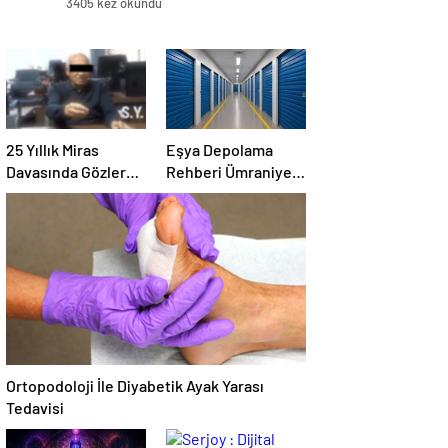
3405 kez okundu
25 Yıllık Miras
Eşya Depolama
Davasında Gözler
Rehberi Ümraniye
Temmuz Ayındaki
Çekmeköy ve
Karar Duruşmasına
Kadıköy
Çevrildi
Ortopodoloji İle Diyabetik Ayak Yarası
Tedavisi