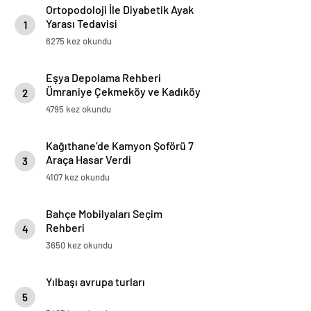
Ortopodoloji İle Diyabetik Ayak
Yarası Tedavisi
1
6275 kez okundu
Eşya Depolama Rehberi
Ümraniye Çekmeköy ve Kadıköy
2
4795 kez okundu
Kağıthane’de Kamyon Şoförü 7
Araça Hasar Verdi
3
4107 kez okundu
Bahçe Mobilyaları Seçim
Rehberi
4
3650 kez okundu
Yılbaşı avrupa turları
5